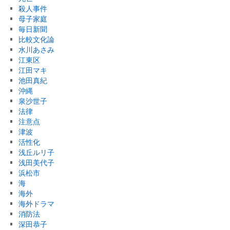
殺人事件
母子家庭
毎日新聞
比較文化論
水川あさみ
江東区
江田マキ
池田真紀
沖縄
泉沙世子
法律
注意点
津波
活性化
浅丘ルリ子
浅田美代子
浜松市
海
海外
海外ドラマ
消防法
深田恭子