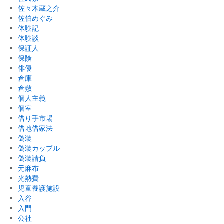
佐々木蔵之介
佐伯めぐみ
体験記
体験談
保証人
保険
俳優
倉庫
倉敷
個人主義
個室
借り手市場
借地借家法
偽装
偽装カップル
偽装請負
元麻布
光熱費
児童養護施設
入谷
入門
公社