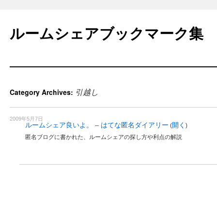
Skip
to
ルームシェアブックマーク集
content
引越し
Category Archives:
2009年5月7日
ルームシェア良いよ。 – はてな匿名ダイアリー
開く
(
)
匿名ブログに書かれた、ルームシェアの探し方や利点の解説