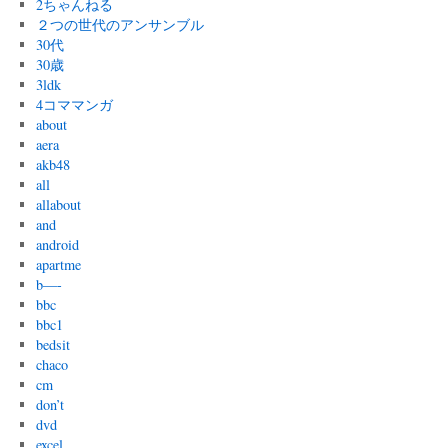
2ちゃんねる
２つの世代のアンサンブル
30代
30歳
3ldk
4コママンガ
about
aera
akb48
all
allabout
and
android
apartme
b—-
bbc
bbc1
bedsit
chaco
cm
don’t
dvd
excel