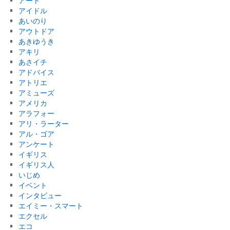
アート
アイドル
あいのり
アウトドア
あきゆうき
アキリ
あさイチ
アドバイス
アトリエ
アミューズ
アメリカ
アラフォー
アリ・ラーター
アル・ゴア
アンケート
イギリス
イギリス人
いじめ
イベント
インタビュー
エイミー・スマート
エクセル
エコ