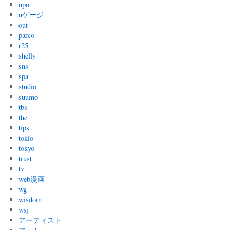
npo
nゲージ
out
parco
r25
shelly
sns
spa
studio
suumo
tbs
the
tips
tokio
tokyo
trust
tv
web漫画
wg
wisdom
wsj
アーティスト