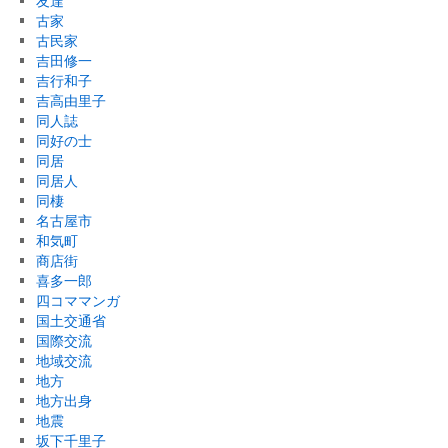
友達
古家
古民家
吉田修一
吉行和子
吉高由里子
同人誌
同好の士
同居
同居人
同棲
名古屋市
和気町
商店街
喜多一郎
四コママンガ
国土交通省
国際交流
地域交流
地方
地方出身
地震
坂下千里子