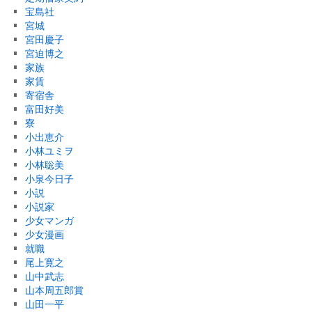
宝島社
宮城
宮田慶子
宮迫博之
家族
家賃
寄宿舎
富田好美
寮
小出恵介
小林ユミヲ
小林聡美
小泉今日子
小説
小説家
少女マンガ
少女漫画
就職
尾上寛之
山中武志
山本周五郎賞
山田一平