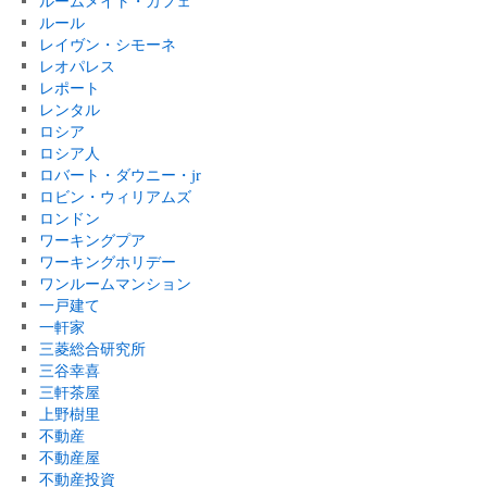
ルームメイト・カフェ
ルール
レイヴン・シモーネ
レオパレス
レポート
レンタル
ロシア
ロシア人
ロバート・ダウニー・jr
ロビン・ウィリアムズ
ロンドン
ワーキングプア
ワーキングホリデー
ワンルームマンション
一戸建て
一軒家
三菱総合研究所
三谷幸喜
三軒茶屋
上野樹里
不動産
不動産屋
不動産投資