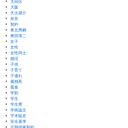
大田区
大阪
天火隷介
奈良
契約
奥北秀嗣
奥田瑛二
女子
女性
女性同士
婚活
子供
子育て
子連れ
孤独死
孤食
学割
学生
学生寮
学術論文
宇木聡史
安全基準
定期借家契約