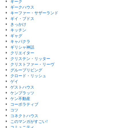
ギーク
ギークハウス
キーファー・サザーランド
ギイ・ブドス
きっかけ
キッチン
ギャグ
キャバクラ
ギリシャ神話
クリエイター
クリステン・リッター
クリストファー・リーヴ
グループリビング
クロード・リッシュ
ゲイ
ゲストハウス
ケンプラッツ
ケン不動産
コーポラティブ
コツ
コネクトハウス
このマンガがすごい!
コミュニティ