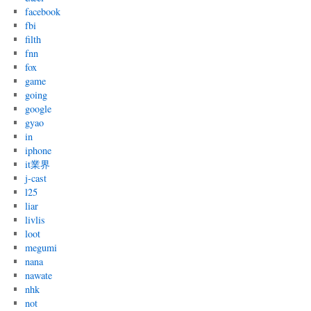
facebook
fbi
filth
fnn
fox
game
going
google
gyao
in
iphone
it業界
j-cast
l25
liar
livlis
loot
megumi
nana
nawate
nhk
not