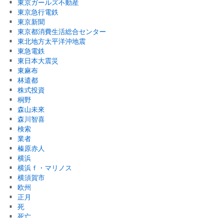
東京ガールズ不動産
東京急行電鉄
東京新聞
東京都消費生活総合センター
東北地方太平洋沖地震
東急電鉄
東日本大震災
東麻布
林遣都
株式投資
桐野
森山未來
森川智喜
検索
業者
榛原赤人
横浜
横浜ｆ・マリノス
横須賀市
欧州
正月
死
死亡