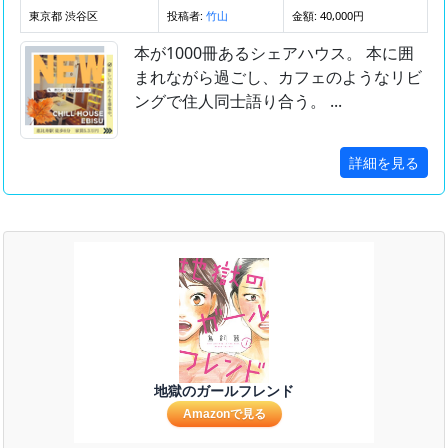
東京都 渋谷区
投稿者:
金額: 40,000円
竹山
本が1000冊あるシェアハウス。 本に囲
まれながら過ごし、カフェのようなリビ
ングで住人同士語り合う。 ...
詳細を見る
地獄のガールフレンド
Amazonで見る