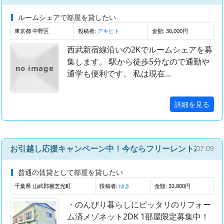
ルームシェアで部屋を貸したい
東京都 中野区
投稿者:
金額: 30,000円
アキヒト
西武新宿線沿いの2Kでルームシェアを募
集します。 駅から徒歩5分なので通勤や
no image
通学も便利です。 私は現在...
詳細を見る
お引越し応援キャンペーン中！今ならフリーレント2ヶ月あり
07:09
普通の賃貸として部屋を貸したい
千葉県 山武郡横芝光町
投稿者:
金額: 32,800円
ゆき
・のんびり暮らしにピッタリのリフォー
ム済メゾネット2DK 1部屋限定募集中！