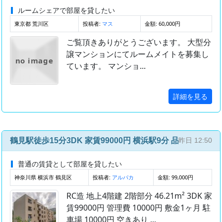
ルームシェアで部屋を貸したい
東京都 荒川区
投稿者:
金額: 60,000円
マス
ご覧頂きありがとうございます。 大型分
譲マンションにてルームメイトを募集し
no image
ています。 マンショ...
詳細を見る
鶴見駅徒歩15分3DK 家賃99000円 横浜駅9分 品川駅15分 
昨日 12:50
普通の賃貸として部屋を貸したい
神奈川県 横浜市 鶴見区
投稿者:
金額: 99,000円
アルパカ
RC造 地上4階建 2階部分 46.21m² 3DK 家
賃99000円 管理費 10000円 敷金1ヶ月 駐
車場 10000円 空きあり ...