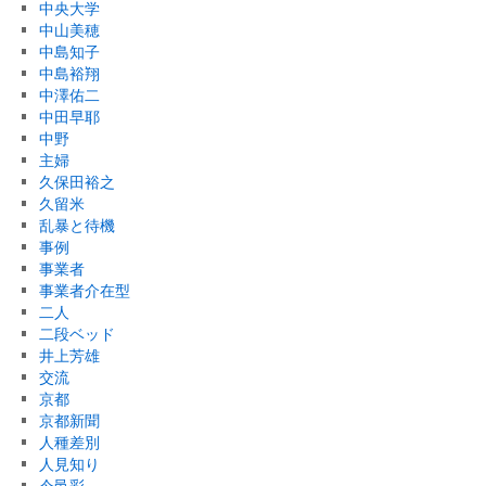
中央大学
中山美穂
中島知子
中島裕翔
中澤佑二
中田早耶
中野
主婦
久保田裕之
久留米
乱暴と待機
事例
事業者
事業者介在型
二人
二段ベッド
井上芳雄
交流
京都
京都新聞
人種差別
人見知り
今邑彩