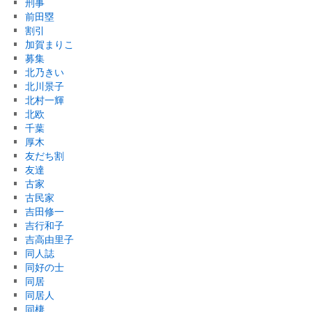
刑事
前田塁
割引
加賀まりこ
募集
北乃きい
北川景子
北村一輝
北欧
千葉
厚木
友だち割
友達
古家
古民家
吉田修一
吉行和子
吉高由里子
同人誌
同好の士
同居
同居人
同棲