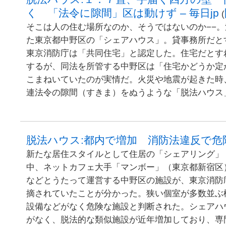
く 「法令に隙間」区は動けず – 毎日jp
(
そこは人の住む場所なのか、そうではないのか−−
た東京都中野区の「シェアハウス」。貸事務所だと
東京消防庁は「共同住宅」と認定した。住宅だとす
するが、同法を所管する中野区は「住宅かどうか定
こまねいていたのが実情だ。火災や地震が起きた時
連法令の隙間（すきま）をぬうような「脱法ハウス
脱法ハウス:都内で増加 消防法違反で危険 
新たな居住スタイルとして住居の「シェアリング」
中、ネットカフェ大手「マンボー」（東京都新宿区
などとうたって運営する中野区の施設が、東京消防
摘されていたことが分かった。狭い個室が多数並ぶ
設備などがなく危険な施設と判断された。シェアハ
がなく、脱法的な類似施設が近年増加しており、専