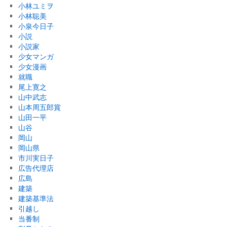
小林ユミヲ
小林聡美
小泉今日子
小説
小説家
少女マンガ
少女漫画
就職
尾上寛之
山中武志
山本周五郎賞
山田一平
山谷
岡山
岡山県
市川実日子
広告代理店
広島
建築
建築基準法
引越し
当番制