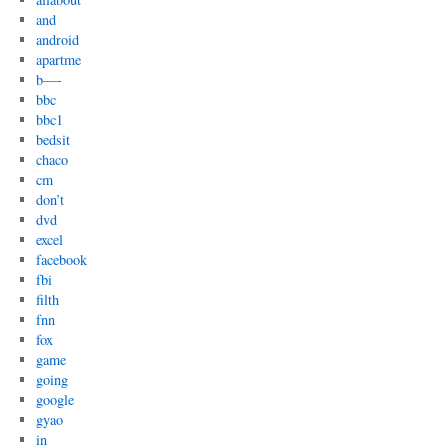
and
android
apartme
b—-
bbc
bbc1
bedsit
chaco
cm
don’t
dvd
excel
facebook
fbi
filth
fnn
fox
game
going
google
gyao
in