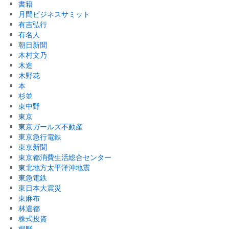
書籍
月間ビジネスサミット
有吉弘行
有名人
朝日新聞
木村文乃
木造
木野花
本
杉並
東中野
東京
東京ガールズ不動産
東京急行電鉄
東京新聞
東京都消費生活総合センター
東北地方太平洋沖地震
東急電鉄
東日本大震災
東麻布
林遣都
株式投資
桐野