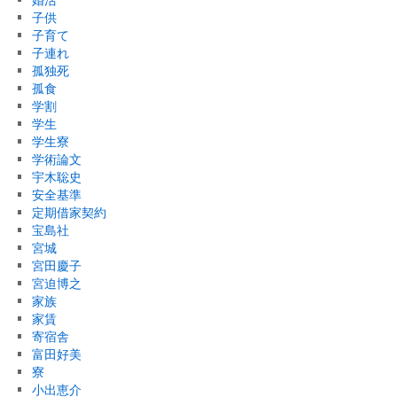
子供
子育て
子連れ
孤独死
孤食
学割
学生
学生寮
学術論文
宇木聡史
安全基準
定期借家契約
宝島社
宮城
宮田慶子
宮迫博之
家族
家賃
寄宿舎
富田好美
寮
小出恵介