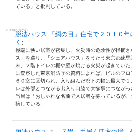
ている」と批判している。
2013年5月25日
脱法ハウス:「網の目」住宅で２０１０年に火
く
)
極端に狭い居室が密集し、火災時の危険性が指摘さ
ス」を巡り、「シェアハウス」をうたう東京都練馬
末、２階トイレの棚や壁が焼ける火災が起きていた
に査察した東京消防庁の資料によれば、ビルのフロ
６０室に区切られ、入り組んだ廊下の幅は最大で１
レは外部とつながる出入り口脇で大惨事につながっ
当局は「おしゃれな名前で入居者を募っているが、
摘している。
脱法ハウス:１．７畳、手届く四方の壁 