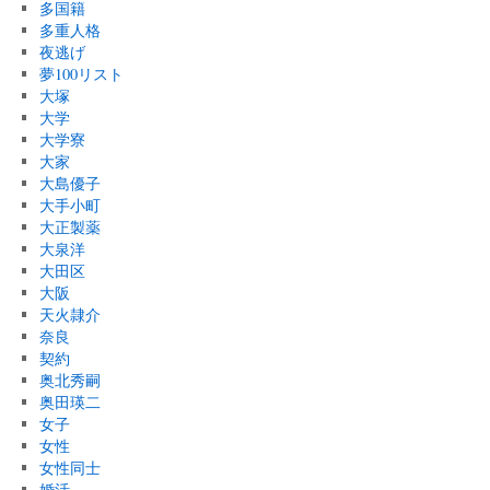
多国籍
多重人格
夜逃げ
夢100リスト
大塚
大学
大学寮
大家
大島優子
大手小町
大正製薬
大泉洋
大田区
大阪
天火隷介
奈良
契約
奥北秀嗣
奥田瑛二
女子
女性
女性同士
婚活