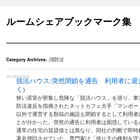
Skip
to
ルームシェアブックマーク集
content
消防法
Category Archives:
2013年5月31日
脱法ハウス:突然閉鎖を通告 利用者に退去迫
く
)
狭い居室が密集し危険な「脱法ハウス」を巡り、東
防法違反を指摘されたネットカフェ大手「マンボー
以外で運営する類似の施設も閉鎖するとして利用者
とが分かった。突然の通告に利用者は困惑している
通常の住宅の賃貸借とは異なり、同社の判断で即時
署名押印させていた。専門家は「借り主の権利を守