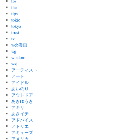
tbs
the
tips
tokio
tokyo
trust
tv
web漫画
wg
wisdom
wsj
アーティスト
アート
アイドル
あいのり
アウトドア
あきゆうき
アキリ
あさイチ
アドバイス
アトリエ
アミューズ
アメリカ