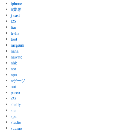
iphone
it業界
j-cast
l25
liar
livlis
loot
megumi
nana
nawate
nhk
not
npo
nゲージ
out
parco
r25
shelly
sns
spa
studio
suumo