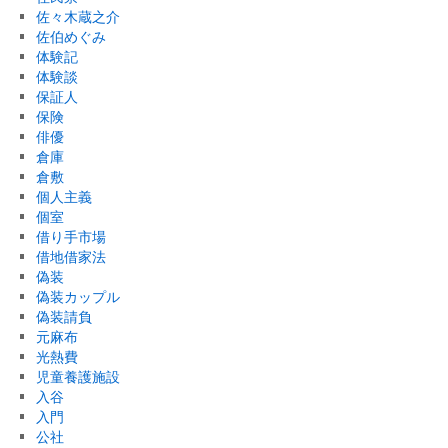
佐々木蔵之介
佐伯めぐみ
体験記
体験談
保証人
保険
俳優
倉庫
倉敷
個人主義
個室
借り手市場
借地借家法
偽装
偽装カップル
偽装請負
元麻布
光熱費
児童養護施設
入谷
入門
公社