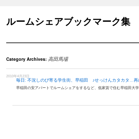
Skip
to
ルームシェアブックマーク集
content
高田馬場
Category Archives:
2010年4月23日
毎日: 不況しのび寄る学生街、早稲田 ♪せっけんカタカタ…
早稲田の安アパートでルームシェアをするなど、低家賃で住む早稲田大学