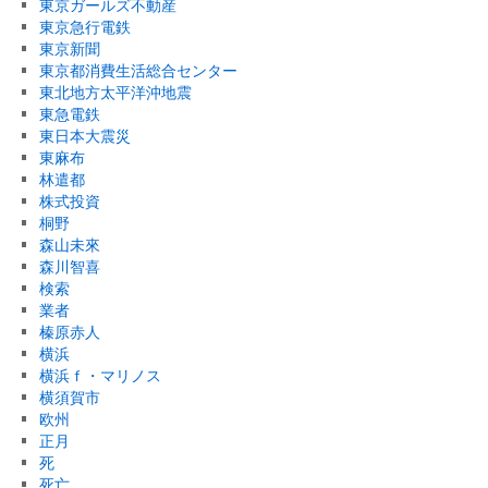
東京ガールズ不動産
東京急行電鉄
東京新聞
東京都消費生活総合センター
東北地方太平洋沖地震
東急電鉄
東日本大震災
東麻布
林遣都
株式投資
桐野
森山未來
森川智喜
検索
業者
榛原赤人
横浜
横浜ｆ・マリノス
横須賀市
欧州
正月
死
死亡