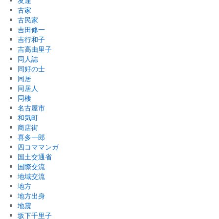
友達
古家
古民家
吉田修一
吉行和子
吉高由里子
同人誌
同好の士
同居
同居人
同棲
名古屋市
和気町
商店街
喜多一郎
四コママンガ
国土交通省
国際交流
地域交流
地方
地方出身
地震
坂下千里子