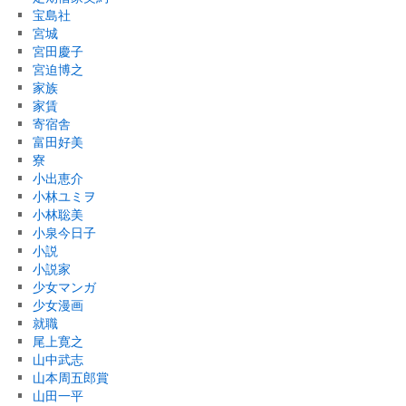
宝島社
宮城
宮田慶子
宮迫博之
家族
家賃
寄宿舎
富田好美
寮
小出恵介
小林ユミヲ
小林聡美
小泉今日子
小説
小説家
少女マンガ
少女漫画
就職
尾上寛之
山中武志
山本周五郎賞
山田一平