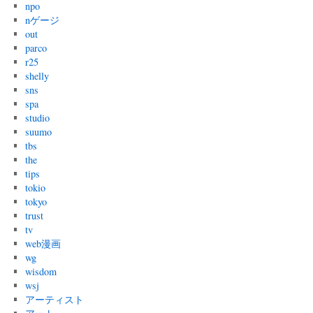
npo
nゲージ
out
parco
r25
shelly
sns
spa
studio
suumo
tbs
the
tips
tokio
tokyo
trust
tv
web漫画
wg
wisdom
wsj
アーティスト