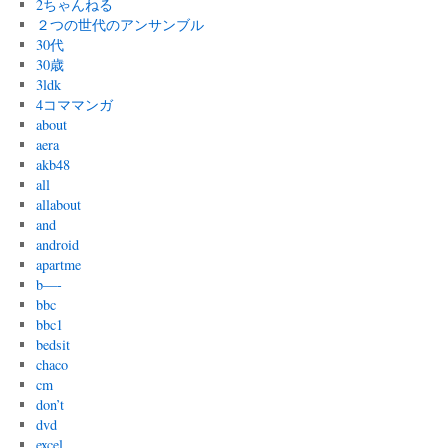
2ちゃんねる
２つの世代のアンサンブル
30代
30歳
3ldk
4コママンガ
about
aera
akb48
all
allabout
and
android
apartme
b—-
bbc
bbc1
bedsit
chaco
cm
don’t
dvd
excel