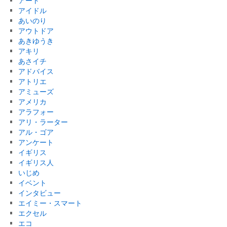
アート
アイドル
あいのり
アウトドア
あきゆうき
アキリ
あさイチ
アドバイス
アトリエ
アミューズ
アメリカ
アラフォー
アリ・ラーター
アル・ゴア
アンケート
イギリス
イギリス人
いじめ
イベント
インタビュー
エイミー・スマート
エクセル
エコ