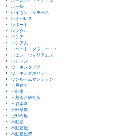
ルームメイト・カフェ
ルール
レイヴン・シモーネ
レオパレス
レポート
レンタル
ロシア
ロシア人
ロバート・ダウニー・jr
ロビン・ウィリアムズ
ロンドン
ワーキングプア
ワーキングホリデー
ワンルームマンション
一戸建て
一軒家
三菱総合研究所
三谷幸喜
三軒茶屋
上野樹里
不動産
不動産屋
不動産投資