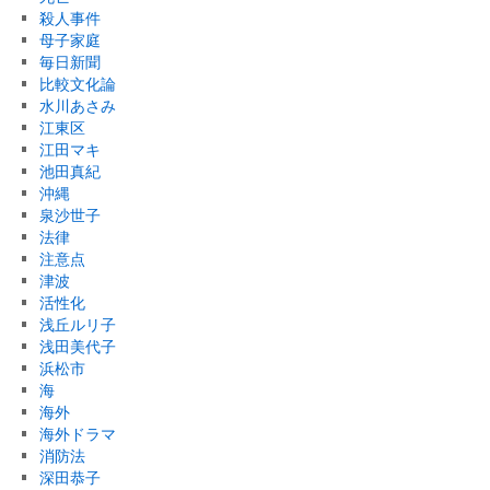
殺人事件
母子家庭
毎日新聞
比較文化論
水川あさみ
江東区
江田マキ
池田真紀
沖縄
泉沙世子
法律
注意点
津波
活性化
浅丘ルリ子
浅田美代子
浜松市
海
海外
海外ドラマ
消防法
深田恭子