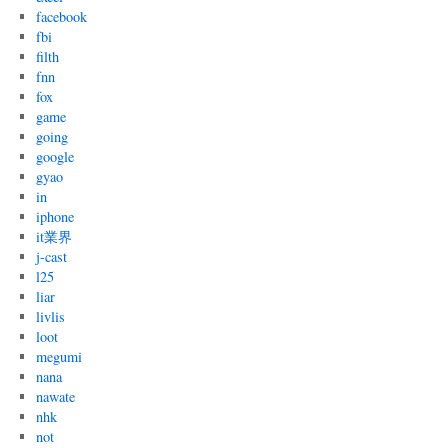
facebook
fbi
filth
fnn
fox
game
going
google
gyao
in
iphone
it業界
j-cast
l25
liar
livlis
loot
megumi
nana
nawate
nhk
not