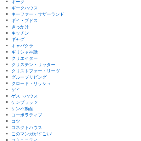
ギーク
ギークハウス
キーファー・サザーランド
ギイ・ブドス
きっかけ
キッチン
ギャグ
キャバクラ
ギリシャ神話
クリエイター
クリステン・リッター
クリストファー・リーヴ
グループリビング
クロード・リッシュ
ゲイ
ゲストハウス
ケンプラッツ
ケン不動産
コーポラティブ
コツ
コネクトハウス
このマンガがすごい!
コミュニティ