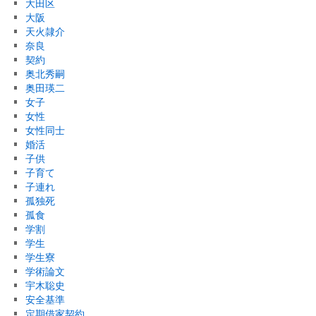
大田区
大阪
天火隷介
奈良
契約
奥北秀嗣
奥田瑛二
女子
女性
女性同士
婚活
子供
子育て
子連れ
孤独死
孤食
学割
学生
学生寮
学術論文
宇木聡史
安全基準
定期借家契約