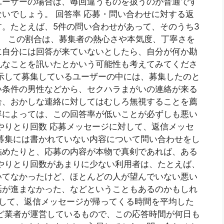
ユーザーの場合は、毎回違うものを扱うのが普通です
いでしょう。 回答率 応募・問い合わせに対する返
。たとえば、5件の問い合わせがあって、そのうち3
す。 この割合は、募集者の熱心さや本気度、丁寧さを
に自分には回答が来ていないとしたら、自分が何か勘
礼なことを訊いたとかいう可能性も考えてみてくださ
示して募集しているユーザーの中には、募集したのと
い条件の男性などから、セクハラまがいの連絡が来る
合、おかしな連絡に対してはむしろ無視することを薦
容によっては、この回答率が低いことが必ずしも悪い
やりとり回数 応募メッセージに対して、返信メッセ
募集には書かれていない内容について問い合わせをし
詰めたりと、応募の内容が本物で真剣であれば、ある
やりとり回数があまりに少ない利用者は、たとえば、
いてなかったけど、ほとんどの人が望んでいない悪い
話が進まなかった、などということもあるのかもしれ
対して、返信メッセージが帰ってくる時間を平均した
ど業者が運営しているもので、この応答時間が何日も