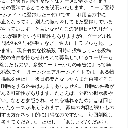
ると、投稿者に関する様々なデータが表示されます。
その意味するところを説明いたします。 ユーザ登録
ームメイトに登録した日付けです。 利用者の中に
停止となっても、別人の振りをしてまた登録している
○年やっています」と言いながらこの登録日が先月だっ
たのが最近という可能性もありますが)、グーグル検
「駅名+名前+評判」など、過去にトラブルを起こし
ます。 現在有効な投稿数 同時に投稿している投稿
多数の物件を持ちそれぞれで募集しているユーザーも
削除したものや、多数ユーザーからの報告によって無
稿数です。 ルームシェアルームメイトでは、ある物
、掲載を停止し、後日必要となったらまた再開するこ
削除をする必要はあまりありません。 削除の件数が
がある可能性があります。たとえば、外部の掲示板や
どい」などと参照され、それを逃れるためにほぼ同じ
ったケースが考えられます。 募集の内容が良いもの
用する方がネット的には得なのですから、毎回削除し
考えてください。 ただし、「あげます/ください」