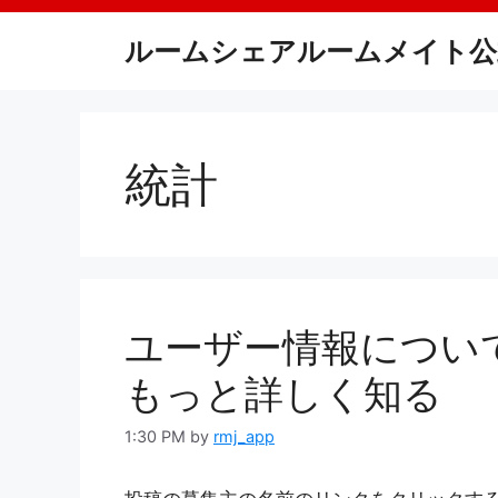
Skip
to
ルームシェアルームメイト公
content
統計
ユーザー情報について
もっと詳しく知る
1:30 PM
by
rmj_app