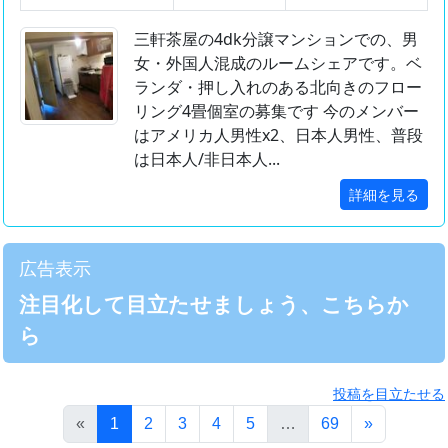
三軒茶屋の4dk分譲マンションでの、男
女・外国人混成のルームシェアです。ベ
ランダ・押し入れのある北向きのフロー
リング4畳個室の募集です 今のメンバー
はアメリカ人男性x2、日本人男性、普段
は日本人/非日本人...
詳細を見る
広告表示
注目化して目立たせましょう、こちらか
ら
投稿を目立たせる
(このページ)
«
1
2
3
4
5
…
69
»