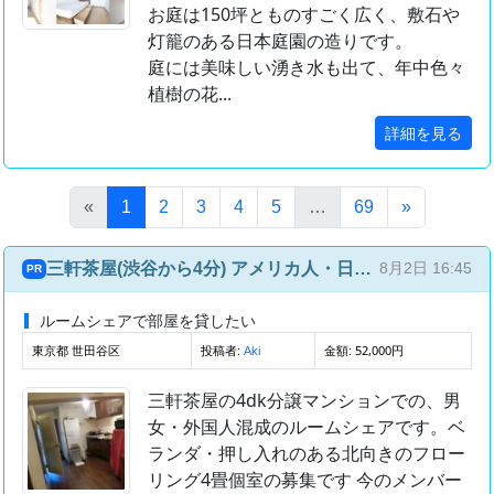
お庭は150坪とものすごく広く、敷石や
灯籠のある日本庭園の造りです。
庭には美味しい湧き水も出て、年中色々
植樹の花...
詳細を見る
(このページ)
«
1
2
3
4
5
…
69
»
三軒茶屋(渋谷から4分) アメリカ人・日本人との国際ルームシェア(4部屋4人)
8月2日 16:45
PR
ルームシェアで部屋を貸したい
東京都 世田谷区
投稿者:
金額: 52,000円
Aki
三軒茶屋の4dk分譲マンションでの、男
女・外国人混成のルームシェアです。ベ
ランダ・押し入れのある北向きのフロー
リング4畳個室の募集です 今のメンバー