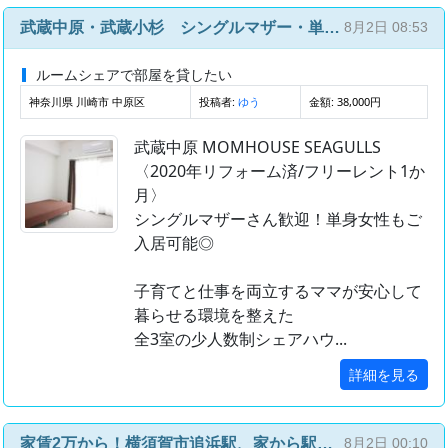
武蔵中原・武蔵小杉 シングルマザー・単身女性専用シェアハウス
8月2日 08:53
ルームシェアで部屋を貸したい
神奈川県 川崎市 中原区
投稿者:
金額: 38,000円
ゆう
武蔵中原 MOMHOUSE SEAGULLS
〈2020年リフォーム済/フリーレント1か
月〉
シングルマザーさん歓迎！単身女性もご
入居可能◎
子育てと仕事を両立するママが安心して
暮らせる環境を整えた
全3室の少人数制シェアハウ...
詳細を見る
家賃2万から！横須賀市追浜駅、家から駅まで徒歩7分、品川40分、横浜20分
8月2日 00:10