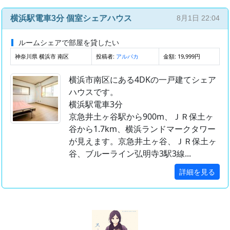
横浜駅電車3分 個室シェアハウス
8月1日 22:04
ルームシェアで部屋を貸したい
神奈川県 横浜市 南区
投稿者:
金額: 19,999円
アルパカ
横浜市南区にある4DKの一戸建てシェア
ハウスです。
横浜駅電車3分
京急井土ヶ谷駅から900m、ＪＲ保土ヶ
谷から1.7km、横浜ランドマークタワー
が見えます。京急井土ヶ谷、ＪＲ保土ヶ
谷、ブルーライン弘明寺3駅3線...
詳細を見る