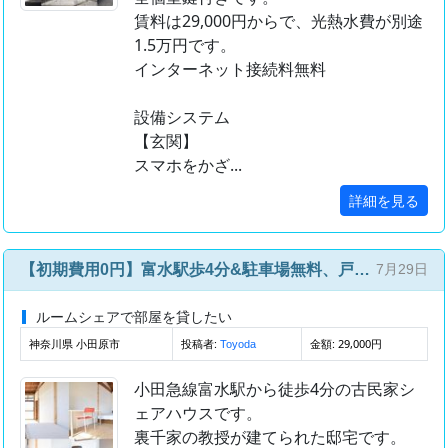
賃料は29,000円からで、光熱水費が別途
1.5万円です。
インターネット接続料無料
設備システム
【玄関】
スマホをかざ...
詳細を見る
【初期費用0円】富水駅歩4分&駐車場無料、戸建リフォーム古民家シェアハウス【ペット可】
7月29日
ルームシェアで部屋を貸したい
神奈川県 小田原市
投稿者:
金額: 29,000円
Toyoda
小田急線富水駅から徒歩4分の古民家シ
ェアハウスです。
裏千家の教授が建てられた邸宅です。