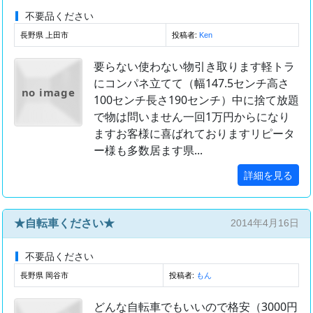
不要品ください
長野県 上田市
投稿者:
Ken
要らない使わない物引き取ります軽トラ
にコンパネ立てて（幅147.5センチ高さ
no image
100センチ長さ190センチ）中に捨て放題
で物は問いません一回1万円からになり
ますお客様に喜ばれておりますリピータ
ー様も多数居ます県...
詳細を見る
★自転車ください★
2014年4月16日
不要品ください
長野県 岡谷市
投稿者:
もん
どんな自転車でもいいので格安（3000円