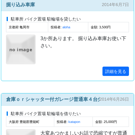
掘り込み車庫
2014年6月7日
駐車所 バイク置場 駐輪場を貸したい
京都府 亀岡市
投稿者:
金額: 3,500円
aloha
3か所あります。 掘り込み車庫お使い下
さい。
no image
詳細を見る
倉庫ｏｒシャッター付ガレージ普通車４台分スペース探し
2014年6月26日
駐車所 バイク置場 駐輪場を借りたい
大阪府 豊能郡豊能町
投稿者:
金額: 25,000円
katapon
大変あつかましいお話で恐縮ですが普通