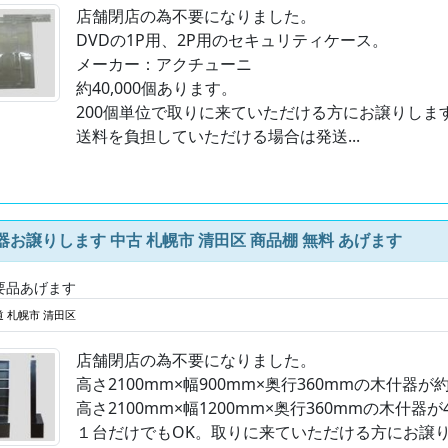
店舗閉店の為不要になりました。
DVDの1P用、2P用のセキュリティケース。
メーカー：アクチューニ
約40,000個あります。
200個単位で取りに来ていただける方にお譲りしま
送料を負担していただける場合は発送...
器お譲りします 中古 札幌市 清田区 商品棚 無料 あげます
要品あげます
 札幌市 清田区
店舗閉店の為不要になりました。
高さ2100mm×幅900mm×奥行360mmの木什器が約
高さ2100mm×幅1200mm×奥行360mmの木什器が
１台だけでもOK。取りに来ていただける方にお譲