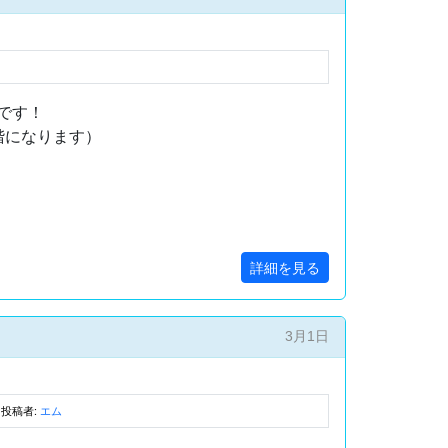
です！
階になります）
詳細を見る
3月1日
投稿者:
エム