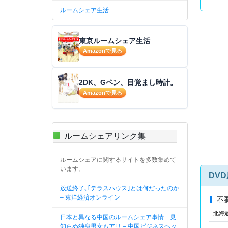
ルームシェア生活
東京ルームシェア生活
Amazonで見る
2DK、Gペン、目覚まし時計。
Amazonで見る
ルームシェアリンク集
ルームシェアに関するサイトを多数集めて
います。
DV
放送終了､｢テラスハウス｣とは何だったのか
– 東洋経済オンライン
不
北海道
日本と異なる中国のルームシェア事情 見
知らぬ独身男女もアリ – 中国ビジネスヘッ