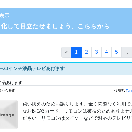
表示
目化して目立たせましょう、こちらから
(このページ)
«
1
2
3
4
5
…
ー30インチ液晶テレビあげます
要品あげます
都 小金井市
投稿者:
To
買い換えのためお譲りします。全く問題なく利用で
なおB-CASカード、リモコンは破損のためありませ
 image
ださい。リモコンはダイソーなどで対応のテレビリモコ