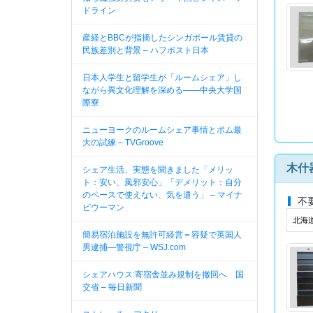
ドライン
産経とBBCが指摘したシンガポール賃貸の
民族差別と背景 – ハフポスト日本
日本人学生と留学生が「ルームシェア」し
ながら異文化理解を深める――中央大学国
際寮
ニューヨークのルームシェア事情とポム最
大の試練 – TVGroove
木什
シェア生活、実態を聞きました「メリッ
ト：安い、風邪安心」「デメリット：自分
のペースで使えない、気を遣う」 – マイナ
不
ビウーマン
北海道
簡易宿泊施設を無許可経営＝容疑で英国人
男逮捕—警視庁 – WSJ.com
シェアハウス:寄宿舎並み規制を撤回へ 国
交省 – 毎日新聞