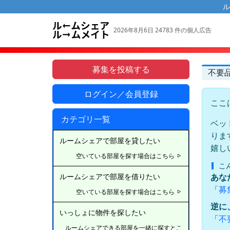
ル
2026年8月6日 24783 件の個人広告
募集を投稿する
不要
ログイン／会員登録
ここ
カテゴリ一覧
ベッ
りま
ルームシェアで部屋を貸したい
嬉し
空いている部屋を探す場合はこちら
こ
あな
ルームシェアで部屋を借りたい
「
募
空いている部屋を探す場合はこちら
逆に
いっしょに物件を探したい
「
不
ルームシェアできる部屋を一緒に探すとこ