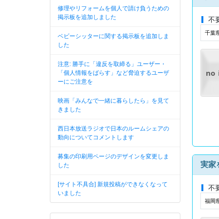
修理やリフォームを個人で請け負うための
掲示板を追加しました
不
千葉
ベビーシッターに関する掲示板を追加しま
した
注意: 勝手に「違反を取締る」ユーザー・
no
「個人情報をばらす」など脅迫するユーザ
ーにご注意を
映画「みんなで一緒に暮らしたら」を見て
きました
西日本放送ラジオで日本のルームシェアの
動向についてコメントします
募集の印刷用ページのデザインを変更しま
実家
した
[サイト不具合] 新規投稿ができなくなって
不
いました
福岡県