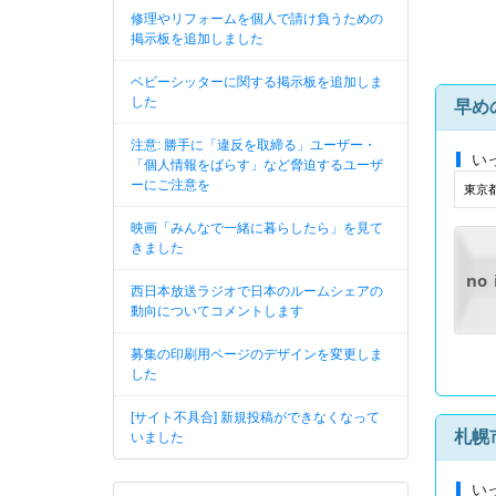
修理やリフォームを個人で請け負うための
掲示板を追加しました
ベビーシッターに関する掲示板を追加しま
した
早め
注意: 勝手に「違反を取締る」ユーザー・
い
「個人情報をばらす」など脅迫するユーザ
ーにご注意を
東京
映画「みんなで一緒に暮らしたら」を見て
きました
no
西日本放送ラジオで日本のルームシェアの
動向についてコメントします
募集の印刷用ページのデザインを変更しま
した
[サイト不具合] 新規投稿ができなくなって
札幌
いました
い