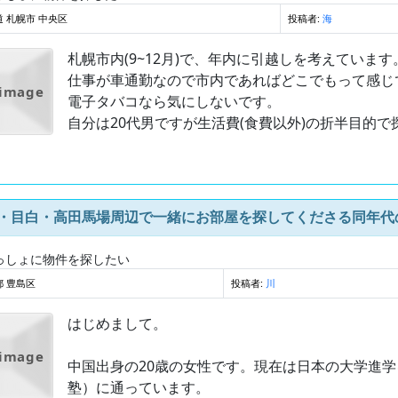
 札幌市 中央区
投稿者:
海
札幌市内(9~12月)で、年内に引越しを考えています
仕事が車通勤なので市内であればどこでもって感じ
 image
電子タバコなら気にしないです。
自分は20代男ですが生活費(食費以外)の折半目的で探
歳・目白・高田馬場周辺で一緒にお部屋を探してくださる同年代
っしょに物件を探したい
都 豊島区
投稿者:
川
はじめまして。
 image
中国出身の20歳の女性です。現在は日本の大学進
塾）に通っています。