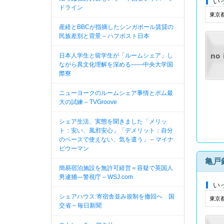
い
ドライン
東京
産経とBBCが指摘したシンガポール賃貸の
民族差別と背景 – ハフポスト日本
no
日本人学生と留学生が「ルームシェア」し
ながら異文化理解を深める――中央大学国
際寮
ニューヨークのルームシェア事情とポム最
大の試練 – TVGroove
シェア生活、実態を聞きました「メリッ
ト：安い、風邪安心」「デメリット：自分
のペースで使えない、気を遣う」 – マイナ
ビウーマン
亀戸
簡易宿泊施設を無許可経営＝容疑で英国人
男逮捕—警視庁 – WSJ.com
い
シェアハウス:寄宿舎並み規制を撤回へ 国
東京
交省 – 毎日新聞