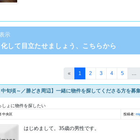
表示
目化して目立たせましょう、こちらから
(このページ)
«
1
2
3
4
5
…
月中旬頃～／勝どき周辺】一緒に物件を探してくださる方を募
っしょに物件を探したい
都 中央区
投稿者:
mi
はじめまして。35歳の男性です。
 image