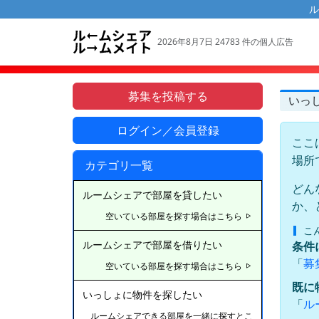
ル
2026年8月7日 24783 件の個人広告
募集を投稿する
いっ
ログイン／会員登録
ここ
場所
カテゴリ一覧
どん
ルームシェアで部屋を貸したい
か、
空いている部屋を探す場合はこちら
こ
条件
ルームシェアで部屋を借りたい
「
募
空いている部屋を探す場合はこちら
既に
いっしょに物件を探したい
「
ル
ルームシェアできる部屋を一緒に探すとこ