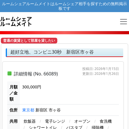
ルームシェアルームメイトはルームシェア相手を探すための無料掲示
板です
普通の賃貸として部屋を貸したい
超好立地、コンビニ30秒 新宿区市ヶ谷
投稿日: 2026年1月15日
詳細情報 (No. 66089)
更新日: 2026年1月26日
月額
300,000円
／金
額
住所
新宿区 市ヶ谷
東京都
共用
炊飯器
/
電子レンジ
/
オーブン
/
食洗機
/
シャワートイレ
/
バスタブ
/
掃除機
/