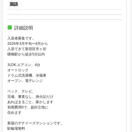
国語
詳細説明
入居者募集です。
2026年3月中旬〜4月から
入居できて新宿区市ヶ谷
曙橋駅から徒歩5分以内
3LDK.エアコン、4台
オートロック
ドラム式洗濯機、冷蔵庫
オーブン、電子レンジ
ベッド、テレビ、
完備、審査なし、身分証だけ
あればまるごと、家かします
初期費用0で、超好立地に
住めます
新築のデナイーズマンションです。
駐輪場無料