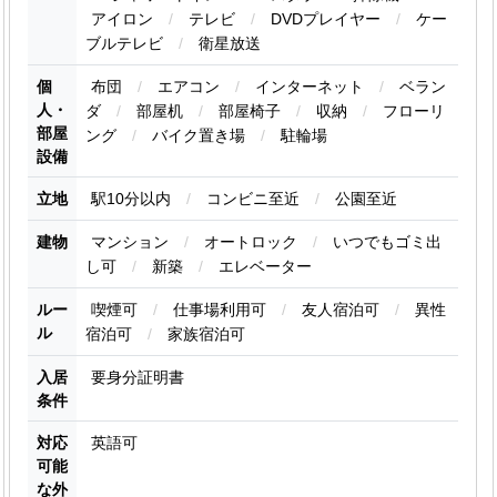
アイロン
/
テレビ
/
DVDプレイヤー
/
ケー
ブルテレビ
/
衛星放送
個
布団
/
エアコン
/
インターネット
/
ベラン
人・
ダ
/
部屋机
/
部屋椅子
/
収納
/
フローリ
部屋
ング
/
バイク置き場
/
駐輪場
設備
立地
駅10分以内
/
コンビニ至近
/
公園至近
建物
マンション
/
オートロック
/
いつでもゴミ出
し可
/
新築
/
エレベーター
ルー
喫煙可
/
仕事場利用可
/
友人宿泊可
/
異性
ル
宿泊可
/
家族宿泊可
入居
要身分証明書
条件
対応
英語可
可能
な外