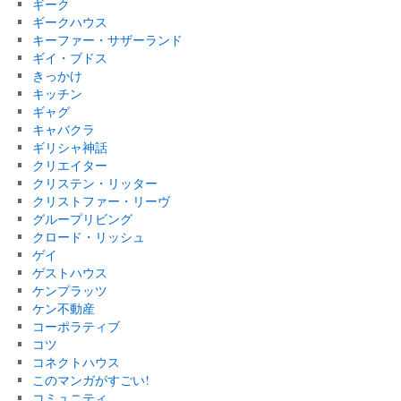
ギーク
ギークハウス
キーファー・サザーランド
ギイ・ブドス
きっかけ
キッチン
ギャグ
キャバクラ
ギリシャ神話
クリエイター
クリステン・リッター
クリストファー・リーヴ
グループリビング
クロード・リッシュ
ゲイ
ゲストハウス
ケンプラッツ
ケン不動産
コーポラティブ
コツ
コネクトハウス
このマンガがすごい!
コミュニティ