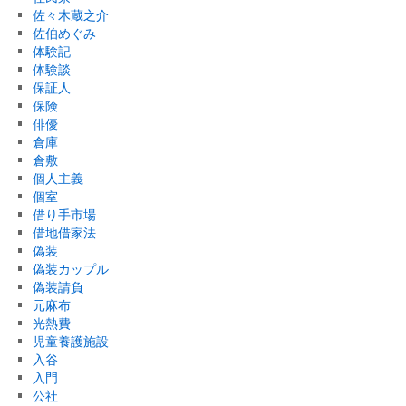
佐々木蔵之介
佐伯めぐみ
体験記
体験談
保証人
保険
俳優
倉庫
倉敷
個人主義
個室
借り手市場
借地借家法
偽装
偽装カップル
偽装請負
元麻布
光熱費
児童養護施設
入谷
入門
公社