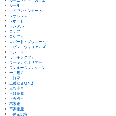
ルームメイト・カフェ
ルール
レイヴン・シモーネ
レオパレス
レポート
レンタル
ロシア
ロシア人
ロバート・ダウニー・jr
ロビン・ウィリアムズ
ロンドン
ワーキングプア
ワーキングホリデー
ワンルームマンション
一戸建て
一軒家
三菱総合研究所
三谷幸喜
三軒茶屋
上野樹里
不動産
不動産屋
不動産投資