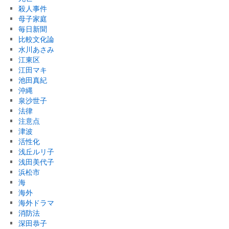
殺人事件
母子家庭
毎日新聞
比較文化論
水川あさみ
江東区
江田マキ
池田真紀
沖縄
泉沙世子
法律
注意点
津波
活性化
浅丘ルリ子
浅田美代子
浜松市
海
海外
海外ドラマ
消防法
深田恭子