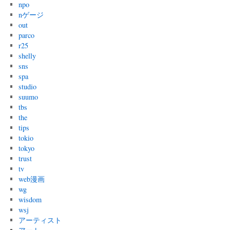
npo
nゲージ
out
parco
r25
shelly
sns
spa
studio
suumo
tbs
the
tips
tokio
tokyo
trust
tv
web漫画
wg
wisdom
wsj
アーティスト