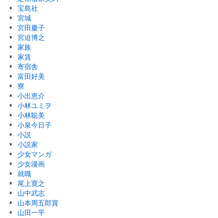
宝島社
宮城
宮田慶子
宮迫博之
家族
家賃
寄宿舎
富田好美
寮
小出恵介
小林ユミヲ
小林聡美
小泉今日子
小説
小説家
少女マンガ
少女漫画
就職
尾上寛之
山中武志
山本周五郎賞
山田一平