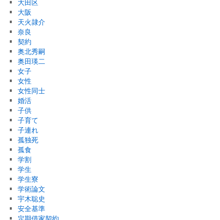
大田区
大阪
天火隷介
奈良
契約
奥北秀嗣
奥田瑛二
女子
女性
女性同士
婚活
子供
子育て
子連れ
孤独死
孤食
学割
学生
学生寮
学術論文
宇木聡史
安全基準
定期借家契約