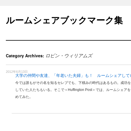
Skip
to
ルームシェアブックマーク集
content
ロビン・ウィリアムズ
Category Archives:
2012年6月13日
大学の仲間や友達、「年老いた夫婦」も！ ルームシェアして
今では誰もがその名を知るセレブでも、下積みの時代はあるもの。成功を
していた人たちもいる。そこで＜Huffington Post＞では、ルームシ
めてみた。