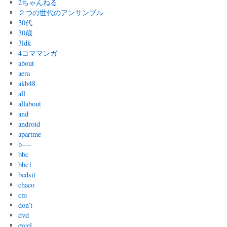
2ちゃんねる
２つの世代のアンサンブル
30代
30歳
3ldk
4コママンガ
about
aera
akb48
all
allabout
and
android
apartme
b—-
bbc
bbc1
bedsit
chaco
cm
don’t
dvd
excel