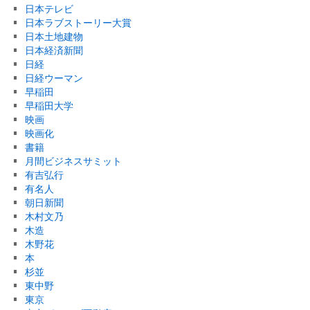
日本テレビ
日本ラブストーリー大賞
日本土地建物
日本経済新聞
日経
日経ウーマン
早稲田
早稲田大学
映画
映画化
書籍
月間ビジネスサミット
有吉弘行
有名人
朝日新聞
木村文乃
木造
木野花
本
杉並
東中野
東京