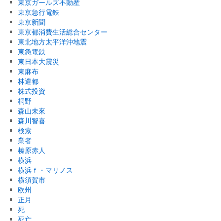
東京ガールズ不動産
東京急行電鉄
東京新聞
東京都消費生活総合センター
東北地方太平洋沖地震
東急電鉄
東日本大震災
東麻布
林遣都
株式投資
桐野
森山未來
森川智喜
検索
業者
榛原赤人
横浜
横浜ｆ・マリノス
横須賀市
欧州
正月
死
死亡