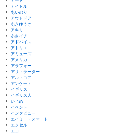
アート
アイドル
あいのり
アウトドア
あきゆうき
アキリ
あさイチ
アドバイス
アトリエ
アミューズ
アメリカ
アラフォー
アリ・ラーター
アル・ゴア
アンケート
イギリス
イギリス人
いじめ
イベント
インタビュー
エイミー・スマート
エクセル
エコ