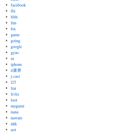
facebook
fbi
filth
fnn
fox
game
going
google
gyao
in
iphone
it業界
j-cast
l25
liar
livlis
loot
megumi
nana
nawate
nhk
not