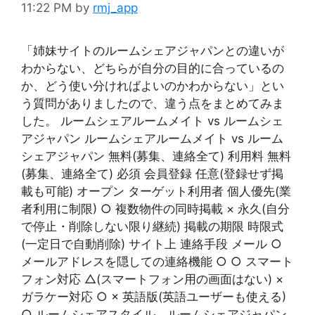
11:22 PM
by
rmj_app
「姉妹サイトのルームシェアジャパンとの違いが
わからない、どちらが自分の目的に合っているの
か、どう使い分ければよいのかわからない」とい
う質問がありましたので、違う点をまとめてみま
した。 ルームシェアルームメイト vs ルームシェ
アジャパン ルームシェアルームメイト vs ルーム
シェアジャパン 無料(募集、連絡全て) 利用料 無料
(募集、連絡全て) 必須 会員登録 任意(登録せず掲
載も可能) オープン ターゲット利用者 個人優先(業
者利用に制限) ○ 複数物件の同時掲載 × 永久(自分
で停止・削除しない限り継続) 掲載の期限 時限式
(一定日で自動削除) サイト上 連絡手段 メール ○
メールアドレスを隠しての連絡機能 ○ ○ スマート
フォン対応 △(スマートフォン用の画面はない) ×
ガラケー対応 ○ × 英語版(英語ユーザーも使える)
○ ルームシェアスタイル、ルームシェアジャパン