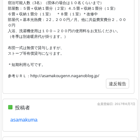
宿泊可能人数（3名）（団体の場合は１０名くらいまで）
部屋数：５畳＋収納１畳分（２室）４.５畳＋収納１畳分（１室）
６畳＋収納１畳分（１室） ＊８畳（１室）＊改修中
部屋代＋基本光熱費：２2，２００円／月。他に共益費実費分２，００
０円
入浴、洗濯機使用は１００～２００円の使用料をお支払ください。
（冬季は別途暖房代が掛ります。）
布団一式は無償で貸与しますが、
ストーブ等有償貸与になります。
＊短期利用も可です。
参考ＵＲＬ：http://asamakougenn.naganoblog.jp/
違反報告
会員登録日: 2017年6月7日
投稿者
asamakuma