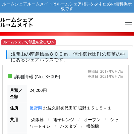
ルームシェアルームメイトはルームシェア相手を探すための無料掲示
板です
ルームシェアで部屋を貸したい
浅間山の南麓標高８００ｍ、信州御代田町の集落の中
にあるシェアハウスです。
投稿日: 2017年6月7日
詳細情報 (No. 33009)
更新日: 2021年6月7日
月額／
24,200円
金額
住所
北佐久郡御代田町 塩野１５１５－１
長野県
共用
炊飯器
/
電子レンジ
/
オーブン
/
シャ
ワートイレ
/
バスタブ
/
掃除機