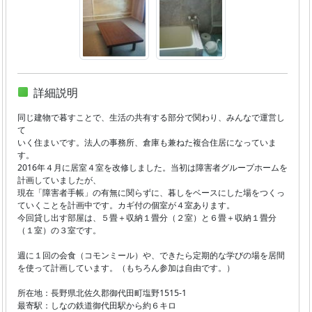
詳細説明
同じ建物で暮すことで、生活の共有する部分で関わり、みんなで運営し
て
いく住まいです。法人の事務所、倉庫も兼ねた複合住居になっていま
す。
2016年４月に居室４室を改修しました。当初は障害者グループホームを
計画していましたが、
現在「障害者手帳」の有無に関らずに、暮しをベースにした場をつくっ
ていくことを計画中です。カギ付の個室が４室あります。
今回貸し出す部屋は、５畳＋収納１畳分（２室）と６畳＋収納１畳分
（１室）の３室です。
週に１回の会食（コモンミール）や、できたら定期的な学びの場を居間
を使って計画しています。（もちろん参加は自由です。）
所在地：長野県北佐久郡御代田町塩野1515-1
最寄駅：しなの鉄道御代田駅から約６キロ