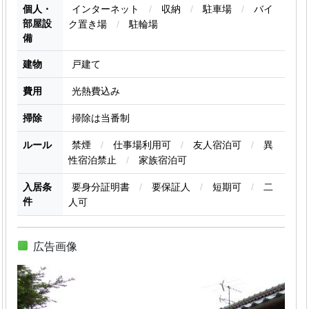
個人・
インターネット
/
収納
/
駐車場
/
バイ
部屋設
ク置き場
/
駐輪場
備
建物
戸建て
費用
光熱費込み
掃除
掃除は当番制
ルール
禁煙
/
仕事場利用可
/
友人宿泊可
/
異
性宿泊禁止
/
家族宿泊可
入居条
要身分証明書
/
要保証人
/
短期可
/
二
件
人可
広告画像