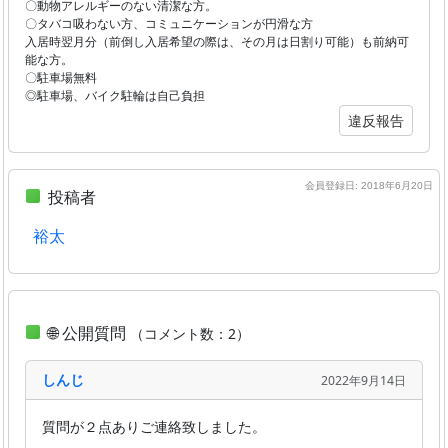
〇動物アレルギーのない清潔な方。
〇タバコ吸わない方、コミュニケーションが円滑な方
入居時翌月分（前倒し入居希望の際は、その月は日割り可能）も前納可
能な方。
〇駐車場無料
◎駐車場、バイク駐輪は自己負担
違反報告
会員登録日: 2018年6月20日
投稿者
裕太
🌐 公開質問
（コメント数：2）
しんじ
2022年9月14日
質問が２点ありご連絡致しました。