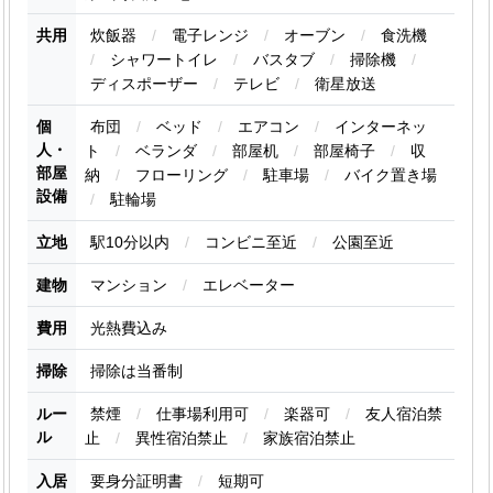
共用
炊飯器
/
電子レンジ
/
オーブン
/
食洗機
/
シャワートイレ
/
バスタブ
/
掃除機
/
ディスポーザー
/
テレビ
/
衛星放送
個
布団
/
ベッド
/
エアコン
/
インターネッ
人・
ト
/
ベランダ
/
部屋机
/
部屋椅子
/
収
部屋
納
/
フローリング
/
駐車場
/
バイク置き場
設備
/
駐輪場
立地
駅10分以内
/
コンビニ至近
/
公園至近
建物
マンション
/
エレベーター
費用
光熱費込み
掃除
掃除は当番制
ルー
禁煙
/
仕事場利用可
/
楽器可
/
友人宿泊禁
ル
止
/
異性宿泊禁止
/
家族宿泊禁止
入居
要身分証明書
/
短期可