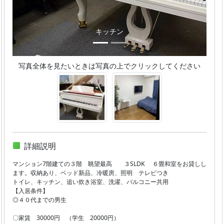
キッチン
写真全体を見たいときは写真の上でクリックしてください
詳細説明
マンション7階建ての３階 眺望最高 ３SLDK ６畳和室をお貸しし
ます。収納あり、ベッド新品、冷暖房、照明 テレビつき
トイレ、キッチン、追い炊き浴室、洗濯、バルコニー共用
【入居条件】
◎４０代までの男生
〇家賃 30000円 （学生 20000円）