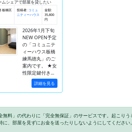
ームシェアで部屋を貸したい
都 板橋区
投稿者:
金額:
コミュ
35,800
ニティーハウス
円
2026年1月下旬
NEW OPEN予定
の「コミュニテ
ィーハウス板橋
練馬徳丸」のご
案内です。 ★女
性限定鍵付き...
詳細を見る
全無料」の代わりに「完全無保証」のサービスです。起こりう
特に、部屋を見ずにお金を送ったりしないようにしてください