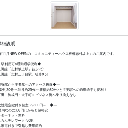
詳細説明
5年11月NEW OPENの「コミュニティーハウス板橋志村坂上」のご案内です。
２駅利用可×通勤通学便利◆―
三田線「志村坂上駅」徒歩9分
三田線「志村三丁目駅」徒歩9 分
最寄駅から主要駅へのアクセス抜群◆―
袋約20分><渋谷約25分><新宿約30分>と主要駅への通勤通学も便利！
三田・御成門・大手町＞ビジネス街へ乗り換えなし！
性限定鍵付き個室36,800円～！◆―
3区内なのに3万円代からと超格安
ンターネット無料
ちろんテレワークもOK
具家電付きで引越し費用節約