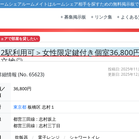
ームシェアルームメイトはルームシェア相手を探すための無料掲示板で
+ 募集掲示板
+ リンク集
+ よくあ
シェアで部屋を貸したい
＜2駅利用可＞女性限定鍵付き個室36,80
好立地◎
投稿日: 2025年1
細情報 (No. 65623)
更新日: 2025年1
額／
36,800円
額
所
板橋区 志村１
東京都
線
都営三田線 : 志村坂上
都営三田線 : 志村三丁目
用
炊飯器
/
電子レンジ
/
シャワートイレ