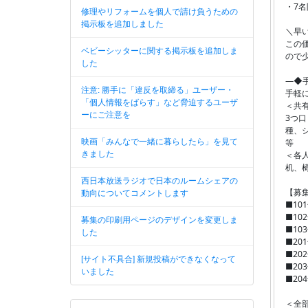
・7
修理やリフォームを個人で請け負うための
掲示板を追加しました
＼早
この
ベビーシッターに関する掲示板を追加しま
ので
した
―◆
注意: 勝手に「違反を取締る」ユーザー・
手軽
「個人情報をばらす」など脅迫するユーザ
＜共
ーにご注意を
3つ
種、
映画「みんなで一緒に暮らしたら」を見て
等
きました
＜各
机、
西日本放送ラジオで日本のルームシェアの
【募
動向についてコメントします
■10
■10
募集の印刷用ページのデザインを変更しま
■10
した
■20
■20
[サイト不具合] 新規投稿ができなくなって
■20
いました
■20
＜全