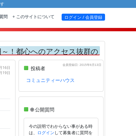
す
る質問
+ このサイトについて
ログイン / 会員登録
0円～！都心へのアクセス抜群の
会員登録日: 2015年6月13日
1月16日
投稿者
2月19日
コミュニティーハウス
🌐 公開質問
今の説明でわからない事がある時
は、
して募集者に質問を
ログイン