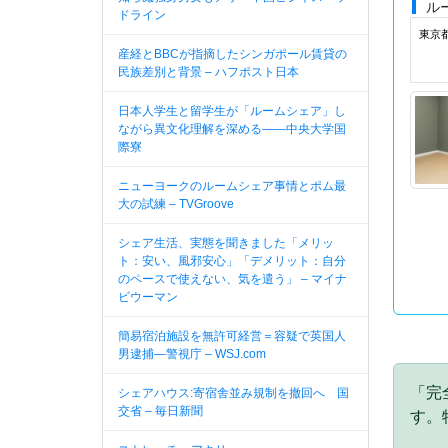
ル
ドライン
東京
産経とBBCが指摘したシンガポール賃貸の
民族差別と背景 – ハフポスト日本
日本人学生と留学生が「ルームシェア」し
ながら異文化理解を深める――中央大学国
際寮
ニューヨークのルームシェア事情とポム最
大の試練 – TVGroove
シェア生活、実態を聞きました「メリッ
ト：安い、風邪安心」「デメリット：自分
のペースで使えない、気を遣う」 – マイナ
ビウーマン
簡易宿泊施設を無許可経営＝容疑で英国人
男逮捕—警視庁 – WSJ.com
「完
シェアハウス:寄宿舎並み規制を撤回へ 国
交省 – 毎日新聞
す。