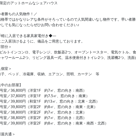
名限定のアットホームなシェアハウス
い者勝ちの人気物件！／
価格帯ではかなりレアな条件がそろっているので人気間違いなし物件です。早い者勝
少しでも気になったらぜひお問い合わせください♪
手軽に入居できる家具家電付き◆―
にご入居頂けるように、備品をご用意しております。
有部分＞
口ビルトインコンロ、電子レンジ、炊飯器2つ、オーブントースター、電気ケトル、
シャワールーム2つ、リビング器具一式、温水便座付きトイレ2つ、洗濯機2つ、洗面
人個室＞
椅子、ベッド、冷蔵庫、収納、エアコン、照明、カーテン 等
集中のお部屋】
1号室／36,800円（洋室1F 約7㎡、窓の向き：南西）
2号室／37,800円（洋室1F 約7.5㎡、窓の向き：南東）
3号室／39,800円（和室1F 約13㎡、窓の向き：北東・北西）
1号室／39,800円（洋室2F 約8㎡、窓の向き：南東・北東）
2号室／38,800円（洋室2F 約7㎡、窓の向き：北東）
3号室／38,800円（洋室2F 約7㎡、窓の向き：北西）
4号室／39,800円（洋室2F 約8㎡、窓の向き：南東・南西・北西）
部屋共通＞