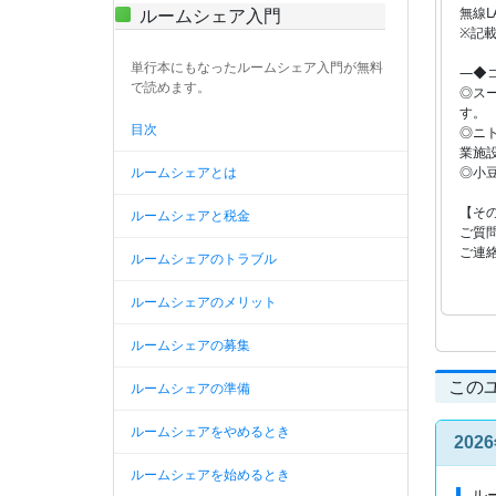
ルームシェア入門
無線L
※記
単行本にもなったルームシェア入門が無料
―◆
で読めます。
◎ス
す。
目次
◎ニト
業施
◎小
ルームシェアとは
【そ
ルームシェアと税金
ご質
ご連
ルームシェアのトラブル
ルームシェアのメリット
ルームシェアの募集
この
ルームシェアの準備
ルームシェアをやめるとき
20
ルームシェアを始めるとき
ル