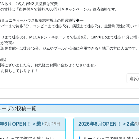
ANあり、2名入居NG 共益費は実費
載の賃料は「条件付きで賃料7000円引きキャンペーン♪」適応価格です。
コミュニティーハウス板橋志村坂上の周辺施設◆―
ーパーまで徒歩3分、コンビニまで徒歩5分、病院まで徒歩7分。生活利便性が高いエ
リまで徒歩8分、MEGAドン・キホーテまで徒歩9分、Can★Doまで徒歩11分と様
設が充実♪
豆沢体育館へは徒歩15分。ジムやプールが安価に利用できると地元の方に人気です
の他】
問等ございましたら、お気軽にお問い合わせくださいませ♪
絡お待ちしております！
違反
ユーザの投稿一覧
26年6月OPEN！＜乗り換えなし◎＞池袋駅まで約14分の好立
2026年6月OPEN！＜
7月28日
5
ームシェアで部屋を貸したい
ルームシェアで部屋を貸し