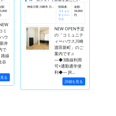
金額:
神奈川県 川崎市 川崎区
投稿者:
金額:
5,800
34,800
コミュニ
円
円
ティーハ
ウス
NEW
NEW OPEN予定
コミ
の「コミュニテ
ハウ
ィーハウス川崎
新井
渡田新町」のご
内で
案内です♫
２路線
―◆3路線利用
比谷
可×通勤通学便
利◆― JR...
を見る
詳細を見る