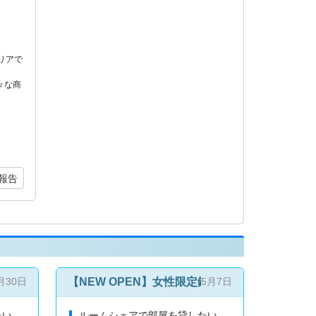
リアで
々な商
。
報告
地♫東京駅、渋谷、秋葉原、新宿も20分〜35分！女性6名限定
2路線利用可×日比谷線直通＞北千住・上野・秋葉原・東京・新橋
【NEW OPEN】女性限定鍵付き個室34800円
月30日
5月7日
たい
ルームシェアで部屋を貸したい