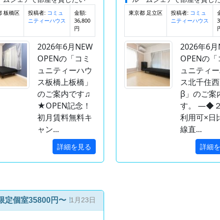
都 板橋区
投稿者:
金額:
東京都 足立区
投稿者:
コミュ
コミュ
36,800
3
ニティーハウス
ニティーハウス
円
2026年6月NEW
2026年6月
OPENの「コミ
OPENの「
ュニティーハウ
ュニティー
ス板橋上板橋」
ス北千住西
のご案内です♫
β」のご案
★OPEN記念！
す。 ―◆
初月賃料無料キ
利用可×日
ャン...
線直...
詳細を見る
詳細
限定個室35800円〜！東武東上線「東武練馬駅」徒歩9分！
1月23日