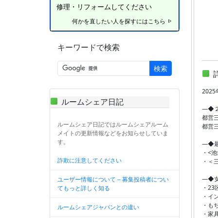
修理・リフォームしてください
何かを直したい人を探すにはこちら
キーワードで検索
検索
202
ルームシェア日記
―◆
都営
ルームシェア日記ではルームシェアルーム
都営
メイトの更新情報などをお知らせしていま
す。
―◆
・<池
詐欺に注意してください
・＜
―◆女
ユーザー情報について – 募集投稿者につい
・2
てもっと詳しく知る
・イ
・も
ルームシェアジャパンとの違い
・家