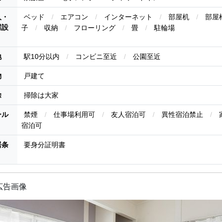
人・
ベッド
/
エアコン
/
インターネット
/
部屋机
/
部屋
屋設
子
/
収納
/
フローリング
/
畳
/
駐輪場
地
駅10分以内
/
コンビニ至近
/
公園至近
物
戸建て
除
掃除は大家
ール
禁煙
/
仕事場利用可
/
友人宿泊可
/
異性宿泊禁止
/
宿泊可
居条
要身分証明書
広告画像