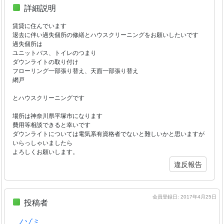
詳細説明
賃貸に住んでいます
退去に伴い過失個所の修繕とハウスクリーニングをお願いしたいです
過失個所は
ユニットバス、トイレのつまり
ダウンライトの取り付け
フローリング一部張り替え、天面一部張り替え
網戸
とハウスクリーニングです
場所は神奈川県平塚市になります
費用等相談できると幸いです
ダウンライトについては電気系有資格者でないと難しいかと思いますが
いらっしゃいましたら
よろしくお願いします。
違反報告
会員登録日: 2017年4月25日
投稿者
ノゾミ