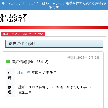
ルームシェアルームメイトはルームシェア相手を探すための無料掲示
板です
修理・リフォームしてください
退去に伴う修繕
投稿日: 2025年10月19日
詳細情報 (No. 65418)
住
平塚市 八千代町
神奈川県
所
修
壁紙・クロス張替え
/
水道・水まわり工事
/
理
電気工事