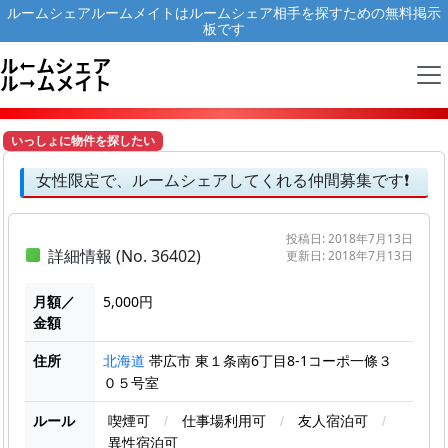
ルームシェアルームメイトはルームシェア相手を探すための無料掲示
板です
いっしょに物件を探したい
女性限定で、ルームシェアしてくれる仲間募集です❗
投稿日: 2018年7月13日
詳細情報 (No. 36402)
更新日: 2018年7月13日
月額／
5,000円
金額
住所
帯広市 東１条南6丁目8-1コーポ一條３
北海道
０５号室
ルール
喫煙可
/
仕事場利用可
/
友人宿泊可
/
異性宿泊可