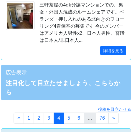
三軒茶屋の4dk分譲マンションでの、男
女・外国人混成のルームシェアです。ベ
ランダ・押し入れのある北向きのフロー
リング4畳個室の募集です 今のメンバー
はアメリカ人男性x2、日本人男性、普段
は日本人/非日本人...
詳細を見る
広告表示
注目化して目立たせましょう、こちらか
ら
投稿を目立たせる
(このページ)
«
1
2
3
4
5
6
…
76
»