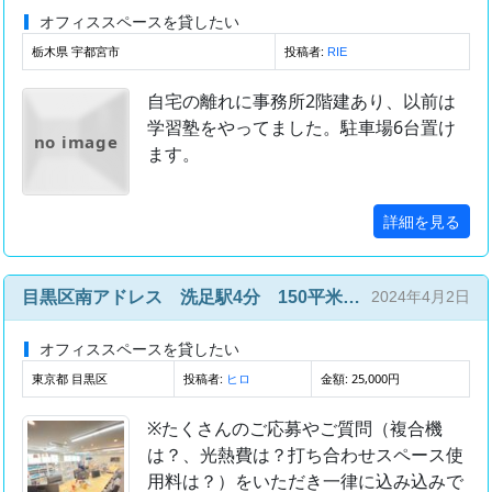
オフィススペースを貸したい
栃木県 宇都宮市
投稿者:
RIE
自宅の離れに事務所2階建あり、以前は
学習塾をやってました。駐車場6台置け
no image
ます。
詳細を見る
目黒区南アドレス 洗足駅4分 150平米の広々綺麗なオフィス
2024年4月2日
オフィススペースを貸したい
東京都 目黒区
投稿者:
金額: 25,000円
ヒロ
※たくさんのご応募やご質問（複合機
は？、光熱費は？打ち合わせスペース使
用料は？）をいただき一律に込み込みで