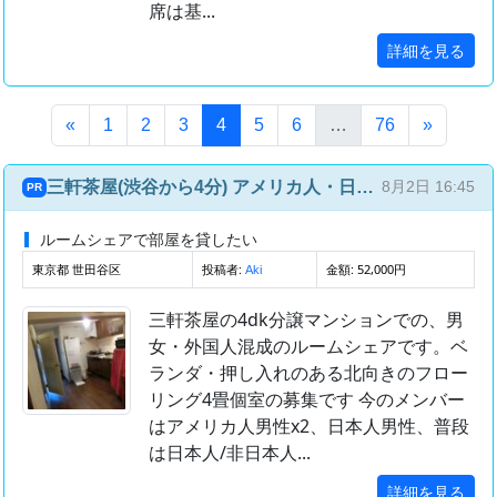
席は基...
詳細を見る
(このページ)
«
1
2
3
4
5
6
…
76
»
三軒茶屋(渋谷から4分) アメリカ人・日本人との国際ルームシェア(4部屋4人)
8月2日 16:45
PR
ルームシェアで部屋を貸したい
東京都 世田谷区
投稿者:
金額: 52,000円
Aki
三軒茶屋の4dk分譲マンションでの、男
女・外国人混成のルームシェアです。ベ
ランダ・押し入れのある北向きのフロー
リング4畳個室の募集です 今のメンバー
はアメリカ人男性x2、日本人男性、普段
は日本人/非日本人...
詳細を見る