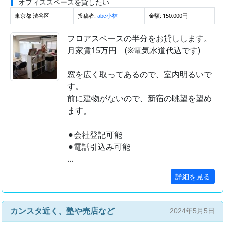
オフィススペースを貸したい
東京都 渋谷区
投稿者:
金額: 150,000円
abc小林
フロアスペースの半分をお貸しします。
月家賃15万円 (※電気水道代込です)
窓を広く取ってあるので、室内明るいで
す。
前に建物がないので、新宿の眺望を望め
ます。
⚫︎会社登記可能
⚫︎電話引込み可能
...
詳細を見る
カンスタ近く、塾や売店など
2024年5月5日