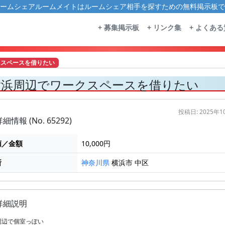
ームシェアルームメイトはルームシェア相手を探すための無料掲示板で
+ 募集掲示板
+ リンク集
+ よくあ
ススペースを借りたい
横浜周辺でワークスペースを借りたい
投稿日: 2025年
細情報 (No. 65292)
額／金額
10,000円
所
横浜市 中区
神奈川県
詳細説明
周辺で個室っぽい