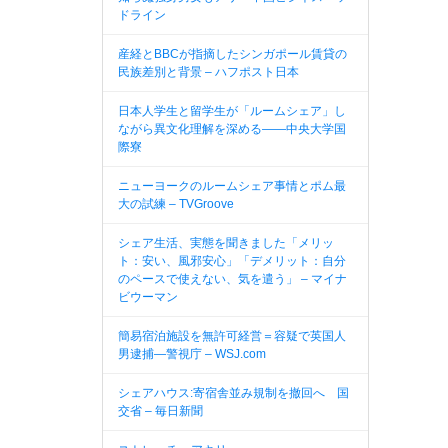
ドライン
産経とBBCが指摘したシンガポール賃貸の
民族差別と背景 – ハフポスト日本
日本人学生と留学生が「ルームシェア」し
ながら異文化理解を深める――中央大学国
際寮
ニューヨークのルームシェア事情とポム最
大の試練 – TVGroove
シェア生活、実態を聞きました「メリッ
ト：安い、風邪安心」「デメリット：自分
のペースで使えない、気を遣う」 – マイナ
ビウーマン
簡易宿泊施設を無許可経営＝容疑で英国人
男逮捕—警視庁 – WSJ.com
シェアハウス:寄宿舎並み規制を撤回へ 国
交省 – 毎日新聞