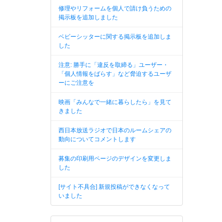
修理やリフォームを個人で請け負うための
掲示板を追加しました
ベビーシッターに関する掲示板を追加しま
した
注意: 勝手に「違反を取締る」ユーザー・
「個人情報をばらす」など脅迫するユーザ
ーにご注意を
映画「みんなで一緒に暮らしたら」を見て
きました
西日本放送ラジオで日本のルームシェアの
動向についてコメントします
募集の印刷用ページのデザインを変更しま
した
[サイト不具合] 新規投稿ができなくなって
いました