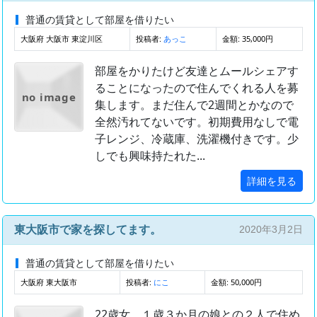
普通の賃貸として部屋を借りたい
大阪府 大阪市 東淀川区
投稿者:
金額: 35,000円
あっこ
部屋をかりたけど友達とムールシェアす
ることになったので住んでくれる人を募
no image
集します。まだ住んで2週間とかなので
全然汚れてないです。初期費用なしで電
子レンジ、冷蔵庫、洗濯機付きです。少
しでも興味持たれた...
詳細を見る
東大阪市で家を探してます。
2020年3月2日
普通の賃貸として部屋を借りたい
大阪府 東大阪市
投稿者:
金額: 50,000円
にこ
22歳女 １歳３か月の娘との２人で住め