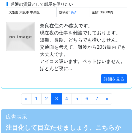
普通の賃貸として部屋を借りたい
大阪府 大阪市 中央区
投稿者:
金額: 30,000円
あき
奈良在住の25歳女です。
現在夜の仕事を難波でしております。
no image
短期、長期、どちらでも構いません。
交通面を考えて、難波から20分圏内でも
大丈夫です。
アイコス吸います。ペットはいません。
ほとんど寝に...
詳細を見る
(このページ)
«
1
2
3
4
5
6
7
»
広告表示
注目化して目立たせましょう、こちらか