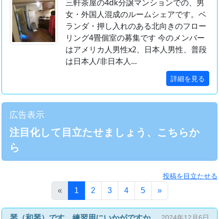
三軒茶屋の4dk分譲マンションでの、男
女・外国人混成のルームシェアです。ベ
ランダ・押し入れのある北向きのフロー
リング4畳個室の募集です 今のメンバー
はアメリカ人男性x2、日本人男性、普段
は日本人/非日本人...
詳細を見る
広告表示
注目化して目立たせましょう、こちらか
ら
投稿を目立たせる
(このページ)
«
1
2
3
4
5
»
琴（和琴）です。練習用にいかがですか。
2024年12月6日