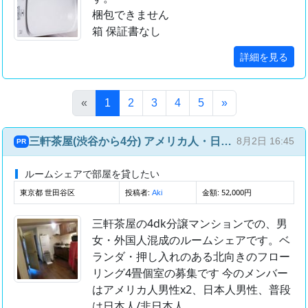
梱包できません
箱 保証書なし
詳細を見る
(このページ)
«
1
2
3
4
5
»
三軒茶屋(渋谷から4分) アメリカ人・日本人との国際ルームシェア(4部屋4人)
8月2日 16:45
PR
ルームシェアで部屋を貸したい
東京都 世田谷区
投稿者:
金額: 52,000円
Aki
三軒茶屋の4dk分譲マンションでの、男
女・外国人混成のルームシェアです。ベ
ランダ・押し入れのある北向きのフロー
リング4畳個室の募集です 今のメンバー
はアメリカ人男性x2、日本人男性、普段
は日本人/非日本人...