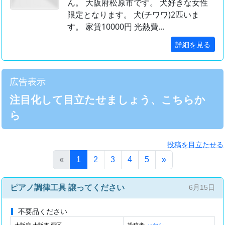
ん。 大阪府松原市です。 犬好きな女性
限定となります。 犬(チワワ)2匹いま
す。 家賃10000円 光熱費...
詳細を見る
広告表示
注目化して目立たせましょう、こちらか
ら
投稿を目立たせる
(このページ)
«
1
2
3
4
5
»
ピアノ調律工具 譲ってください
6月15日
不要品ください
大阪府 大阪市 西区
投稿者:
ハヤシ