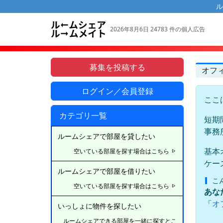
ル
2026年8月6日 24783 件の個人広告
募集を投稿する
オフ
ログイン／会員登録
ここ
カテゴリ一覧
短期
事務
ルームシェアで部屋を貸したい
基本
空いている部屋を探す場合はこちら
ケー
ルームシェアで部屋を借りたい
こ
空いている部屋を探す場合はこちら
あな
「
オ
いっしょに物件を探したい
ルームシェアできる部屋を一緒に探すとこ