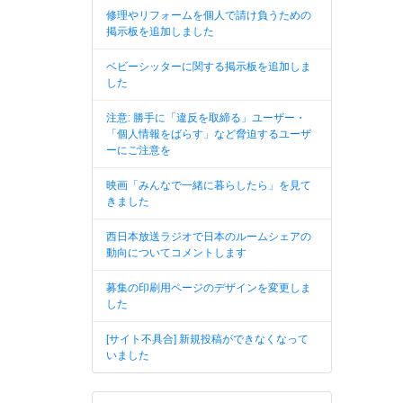
修理やリフォームを個人で請け負うための
掲示板を追加しました
ベビーシッターに関する掲示板を追加しま
した
注意: 勝手に「違反を取締る」ユーザー・
「個人情報をばらす」など脅迫するユーザ
ーにご注意を
映画「みんなで一緒に暮らしたら」を見て
きました
西日本放送ラジオで日本のルームシェアの
動向についてコメントします
募集の印刷用ページのデザインを変更しま
した
[サイト不具合] 新規投稿ができなくなって
いました