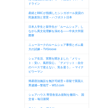
ドライン
産経とBBCが指摘したシンガポール賃貸の
民族差別と背景 – ハフポスト日本
日本人学生と留学生が「ルームシェア」し
ながら異文化理解を深める――中央大学国
際寮
ニューヨークのルームシェア事情とポム最
大の試練 – TVGroove
シェア生活、実態を聞きました「メリッ
ト：安い、風邪安心」「デメリット：自分
のペースで使えない、気を遣う」 – マイナ
ビウーマン
簡易宿泊施設を無許可経営＝容疑で英国人
男逮捕—警視庁 – WSJ.com
シェアハウス:寄宿舎並み規制を撤回へ 国
交省 – 毎日新聞