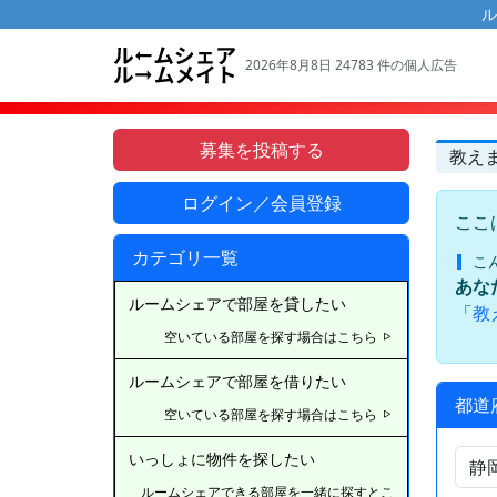
ル
2026年8月8日 24783 件の個人広告
募集を投稿する
教え
ログイン／会員登録
ここ
カテゴリ一覧
こ
あな
ルームシェアで部屋を貸したい
「
教
空いている部屋を探す場合はこちら
ルームシェアで部屋を借りたい
都道
空いている部屋を探す場合はこちら
いっしょに物件を探したい
ルームシェアできる部屋を一緒に探すとこ