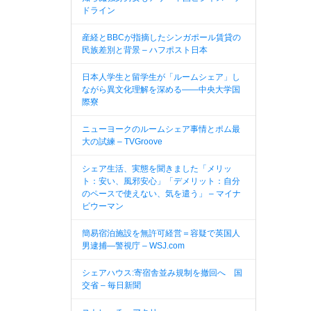
ドライン
産経とBBCが指摘したシンガポール賃貸の
民族差別と背景 – ハフポスト日本
日本人学生と留学生が「ルームシェア」し
ながら異文化理解を深める――中央大学国
際寮
ニューヨークのルームシェア事情とポム最
大の試練 – TVGroove
シェア生活、実態を聞きました「メリッ
ト：安い、風邪安心」「デメリット：自分
のペースで使えない、気を遣う」 – マイナ
ビウーマン
簡易宿泊施設を無許可経営＝容疑で英国人
男逮捕—警視庁 – WSJ.com
シェアハウス:寄宿舎並み規制を撤回へ 国
交省 – 毎日新聞