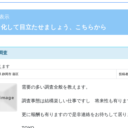
表示
目化して目立たせましょう、こちらから
調査
えます
 静岡市 葵区
投稿者
需要の多い調査全般を教えます。
 image
調査事態は結構楽しい仕事ですし 将来性も有りま
更に報酬も有りますので是非連絡をお待ちして居り