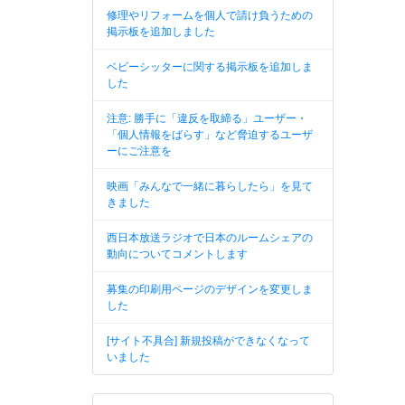
修理やリフォームを個人で請け負うための
掲示板を追加しました
ベビーシッターに関する掲示板を追加しま
した
注意: 勝手に「違反を取締る」ユーザー・
「個人情報をばらす」など脅迫するユーザ
ーにご注意を
映画「みんなで一緒に暮らしたら」を見て
きました
西日本放送ラジオで日本のルームシェアの
動向についてコメントします
募集の印刷用ページのデザインを変更しま
した
[サイト不具合] 新規投稿ができなくなって
いました