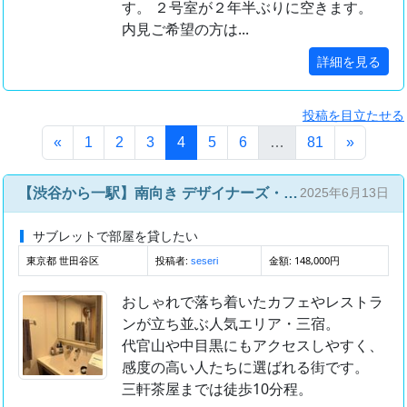
す。 ２号室が２年半ぶりに空きます。
内見ご希望の方は...
詳細を見る
投稿を目立たせる
(このページ)
«
1
2
3
4
5
6
…
81
»
【渋谷から一駅】南向き デザイナーズ・スマート機能付き【Wi-Fi・光熱費込み】
2025年6月13日
サブレットで部屋を貸したい
東京都 世田谷区
投稿者:
金額: 148,000円
seseri
おしゃれで落ち着いたカフェやレストラ
ンが立ち並ぶ人気エリア・三宿。
代官山や中目黒にもアクセスしやすく、
感度の高い人たちに選ばれる街です。
三軒茶屋までは徒歩10分程。