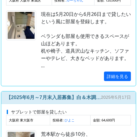
大阪府 大阪市 東成区
投稿者:
金額: 120,000円
ルーちゃん
現在は5月20日から6月26日まで貸したい
という風に部屋を登録します。
ベランダも部屋も使用できるスペースが
山ほどあります。
机や椅子、道具沢山なキッチン、ソファ
ーやテレビ、大きなベッドがあります。
...
詳細を見る
【2025年6月～7月末入居募集】白＆木調の部屋♡荒本駅から徒歩10分
2025年5月17日
サブレットで部屋を貸したい
大阪府 東大阪市
投稿者:
金額: 64,600円
ひよこ
荒本駅から徒歩10分、