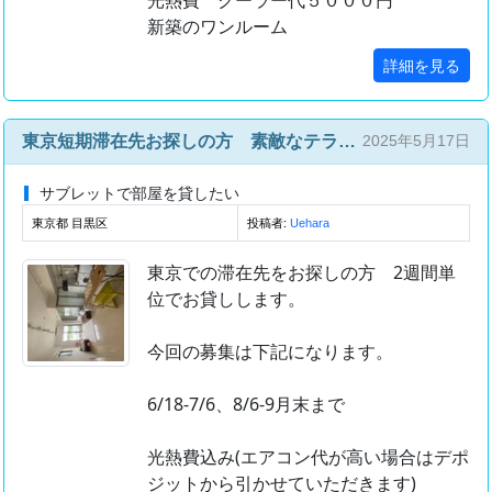
新築のワンルーム
詳細を見る
東京短期滞在先お探しの方 素敵なテラス付渋谷 6/18から
2025年5月17日
サブレットで部屋を貸したい
東京都 目黒区
投稿者:
Uehara
東京での滞在先をお探しの方 2週間単
位でお貸しします。
今回の募集は下記になります。
6/18-7/6、8/6-9月末まで
光熱費込み(エアコン代が高い場合はデポ
ジットから引かせていただきます)