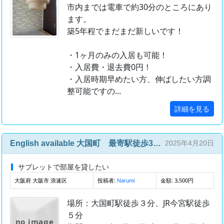
市内までは電車で約30分のところにあり
ます。
築5年程でまだまだ新しいです！
・1ヶ月のみの入居も可能！
・入居費・退去費0円！
・入居時期早めたい方、伸ばしたい方調
整可能ですの...
詳細を見る
English available 大国町 最寄駅徒歩3分 手ぶらOK 4/22〜4/29 一泊¥3500難波まで歩いて20分
2025年4月20日
サブレットで部屋を貸したい
大阪府 大阪市 浪速区
投稿者:
金額: 3,500円
Narumi
場所：大国町駅徒歩３分、JR今宮駅徒歩
５分
no image