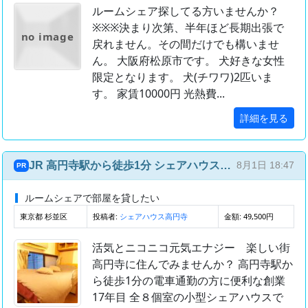
ルームシェア探してる方いませんか？
※※※決まり次第、半年ほど長期出張で
no image
戻れません。その間だけでも構いませ
ん。 大阪府松原市です。 犬好きな女性
限定となります。 犬(チワワ)2匹いま
す。 家賃10000円 光熱費...
詳細を見る
JR 高円寺駅から徒歩1分 シェアハウス高円寺 個室 49,500円
8月1日 18:47
PR
ルームシェアで部屋を貸したい
東京都 杉並区
投稿者:
金額: 49,500円
シェアハウス高円寺
活気とニコニコ元気エナジー 楽しい街
高円寺に住んでみませんか？ 高円寺駅か
ら徒歩1分の電車通勤の方に便利な創業
17年目 全８個室の小型シェアハウスで