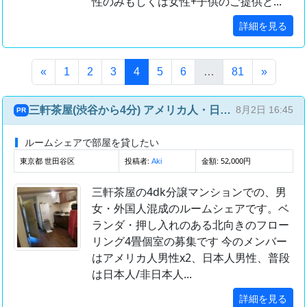
性のみもしくは女性+子供のご提供と...
詳細を見る
(このページ)
«
1
2
3
4
5
6
…
81
»
三軒茶屋(渋谷から4分) アメリカ人・日本人との国際ルームシェア(4部屋4人)
8月2日 16:45
PR
ルームシェアで部屋を貸したい
東京都 世田谷区
投稿者:
金額: 52,000円
Aki
三軒茶屋の4dk分譲マンションでの、男
女・外国人混成のルームシェアです。ベ
ランダ・押し入れのある北向きのフロー
リング4畳個室の募集です 今のメンバー
はアメリカ人男性x2、日本人男性、普段
は日本人/非日本人...
詳細を見る