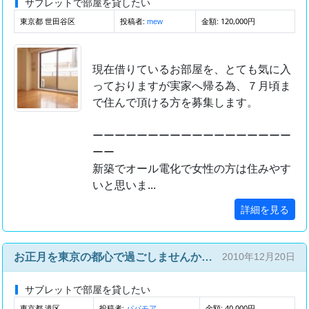
サブレットで部屋を貸したい
東京都 世田谷区
投稿者:
金額: 120,000円
mew
現在借りているお部屋を、とても気に入
っておりますが実家へ帰る為、７月頃ま
で住んで頂ける方を募集します。
ーーーーーーーーーーーーーーーーーー
ーー
新築でオール電化で女性の方は住みやす
いと思いま...
詳細を見る
お正月を東京の都心で過ごしませんか？ 駅近 港区 短期1週間
2010年12月20日
サブレットで部屋を貸したい
東京都 港区
投稿者:
金額: 40,000円
パパモア