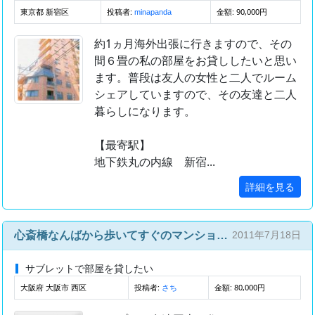
東京都 新宿区
投稿者:
金額: 90,000円
minapanda
約1ヵ月海外出張に行きますので、その
間６畳の私の部屋をお貸ししたいと思い
ます。普段は友人の女性と二人でルーム
シェアしていますので、その友達と二人
暮らしになります。
【最寄駅】
地下鉄丸の内線 新宿...
詳細を見る
心斎橋なんばから歩いてすぐのマンションの一室をそのままお貸しします。
2011年7月18日
サブレットで部屋を貸したい
大阪府 大阪市 西区
投稿者:
金額: 80,000円
さち