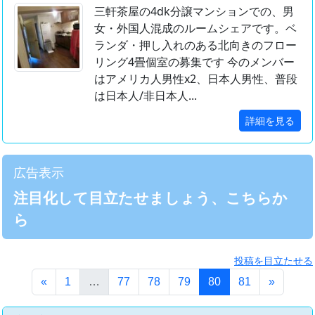
三軒茶屋の4dk分譲マンションでの、男
女・外国人混成のルームシェアです。ベ
ランダ・押し入れのある北向きのフロー
リング4畳個室の募集です 今のメンバー
はアメリカ人男性x2、日本人男性、普段
は日本人/非日本人...
詳細を見る
広告表示
注目化して目立たせましょう、こちらか
ら
投稿を目立たせる
(このページ)
«
1
…
77
78
79
80
81
»