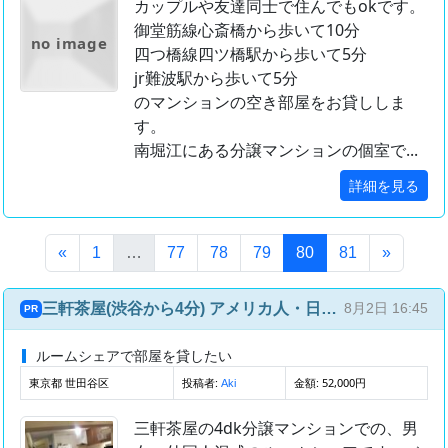
カップルや友達同士で住んでもokです。
御堂筋線心斎橋から歩いて10分
no image
四つ橋線四ツ橋駅から歩いて5分
jr難波駅から歩いて5分
のマンションの空き部屋をお貸ししま
す。
南堀江にある分譲マンションの個室で...
詳細を見る
(このページ)
«
1
…
77
78
79
80
81
»
三軒茶屋(渋谷から4分) アメリカ人・日本人との国際ルームシェア(4部屋4人)
8月2日 16:45
PR
ルームシェアで部屋を貸したい
東京都 世田谷区
投稿者:
金額: 52,000円
Aki
三軒茶屋の4dk分譲マンションでの、男