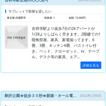
吉祥寺駅近物件2人入居可
2011年1月25日
サブレットで部屋を貸したい
東京都 武蔵野市
投稿者:
金額: 72,000円
K
吉祥寺駅より徒歩7分の2kアパートが
1/28よりしばらく空きます。2階建ての1
no image
階角部屋。家具、家電揃ってます。6
畳、3畳、キッチン6畳、バストイレ付
き。ベッド、クローゼット、tv、テーブ
ル、デスク等の家具、エア...
詳細を見る
駒沢公園★徒歩３０秒★新築・オール電化・ペット可
2011年1月6日