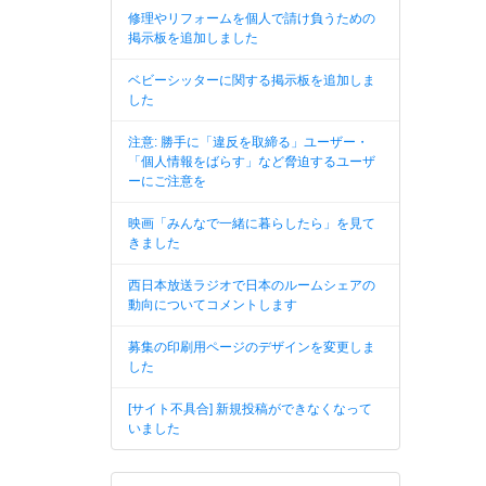
修理やリフォームを個人で請け負うための
掲示板を追加しました
ベビーシッターに関する掲示板を追加しま
した
注意: 勝手に「違反を取締る」ユーザー・
「個人情報をばらす」など脅迫するユーザ
ーにご注意を
映画「みんなで一緒に暮らしたら」を見て
きました
西日本放送ラジオで日本のルームシェアの
動向についてコメントします
募集の印刷用ページのデザインを変更しま
した
[サイト不具合] 新規投稿ができなくなって
いました