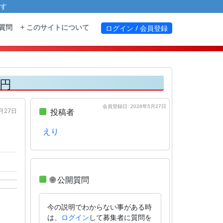
す
る質問
+ このサイトについて
ログイン / 会員登録
0円
会員登録日: 2026年5月27日
5月27日
投稿者
えり
🌐 公開質問
今の説明でわからない事がある時
は、
して募集者に質問を
ログイン