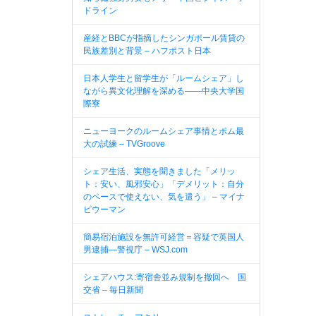
ドライン
産経とBBCが指摘したシンガポール賃貸の
民族差別と背景 – ハフポスト日本
日本人学生と留学生が「ルームシェア」し
ながら異文化理解を深める――中央大学国
際寮
ニューヨークのルームシェア事情とポム最
大の試練 – TVGroove
シェア生活、実態を聞きました「メリッ
ト：安い、風邪安心」「デメリット：自分
のペースで使えない、気を遣う」 – マイナ
ビウーマン
簡易宿泊施設を無許可経営＝容疑で英国人
男逮捕—警視庁 – WSJ.com
シェアハウス:寄宿舎並み規制を撤回へ 国
交省 – 毎日新聞