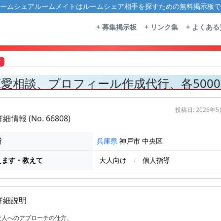
ームシェアルームメイトはルームシェア相手を探すための無料掲示板で
+ 募集掲示板
+ リンク集
+ よくあ
す
恋愛相談、プロフィール作成代行、各500
投稿日: 2026年
細情報 (No. 66808)
所
神戸市 中央区
兵庫県
えます・教えて
大人向け
/
個人指導
詳細説明
な人へのアプローチの仕方、