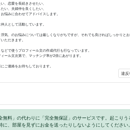
たい、恋愛を長続きさせたい、
したい、夫婦仲を良くしたい、
、お悩みに合わせてアドバイスします。
は仲人として活動しています。
、浮気、のお悩みについては厳しくなりがちですが、それでも良ければしっかりとお
ていただきます。
リなどで使うプロフィール文の作成代行も行なっています。
フィール文次第で、マッチング率が2倍にあがります。
軽にご連絡をお待ちしております。
違反
全無料」の代わりに「完全無保証」のサービスです。起こりう
特に、部屋を見ずにお金を送ったりしないようにしてください