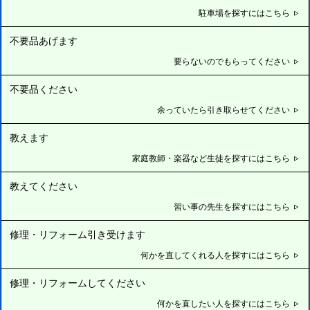
駐車場を探すにはこちら
不要品あげます
要らないのでもらってください
不要品ください
余っていたら引き取らせてください
教えます
家庭教師・楽器など生徒を探すにはこちら
教えてください
習い事の先生を探すにはこちら
修理・リフォーム引き受けます
何かを直してくれる人を探すにはこちら
修理・リフォームしてください
何かを直したい人を探すにはこちら