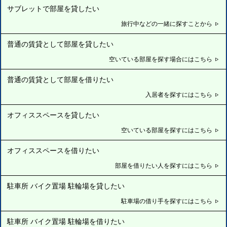
サブレットで部屋を貸したい
旅行中などの一緒に探すことから
普通の賃貸として部屋を貸したい
空いている部屋を探す場合にはこちら
普通の賃貸として部屋を借りたい
入居者を探すにはこちら
オフィススペースを貸したい
空いている部屋を探すにはこちら
オフィススペースを借りたい
部屋を借りたい人を探すにはこちら
駐車所 バイク置場 駐輪場を貸したい
駐車場の借り手を探すにはこちら
駐車所 バイク置場 駐輪場を借りたい