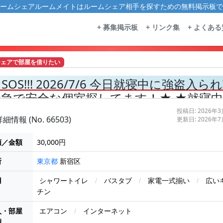
ームシェアルームメイトはルームシェア相手を探すための無料掲示板で
+ 募集掲示板
+ リンク集
+ よくあ
シェアで部屋を借りたい
SOS!!! 2026/7/6 今日就寝中に強
緊急で安全な個室探してます！★ ★就寝
台所の調味料や開けて置いた冷蔵庫のペッ
投稿日: 2026年
細情報 (No. 66503)
更新日: 2026年
プリメント媚薬を混ぜない真面目な家主を
額／金額
30,000円
所
新宿区
東京都
用
シャワートイレ
/
バスタブ
/
家電一式揃い
/
広い
チン
人・部屋
エアコン
/
インターネット
備