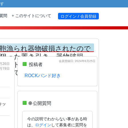
す
る質問
+ このサイトについて
ログイン / 会員登録
盗入られ鞄漁られ器物破損されたので
中狙った置き引き、器物破損、
トボトルドリンクに薬物やサ
会員登録日: 2024年6月25日
3月26日
投稿者
7月19日
探しています★
ROCKバンド好き
🌐 公開質問
キッ
今の説明でわからない事がある時
は、
して募集者に質問を
ログイン