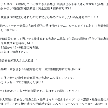
ソナルスペース理解している家主さん募集(日本語話せる米軍人さん大歓迎！)募集［
除お手伝い可能家賃相談希望］完全禁煙★前科有りNG！
も強盗され私物荒らされたので東北から早めに退去したい為緊急募集中！！！
)言動がストーカー気質な方は生理的に受け付けません。ルームメイトに対して行動制
しい家主NG.
期/個室貸し楽しく過ごせる倫理観ある大家さん募集［住居のお掃除お手伝い可能家
］完全禁煙★前科有りNG！
35歳から45～6程度の方希望。
偽る方はご遠慮下さい。
本語話せる米軍人さん大歓迎！)
全禁煙・置き引き＆窃盗癖ある方・違法薬物使用する方はNG★
しに伴い新たな衛生観念真面目な大家さんを探しています。
等はメッセージでご相談ください！
)ペット飼われてる方と性的採取される方は他をお探しください！
日本人英語も話せない独身女性・物事はっきり伝えるタイプ・少々潔癖・放任主義の
歓迎（笑）これを機に適度な距離感で楽しみながらルームシェアを出来たら助かりま