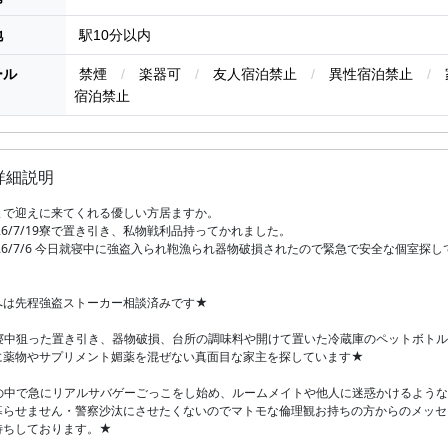
地
駅10分以内
ール
禁煙
/
楽器可
/
友人宿泊禁止
/
異性宿泊禁止
/
宿泊禁止
詳細説明
まで迎えに来てくれる優しい方居ますか。
26/7/19寮で置き引き、私物戦利品持ってかれました。
26/7/6 今日就寝中に強盗入られ鞄漁られ器物破損されたので緊急で安全な個室探し
へは先程強盗ストーカー相談済みです★
寝中狙った置き引き、器物破損、台所の調味料や開けて置いた冷蔵庫のペットボトル
に薬物やサプリメント媚薬を混ぜない真面目な家主を探しています★
の中で急にリアルサバゲーごっこをし始め、ルームメイトや他人に迷惑かけるような
暮らせません・警察沙汰にさせたくないのでマトモな倫理観お持ちの方からのメッセ
待ちしております。★