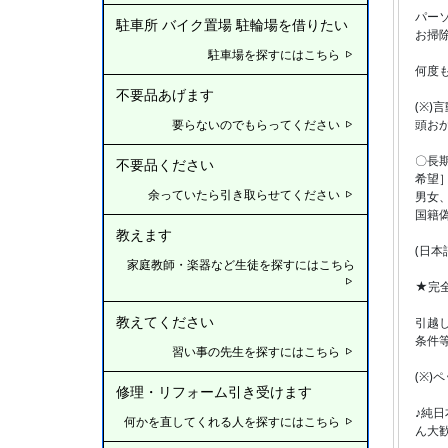
パー
駐車所 バイク置場 駐輪場を借りたい
お掃
駐車場を探すにはこちら
何度
不要品あげます
(※
頭おか
要らないのでもらってください
〇長
不要品ください
希望
余っていたら引き取らせてください
男女、
国籍
教えます
(日
家庭教師・楽器など生徒を探すにはこちら
★完
教えてください
引越
条件
習い事の先生を探すにはこちら
(※
修理・リフォーム引き受けます
♪純
何かを直してくれる人を探すにはこちら
ん大