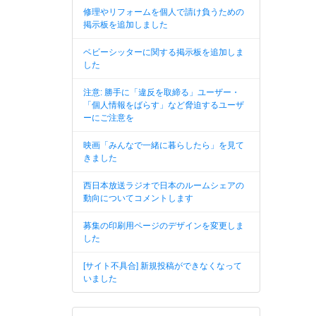
修理やリフォームを個人で請け負うための
掲示板を追加しました
ベビーシッターに関する掲示板を追加しま
した
注意: 勝手に「違反を取締る」ユーザー・
「個人情報をばらす」など脅迫するユーザ
ーにご注意を
映画「みんなで一緒に暮らしたら」を見て
きました
西日本放送ラジオで日本のルームシェアの
動向についてコメントします
募集の印刷用ページのデザインを変更しま
した
[サイト不具合] 新規投稿ができなくなって
いました