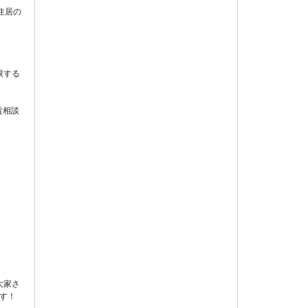
住居の
限する
賃相談
大家さ
す！