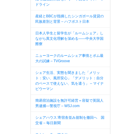
ドライン
産経とBBCが指摘したシンガポール賃貸の
民族差別と背景 – ハフポスト日本
日本人学生と留学生が「ルームシェア」し
ながら異文化理解を深める――中央大学国
際寮
ニューヨークのルームシェア事情とポム最
大の試練 – TVGroove
シェア生活、実態を聞きました「メリッ
ト：安い、風邪安心」「デメリット：自分
のペースで使えない、気を遣う」 – マイナ
ビウーマン
簡易宿泊施設を無許可経営＝容疑で英国人
男逮捕—警視庁 – WSJ.com
シェアハウス:寄宿舎並み規制を撤回へ 国
交省 – 毎日新聞