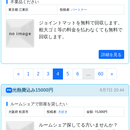
不要品ください
東京都 江東区
投稿者:
パートナー
ジョイントマットを無料で回収します。
粗大ゴミ等の料金を払わなくても無料で
no image
回収します。
詳細を見る
(このページ)
«
1
2
3
4
5
6
…
60
»
光熱費込み15000円
8月7日 20:44
PR
ルームシェアで部屋を貸したい
大阪府 松原市
投稿者:
金額: 15,000円
犬好き
ルームシェア探してる方いませんか？