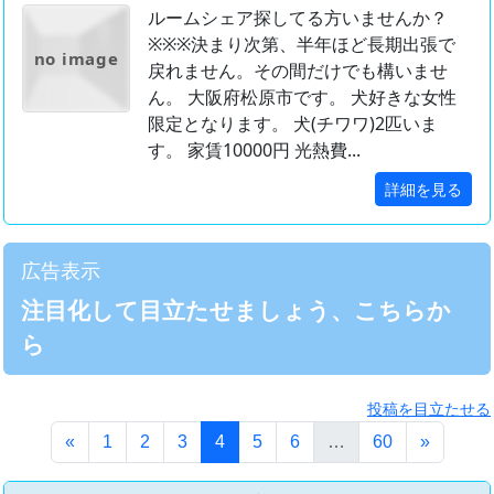
ルームシェア探してる方いませんか？
※※※決まり次第、半年ほど長期出張で
no image
戻れません。その間だけでも構いませ
ん。 大阪府松原市です。 犬好きな女性
限定となります。 犬(チワワ)2匹いま
す。 家賃10000円 光熱費...
詳細を見る
広告表示
注目化して目立たせましょう、こちらか
ら
投稿を目立たせる
(このページ)
«
1
2
3
4
5
6
…
60
»