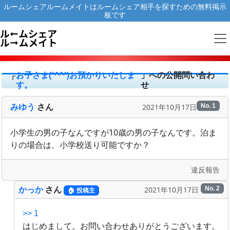
ルームシェアルームメイトはルームシェア相手を探すための無料掲示
板です
」への公開問い合わ
お子さま(*^^*)お預かりいたしま
「
せ
す。
2021年10月17日
No. 1
みゆう
さん
小学生の男の子なんですが10歳の男の子なんです。泊ま
りの場合は、小学校送り可能ですか？
違反報告
2021年10月17日
No. 2
かっか
さん
🏠 投稿主
>> 1
はじめまして。お問い合わせありがとうございます。