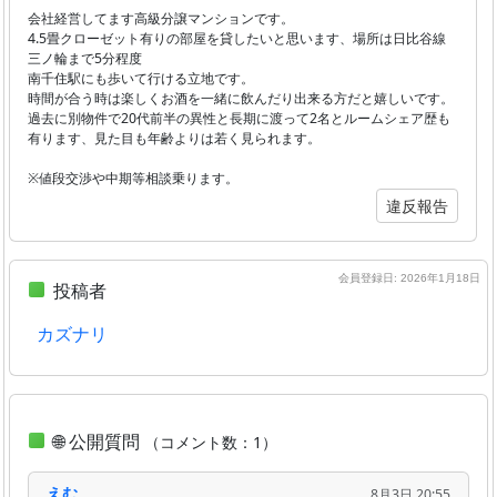
会社経営してます高級分譲マンションです。
4.5畳クローゼット有りの部屋を貸したいと思います、場所は日比谷線
三ノ輪まで5分程度
南千住駅にも歩いて行ける立地です。
時間が合う時は楽しくお酒を一緒に飲んだり出来る方だと嬉しいです。
過去に別物件で20代前半の異性と長期に渡って2名とルームシェア歴も
有ります、見た目も年齢よりは若く見られます。
※値段交渉や中期等相談乗ります。
違反報告
会員登録日: 2026年1月18日
投稿者
カズナリ
🌐 公開質問
（コメント数：1）
えむ
8月3日 20:55