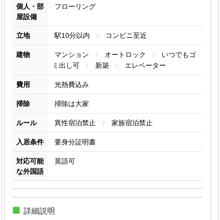
個人・部
フローリング
屋設備
立地
駅10分以内
/
コンビニ至近
建物
マンション
/
オートロック
/
いつでもゴ
ミ出し可
/
新築
/
エレベーター
費用
光熱費込み
掃除
掃除は大家
ルール
異性宿泊禁止
/
家族宿泊禁止
入居条件
要身分証明書
対応可能
英語可
な外国語
詳細説明