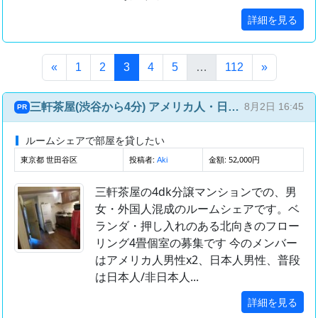
詳細を見る
(このページ)
«
1
2
3
4
5
…
112
»
三軒茶屋(渋谷から4分) アメリカ人・日本人との国際ルームシェア(4部屋4人)
8月2日 16:45
PR
ルームシェアで部屋を貸したい
東京都 世田谷区
投稿者:
金額: 52,000円
Aki
三軒茶屋の4dk分譲マンションでの、男
女・外国人混成のルームシェアです。ベ
ランダ・押し入れのある北向きのフロー
リング4畳個室の募集です 今のメンバー
はアメリカ人男性x2、日本人男性、普段
は日本人/非日本人...
詳細を見る