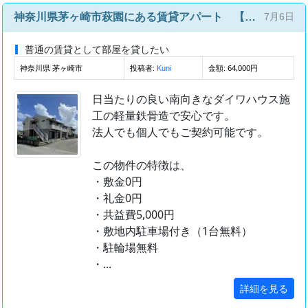
神奈川県茅ヶ崎市萩園にある賃貸アパート 【ガーデンパレス 201】
7月6日
普通の賃貸として部屋を貸したい
神奈川県 茅ヶ崎市
投稿者:
金額: 64,000円
Kuni
日当たりの良い南向きなダイワハウス施
工の軽量鉄骨造で安心です。
法人でも個人でもご契約可能です。
この物件の特徴は、
・敷金0円
・礼金0円
・共益費5,000円
・敷地内駐車場付き（1台無料）
・駐輪場無料
・...
詳細を見る