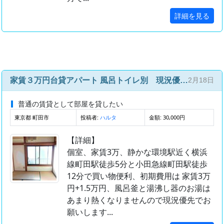
詳細を見る
家賃３万円台貸アパート 風呂トイレ別 現況優先 6帖畳 JR横浜線町田駅徒歩５分の物件です
2月18日
普通の賃貸として部屋を貸したい
東京都 町田市
投稿者:
金額: 30,000円
ハルタ
【詳細】
個室、家賃3万、静かな環境駅近く横浜
線町田駅徒歩5分と小田急線町田駅徒歩
12分で買い物便利、初期費用は 家賃3万
円+1.5万円、風呂釜と湯沸し器のお湯は
あまり熱くなりませんので現況優先でお
願いします...