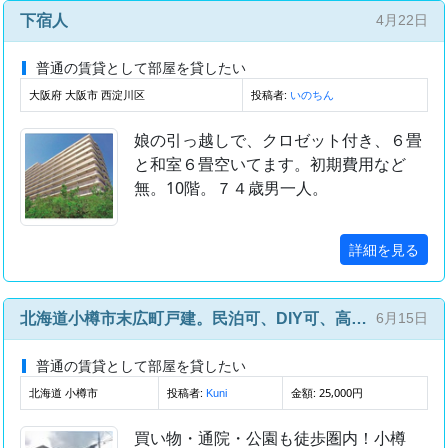
下宿人
4月22日
普通の賃貸として部屋を貸したい
大阪府 大阪市 西淀川区
投稿者:
いのちん
娘の引っ越しで、クロゼット付き、６畳
と和室６畳空いてます。初期費用など
無。10階。７４歳男一人。
詳細を見る
北海道小樽市末広町戸建。民泊可、DIY可、高齢者・外国人・生活保護者相談可。敷金礼金0円
6月15日
普通の賃貸として部屋を貸したい
北海道 小樽市
投稿者:
金額: 25,000円
Kuni
買い物・通院・公園も徒歩圏内！小樽