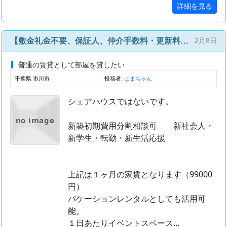
詳細を見る
【敷金礼金不要、保証人、仲介手数料・更新料不要】【入居費用総額１９万8千円】駅徒歩１分３路線 バス・トイレ別 室内洗濯機 エアコン２台本八幡駅徒歩2分 家具家電付き マンスリー、民泊、バケーションレンタル 東京都から一駅、千葉県市川市 ＪＲ.都営新宿線.京成本線 駅近便利 マンスリー、短期賃貸
2月8日
普通の賃貸として部屋を貸したい
千葉県 市川市
投稿者:
はまちゃん
シェアハウスではないです。
no image
新築初期費用分割相談可 新社会人・
新学生・転勤・新生活応援
上記は１ヶ月の家賃となります（99000
円）
バケーションレンタルとしても活用可
能。
１日あたりイベントスペース...