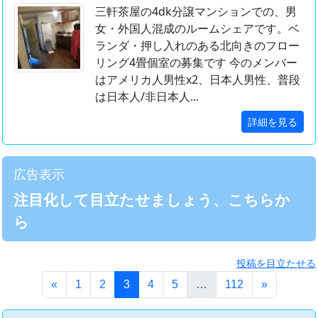
三軒茶屋の4dk分譲マンションでの、男
女・外国人混成のルームシェアです。ベ
ランダ・押し入れのある北向きのフロー
リング4畳個室の募集です 今のメンバー
はアメリカ人男性x2、日本人男性、普段
は日本人/非日本人...
詳細を見る
広告表示
注目化して目立たせましょう、こちらか
ら
投稿を目立たせる
(このページ)
«
1
2
3
4
5
…
112
»