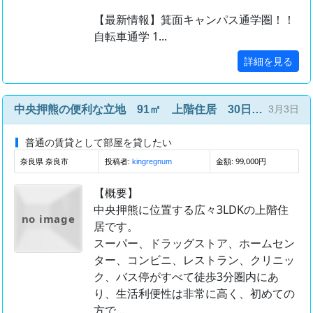
【最新情報】箕面キャンパス通学圏！！
自転車通学 1...
詳細を見る
中央押熊の便利な立地 91㎡ 上階住居 30日以上滞在可 ペット可 家具家電つき 事業利用可
3月3日
普通の賃貸として部屋を貸したい
奈良県 奈良市
投稿者:
金額: 99,000円
kingregnum
【概要】
中央押熊に位置する広々3LDKの上階住
no image
居です。
スーパー、ドラッグストア、ホームセン
ター、コンビニ、レストラン、クリニッ
ク、バス停がすべて徒歩3分圏内にあ
り、生活利便性は非常に高く、初めての
方で...