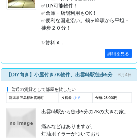
✅DIY可能物件！
✅倉庫・店舗利用もOK！
✅便利な国道沿い。鶴ヶ峰駅から平坦・
徒歩２０分！
✨賃料 ¥...
詳細を見る
【DIY向き】小屋付き7K物件、出雲崎駅徒歩5分
6月4日
普通の賃貸として部屋を貸したい
新潟県 三島郡出雲崎町
投稿者:
金額: 25,000円
ひで
出雲崎駅から徒歩5分の7Kの大きな家。
no image
痛みなどはありますが、
灯油ボイラーがついており