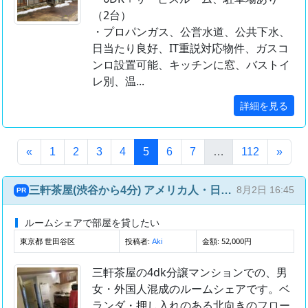
（2台）
・プロパンガス、公営水道、公共下水、
日当たり良好、IT重説対応物件、ガスコ
ンロ設置可能、キッチンに窓、バストイ
レ別、温...
詳細を見る
(このページ)
«
1
2
3
4
5
6
7
…
112
»
三軒茶屋(渋谷から4分) アメリカ人・日本人との国際ルームシェア(4部屋4人)
8月2日 16:45
PR
ルームシェアで部屋を貸したい
東京都 世田谷区
投稿者:
金額: 52,000円
Aki
三軒茶屋の4dk分譲マンションでの、男
女・外国人混成のルームシェアです。ベ
ランダ・押し入れのある北向きのフロー