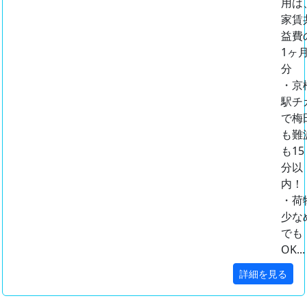
用は
家賃
益費
1ヶ
分
・京
駅チ
で梅
も難
も15
分以
内！
・荷
少な
でも
OK...
詳細を見る