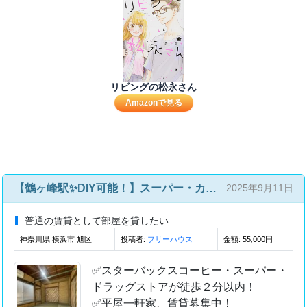
リビングの松永さん
Amazonで見る
【鶴ヶ峰駅✨DIY可能！】スーパー・カフェ至近！ 倉庫・店舗利用OK✨
2025年9月11日
普通の賃貸として部屋を貸したい
神奈川県 横浜市 旭区
投稿者:
金額: 55,000円
フリーハウス
✅スターバックスコーヒー・スーパー・
ドラッグストアが徒歩２分以内！
✅平屋一軒家、賃貸募集中！