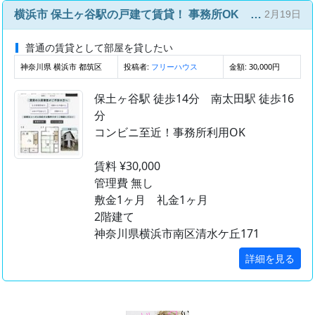
横浜市 保土ヶ谷駅の戸建て賃貸！ 事務所OK コンビニ至近
2月19日
普通の賃貸として部屋を貸したい
神奈川県 横浜市 都筑区
投稿者:
金額: 30,000円
フリーハウス
保土ヶ谷駅 徒歩14分 南太田駅 徒歩16
分
コンビニ至近！事務所利用OK
賃料 ¥30,000
管理費 無し
敷金1ヶ月 礼金1ヶ月
2階建て
神奈川県横浜市南区清水ケ丘171
詳細を見る