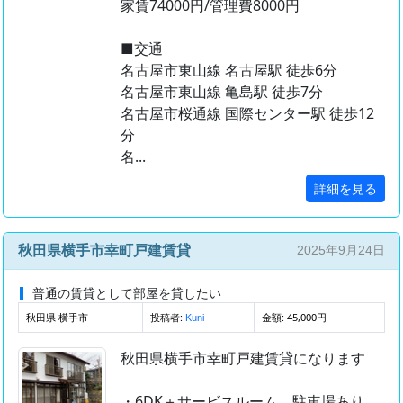
家賃74000円/管理費8000円
■交通
名古屋市東山線 名古屋駅 徒歩6分
名古屋市東山線 亀島駅 徒歩7分
名古屋市桜通線 国際センター駅 徒歩12
分
名...
詳細を見る
秋田県横手市幸町戸建賃貸
2025年9月24日
普通の賃貸として部屋を貸したい
秋田県 横手市
投稿者:
金額: 45,000円
Kuni
秋田県横手市幸町戸建賃貸になります
・6DK＋サービスルーム、駐車場あり