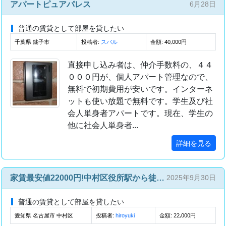
アパートピュアパレス
6月28日
普通の賃貸として部屋を貸したい
千葉県 銚子市
投稿者:
金額: 40,000円
スバル
直接申し込み者は、仲介手数料の、４４
０００円が、個人アパート管理なので、
無料で初期費用が安いです。インターネ
ットも使い放題で無料です。学生及び社
会人単身者アパートです。現在、学生の
他に社会人単身者...
詳細を見る
家賃最安値22000円!中村区役所駅から徒歩4分!
2025年9月30日
普通の賃貸として部屋を貸したい
愛知県 名古屋市 中村区
投稿者:
金額: 22,000円
hiroyuki