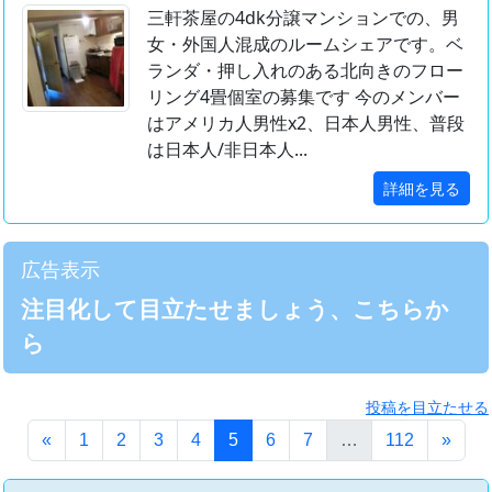
三軒茶屋の4dk分譲マンションでの、男
女・外国人混成のルームシェアです。ベ
ランダ・押し入れのある北向きのフロー
リング4畳個室の募集です 今のメンバー
はアメリカ人男性x2、日本人男性、普段
は日本人/非日本人...
詳細を見る
広告表示
注目化して目立たせましょう、こちらか
ら
投稿を目立たせる
(このページ)
«
1
2
3
4
5
6
7
…
112
»