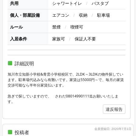
共用
シャワートイレ
/
バスタブ
個人・部屋設備
エアコン
/
収納
/
駐車場
ルール
禁煙
/
喫煙可
入居条件
家族可
/
保証人不要
詳細説明
旭川市立知新小学校&青雲小学校校区で、2LDK～3LDKの物件探してい
ます。駐車場代込みなら有難いです。家賃は55000円～で、毎月の家賃
交渉可能なら半年分家賃払います。
急ぎで探していますので、 さわだ08014990111迄お願いいたしま
す。
違反報告
会員登録日: 2020年7月1日
投稿者