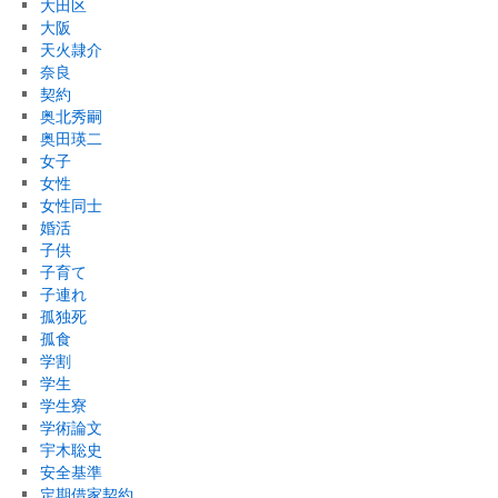
大田区
大阪
天火隷介
奈良
契約
奥北秀嗣
奥田瑛二
女子
女性
女性同士
婚活
子供
子育て
子連れ
孤独死
孤食
学割
学生
学生寮
学術論文
宇木聡史
安全基準
定期借家契約