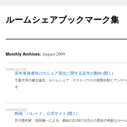
Skip
to
ルームシェアブックマーク集
content
August 2009
Monthly Archives:
2009年8月16日
若年単身者向けのシェア居住に関する近年の動向
開く
(
)
千葉大学の修士論文。ルームシェア・ゲストハウスの形態分類とアンケー
す
2009年8月10日
映画「パレード」公式サイト
開く
(
)
芥川賞作家・吉田修一による、都会の2LDKでの5人の男女の奇妙なルー