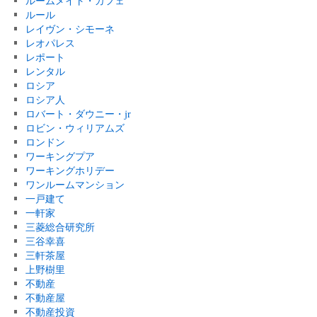
ルームメイト・カフェ
ルール
レイヴン・シモーネ
レオパレス
レポート
レンタル
ロシア
ロシア人
ロバート・ダウニー・jr
ロビン・ウィリアムズ
ロンドン
ワーキングプア
ワーキングホリデー
ワンルームマンション
一戸建て
一軒家
三菱総合研究所
三谷幸喜
三軒茶屋
上野樹里
不動産
不動産屋
不動産投資