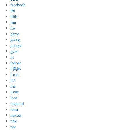
facebook
fbi
filth
fnn
fox
game
going
google
gyao
in
iphone
it業界
j-cast
l25
liar
livlis
loot
megumi
nana
nawate
nhk
not