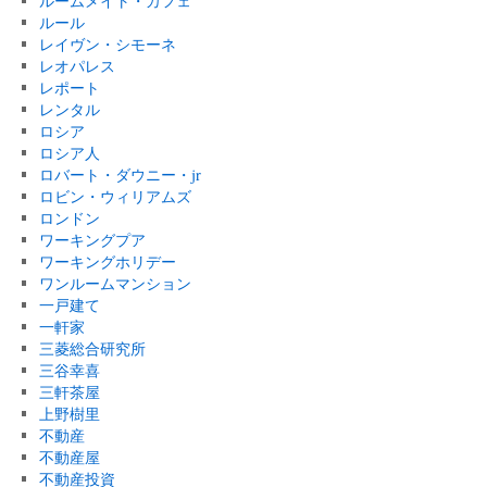
ルームメイト・カフェ
ルール
レイヴン・シモーネ
レオパレス
レポート
レンタル
ロシア
ロシア人
ロバート・ダウニー・jr
ロビン・ウィリアムズ
ロンドン
ワーキングプア
ワーキングホリデー
ワンルームマンション
一戸建て
一軒家
三菱総合研究所
三谷幸喜
三軒茶屋
上野樹里
不動産
不動産屋
不動産投資