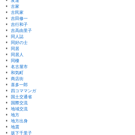
友達
古家
古民家
吉田修一
吉行和子
吉高由里子
同人誌
同好の士
同居
同居人
同棲
名古屋市
和気町
商店街
喜多一郎
四コママンガ
国土交通省
国際交流
地域交流
地方
地方出身
地震
坂下千里子