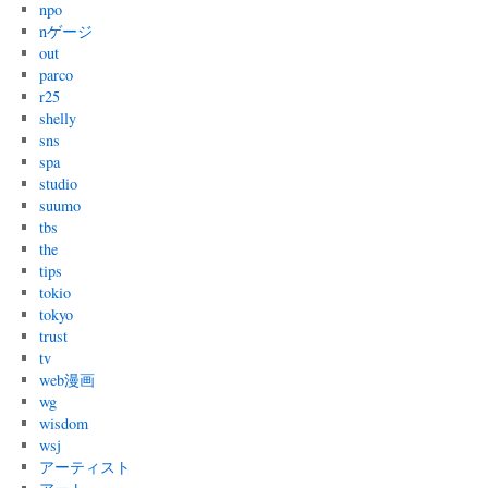
npo
nゲージ
out
parco
r25
shelly
sns
spa
studio
suumo
tbs
the
tips
tokio
tokyo
trust
tv
web漫画
wg
wisdom
wsj
アーティスト