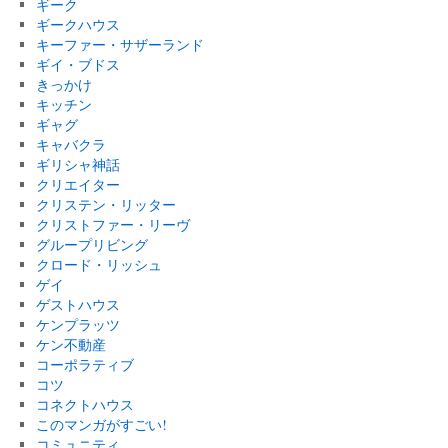
ギーク
ギークハウス
キーファー・サザーランド
ギイ・ブドス
きっかけ
キッチン
ギャグ
キャバクラ
ギリシャ神話
クリエイター
クリステン・リッター
クリストファー・リーヴ
グループリビング
クロード・リッシュ
ゲイ
ゲストハウス
ケンプラッツ
ケン不動産
コーポラティブ
コツ
コネクトハウス
このマンガがすごい!
コミュニティ