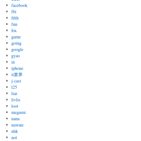
facebook
fbi
filth
fnn
fox
game
going
google
gyao
in
iphone
it業界
j-cast
l25
liar
livlis
loot
megumi
nana
nawate
nhk
not