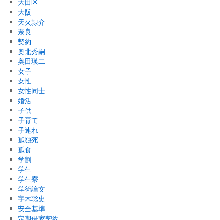
大田区
大阪
天火隷介
奈良
契約
奥北秀嗣
奥田瑛二
女子
女性
女性同士
婚活
子供
子育て
子連れ
孤独死
孤食
学割
学生
学生寮
学術論文
宇木聡史
安全基準
定期借家契約