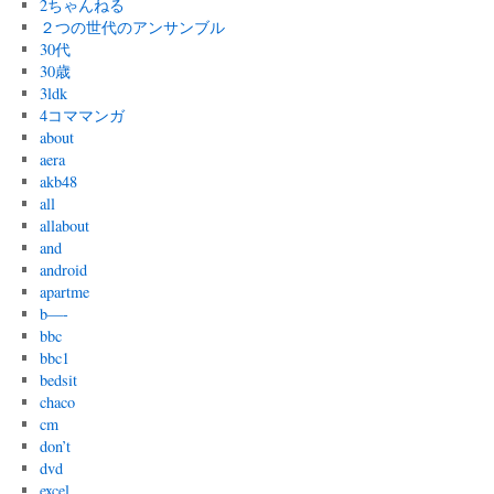
2ちゃんねる
２つの世代のアンサンブル
30代
30歳
3ldk
4コママンガ
about
aera
akb48
all
allabout
and
android
apartme
b—-
bbc
bbc1
bedsit
chaco
cm
don’t
dvd
excel