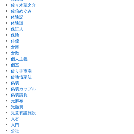
佐々木蔵之介
佐伯めぐみ
体験記
体験談
保証人
保険
俳優
倉庫
倉敷
個人主義
個室
借り手市場
借地借家法
偽装
偽装カップル
偽装請負
元麻布
光熱費
児童養護施設
入谷
入門
公社