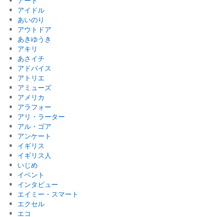
アート
アイドル
あいのり
アウトドア
あきゆうき
アキリ
あさイチ
アドバイス
アトリエ
アミューズ
アメリカ
アラフォー
アリ・ラーター
アル・ゴア
アンケート
イギリス
イギリス人
いじめ
イベント
インタビュー
エイミー・スマート
エクセル
エコ