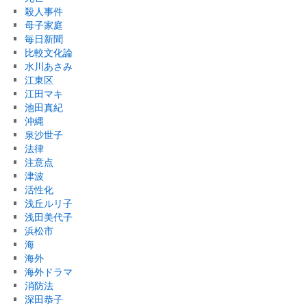
殺人事件
母子家庭
毎日新聞
比較文化論
水川あさみ
江東区
江田マキ
池田真紀
沖縄
泉沙世子
法律
注意点
津波
活性化
浅丘ルリ子
浅田美代子
浜松市
海
海外
海外ドラマ
消防法
深田恭子