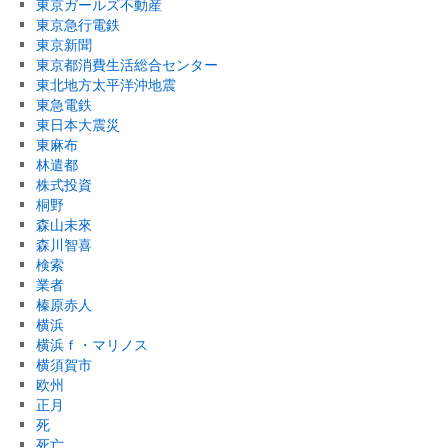
東京ガールズ不動産
東京急行電鉄
東京新聞
東京都消費生活総合センター
東北地方太平洋沖地震
東急電鉄
東日本大震災
東麻布
林遣都
株式投資
桐野
森山未來
森川智喜
検索
業者
榛原赤人
横浜
横浜ｆ・マリノス
横須賀市
欧州
正月
死
死亡