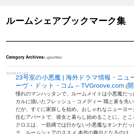
Skip
to
ルームシェアブックマーク集
content
apartme
Category Archives:
2012年4月12日
23号室の小悪魔 | 海外ドラマ情報・ニュ
ーヴ・ドット・コム – TVGroove.com
開
(
憧れのマンハッタンで、ルームメイトは小悪魔だった
カルに描いたフレッシュ・コメディー 職と家を失
だが、すぐに家探しを始め、おしゃれなニューヨー
住むアパートで、彼女と暮らし始めることに。とこ
クロエは、一筋縄では行かない小悪魔なオンナだっ
ク、ルームシェアのススメ 本作の舞台となるのは