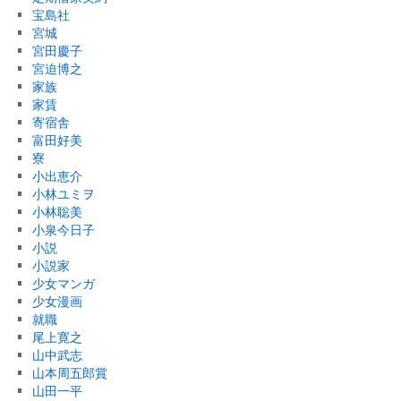
宝島社
宮城
宮田慶子
宮迫博之
家族
家賃
寄宿舎
富田好美
寮
小出恵介
小林ユミヲ
小林聡美
小泉今日子
小説
小説家
少女マンガ
少女漫画
就職
尾上寛之
山中武志
山本周五郎賞
山田一平