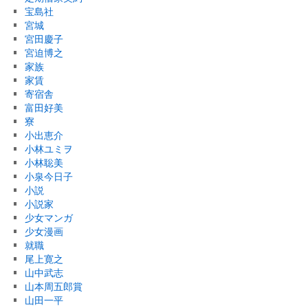
宝島社
宮城
宮田慶子
宮迫博之
家族
家賃
寄宿舎
富田好美
寮
小出恵介
小林ユミヲ
小林聡美
小泉今日子
小説
小説家
少女マンガ
少女漫画
就職
尾上寛之
山中武志
山本周五郎賞
山田一平