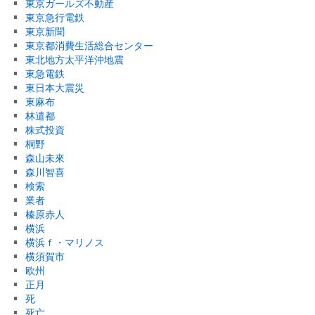
東京ガールズ不動産
東京急行電鉄
東京新聞
東京都消費生活総合センター
東北地方太平洋沖地震
東急電鉄
東日本大震災
東麻布
林遣都
株式投資
桐野
森山未來
森川智喜
検索
業者
榛原赤人
横浜
横浜ｆ・マリノス
横須賀市
欧州
正月
死
死亡