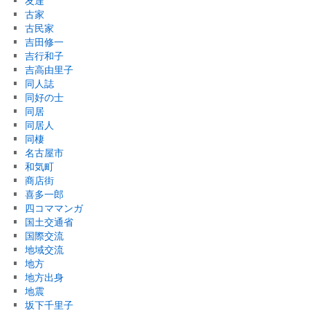
友達
古家
古民家
吉田修一
吉行和子
吉高由里子
同人誌
同好の士
同居
同居人
同棲
名古屋市
和気町
商店街
喜多一郎
四コママンガ
国土交通省
国際交流
地域交流
地方
地方出身
地震
坂下千里子