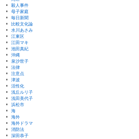
殺人事件
母子家庭
毎日新聞
比較文化論
水川あさみ
江東区
江田マキ
池田真紀
沖縄
泉沙世子
法律
注意点
津波
活性化
浅丘ルリ子
浅田美代子
浜松市
海
海外
海外ドラマ
消防法
深田恭子