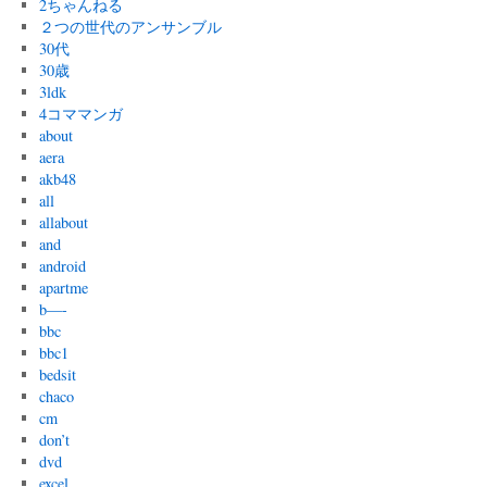
2ちゃんねる
２つの世代のアンサンブル
30代
30歳
3ldk
4コママンガ
about
aera
akb48
all
allabout
and
android
apartme
b—-
bbc
bbc1
bedsit
chaco
cm
don’t
dvd
excel