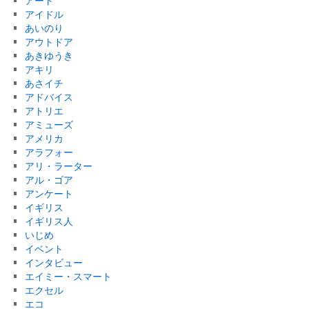
アート
アイドル
あいのり
アウトドア
あきゆうき
アキリ
あさイチ
アドバイス
アトリエ
アミューズ
アメリカ
アラフォー
アリ・ラーター
アル・ゴア
アンケート
イギリス
イギリス人
いじめ
イベント
インタビュー
エイミー・スマート
エクセル
エコ