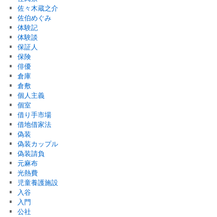
佐々木蔵之介
佐伯めぐみ
体験記
体験談
保証人
保険
俳優
倉庫
倉敷
個人主義
個室
借り手市場
借地借家法
偽装
偽装カップル
偽装請負
元麻布
光熱費
児童養護施設
入谷
入門
公社