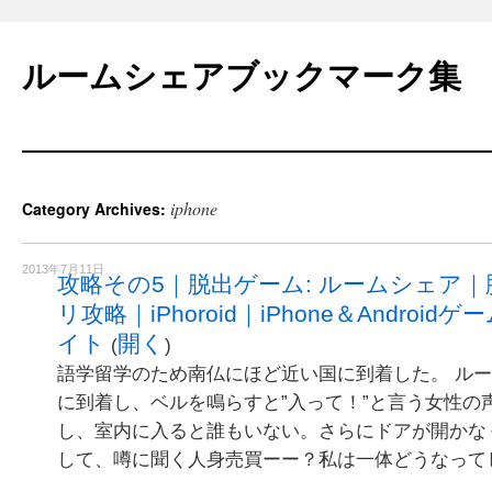
Skip
to
ルームシェアブックマーク集
content
iphone
Category Archives:
2013年7月11日
攻略その5｜脱出ゲーム: ルームシェア
リ攻略｜iPhoroid｜iPhone＆Andro
イト
開く
(
)
語学留学のため南仏にほど近い国に到着した。 ル
に到着し、ベルを鳴らすと”入って！”と言う女性の
し、室内に入ると誰もいない。さらにドアが開かな
して、噂に聞く人身売買ーー？私は一体どうなって