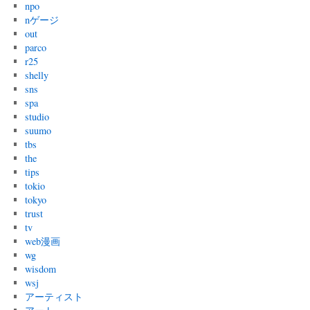
npo
nゲージ
out
parco
r25
shelly
sns
spa
studio
suumo
tbs
the
tips
tokio
tokyo
trust
tv
web漫画
wg
wisdom
wsj
アーティスト