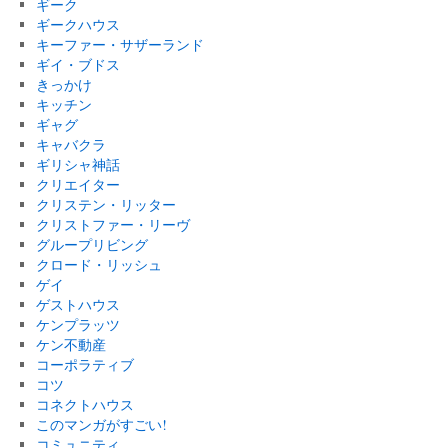
ギーク
ギークハウス
キーファー・サザーランド
ギイ・ブドス
きっかけ
キッチン
ギャグ
キャバクラ
ギリシャ神話
クリエイター
クリステン・リッター
クリストファー・リーヴ
グループリビング
クロード・リッシュ
ゲイ
ゲストハウス
ケンプラッツ
ケン不動産
コーポラティブ
コツ
コネクトハウス
このマンガがすごい!
コミュニティ