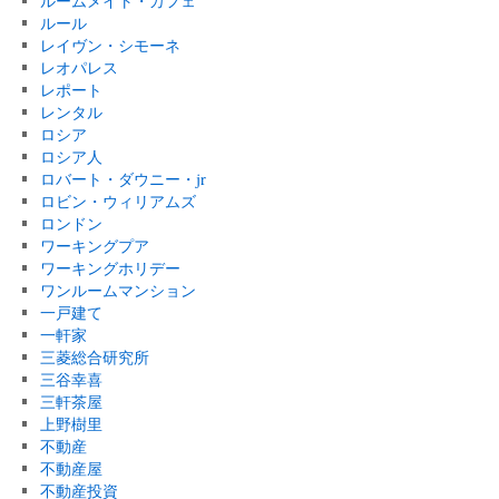
ルームメイト・カフェ
ルール
レイヴン・シモーネ
レオパレス
レポート
レンタル
ロシア
ロシア人
ロバート・ダウニー・jr
ロビン・ウィリアムズ
ロンドン
ワーキングプア
ワーキングホリデー
ワンルームマンション
一戸建て
一軒家
三菱総合研究所
三谷幸喜
三軒茶屋
上野樹里
不動産
不動産屋
不動産投資