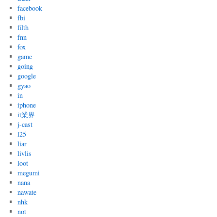
facebook
fbi
filth
fnn
fox
game
going
google
gyao
in
iphone
it業界
j-cast
l25
liar
livlis
loot
megumi
nana
nawate
nhk
not