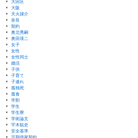
大田区
大阪
天火隷介
奈良
契約
奥北秀嗣
奥田瑛二
女子
女性
女性同士
婚活
子供
子育て
子連れ
孤独死
孤食
学割
学生
学生寮
学術論文
宇木聡史
安全基準
定期借家契約