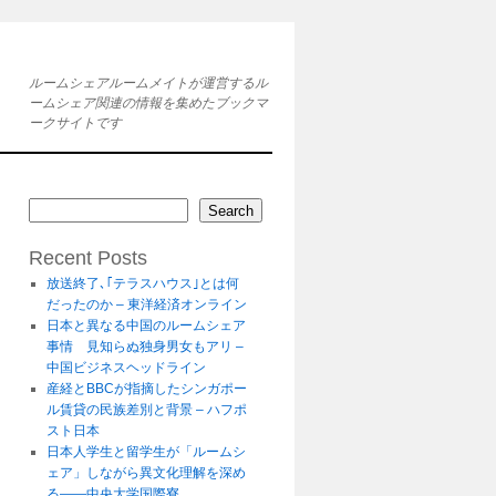
ルームシェアルームメイトが運営するル
ームシェア関連の情報を集めたブックマ
ークサイトです
Search
Recent Posts
放送終了､｢テラスハウス｣とは何
だったのか – 東洋経済オンライン
日本と異なる中国のルームシェア
事情 見知らぬ独身男女もアリ –
中国ビジネスヘッドライン
産経とBBCが指摘したシンガポー
ル賃貸の民族差別と背景 – ハフポ
スト日本
日本人学生と留学生が「ルームシ
ェア」しながら異文化理解を深め
る――中央大学国際寮