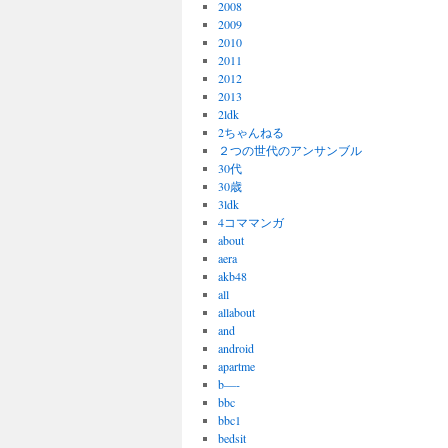
2008
2009
2010
2011
2012
2013
2ldk
2ちゃんねる
２つの世代のアンサンブル
30代
30歳
3ldk
4コママンガ
about
aera
akb48
all
allabout
and
android
apartme
b—-
bbc
bbc1
bedsit