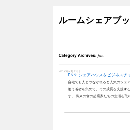
Skip
to
ルームシェアブ
content
fnn
Category Archives:
2012年7月12日
FNN: シェアハウスをビジネス
自宅でも人とつながれると人気のシェ
追う若者を集めて、その成長を支援す
す。 将来の食の起業家たちの生活を取