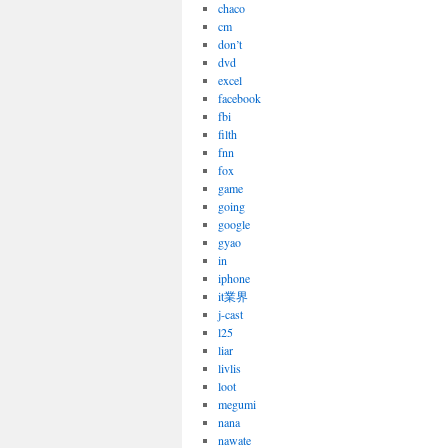
chaco
cm
don’t
dvd
excel
facebook
fbi
filth
fnn
fox
game
going
google
gyao
in
iphone
it業界
j-cast
l25
liar
livlis
loot
megumi
nana
nawate