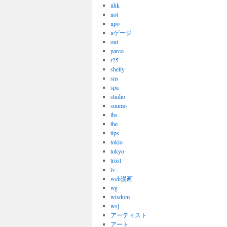
nhk
not
npo
nゲージ
out
parco
r25
shelly
sns
spa
studio
suumo
tbs
the
tips
tokio
tokyo
trust
tv
web漫画
wg
wisdom
wsj
アーティスト
アート