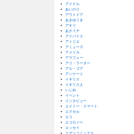
アイドル
あいのり
アウトドア
あきゆうき
アキリ
あさイチ
アドバイス
アトリエ
アミューズ
アメリカ
アラフォー
アリ・ラーター
アル・ゴア
アンケート
イギリス
イギリス人
いじめ
イベント
インタビュー
エイミー・スマート
エクセル
エコ
エコロジー
エッセイ
エデンコミックス