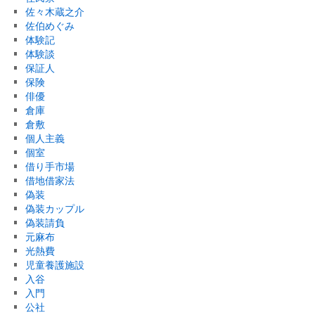
佐々木蔵之介
佐伯めぐみ
体験記
体験談
保証人
保険
俳優
倉庫
倉敷
個人主義
個室
借り手市場
借地借家法
偽装
偽装カップル
偽装請負
元麻布
光熱費
児童養護施設
入谷
入門
公社