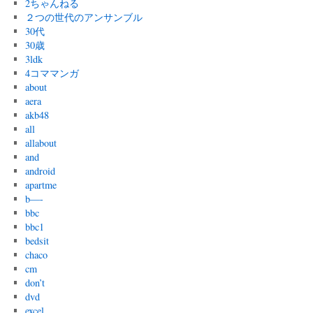
2ちゃんねる
２つの世代のアンサンブル
30代
30歳
3ldk
4コママンガ
about
aera
akb48
all
allabout
and
android
apartme
b—-
bbc
bbc1
bedsit
chaco
cm
don’t
dvd
excel