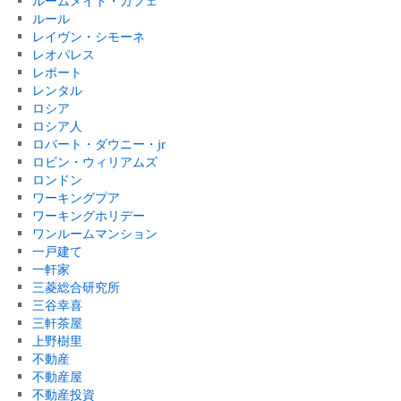
ルームメイト・カフェ
ルール
レイヴン・シモーネ
レオパレス
レポート
レンタル
ロシア
ロシア人
ロバート・ダウニー・jr
ロビン・ウィリアムズ
ロンドン
ワーキングプア
ワーキングホリデー
ワンルームマンション
一戸建て
一軒家
三菱総合研究所
三谷幸喜
三軒茶屋
上野樹里
不動産
不動産屋
不動産投資