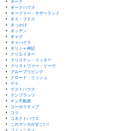
ギーク
ギークハウス
キーファー・サザーランド
ギイ・ブドス
きっかけ
キッチン
ギャグ
キャバクラ
ギリシャ神話
クリエイター
クリステン・リッター
クリストファー・リーヴ
グループリビング
クロード・リッシュ
ゲイ
ゲストハウス
ケンプラッツ
ケン不動産
コーポラティブ
コツ
コネクトハウス
このマンガがすごい!
コミュニティ