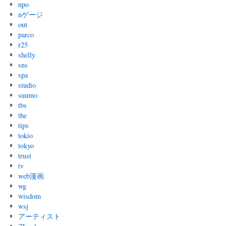
npo
nゲージ
out
parco
r25
shelly
sns
spa
studio
suumo
tbs
the
tips
tokio
tokyo
trust
tv
web漫画
wg
wisdom
wsj
アーティスト