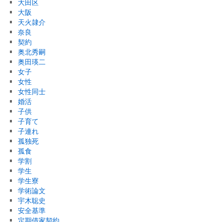
大田区
大阪
天火隷介
奈良
契約
奥北秀嗣
奥田瑛二
女子
女性
女性同士
婚活
子供
子育て
子連れ
孤独死
孤食
学割
学生
学生寮
学術論文
宇木聡史
安全基準
定期借家契約