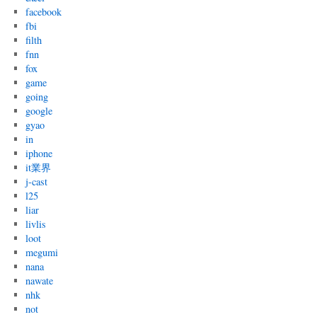
facebook
fbi
filth
fnn
fox
game
going
google
gyao
in
iphone
it業界
j-cast
l25
liar
livlis
loot
megumi
nana
nawate
nhk
not