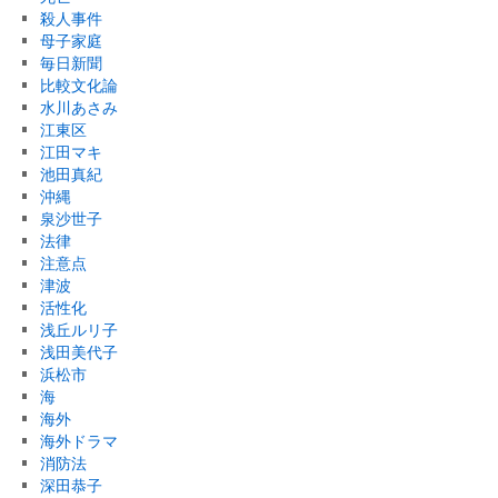
殺人事件
母子家庭
毎日新聞
比較文化論
水川あさみ
江東区
江田マキ
池田真紀
沖縄
泉沙世子
法律
注意点
津波
活性化
浅丘ルリ子
浅田美代子
浜松市
海
海外
海外ドラマ
消防法
深田恭子