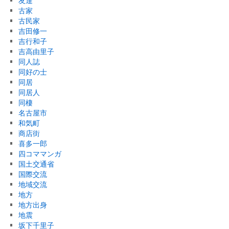
友達
古家
古民家
吉田修一
吉行和子
吉高由里子
同人誌
同好の士
同居
同居人
同棲
名古屋市
和気町
商店街
喜多一郎
四コママンガ
国土交通省
国際交流
地域交流
地方
地方出身
地震
坂下千里子