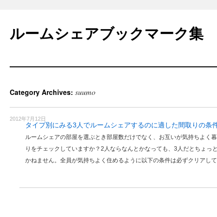
Skip
to
ルームシェアブックマーク集
content
suumo
Category Archives:
2012年7月12日
タイプ別にみる3人でルームシェアするのに適した間取りの条
ルームシェアの部屋を選ぶとき部屋数だけでなく、お互いが気持ちよく暮
りをチェックしていますか？2人ならなんとかなっても、3人だとちょっ
かねません。全員が気持ちよく住めるように以下の条件は必ずクリアして