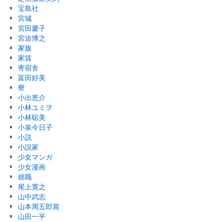
宝島社
宮城
宮田慶子
宮迫博之
家族
家賃
寄宿舎
富田好美
寮
小出恵介
小林ユミヲ
小林聡美
小泉今日子
小説
小説家
少女マンガ
少女漫画
就職
尾上寛之
山中武志
山本周五郎賞
山田一平