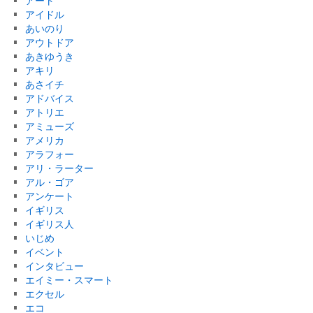
アート
アイドル
あいのり
アウトドア
あきゆうき
アキリ
あさイチ
アドバイス
アトリエ
アミューズ
アメリカ
アラフォー
アリ・ラーター
アル・ゴア
アンケート
イギリス
イギリス人
いじめ
イベント
インタビュー
エイミー・スマート
エクセル
エコ