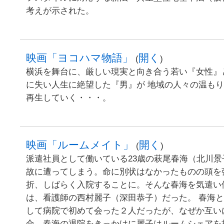
考えが示された。
映画「ヨコハマ物語」
開く
(
)
横浜を舞台に、厳しい現実と向き合う若い『女性』
に失い人生に絶望した『男』が 地域の人々の温も
再生していく・・・。
映画「ルームメイト」
開く
(
)
派遣社員として働いている23歳の萩尾春海（北川
故に遭ってしまう。命に別状はなかったものの頭を
折、しばらく入院することに。そんな春海を気遣い
は、看護師の西村麗子（深田恭子）だった。 春海
して病院で初めて会った２人だったが、なぜか互い
合。春海の退院をきっかけに麗子はルームシェアを