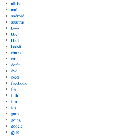
allabout
and
android
apartme
b—-
bbc
bbc1
bedsit
chaco
cm
don’t
dvd
excel
facebook
fbi
filth
fnn
fox
game
going
google
gyao