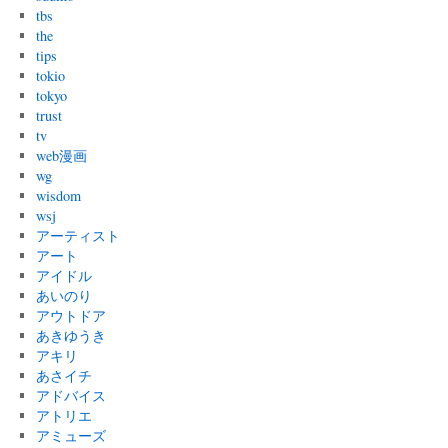
tbs
the
tips
tokio
tokyo
trust
tv
web漫画
wg
wisdom
wsj
アーティスト
アート
アイドル
あいのり
アウトドア
あきゆうき
アキリ
あさイチ
アドバイス
アトリエ
アミューズ