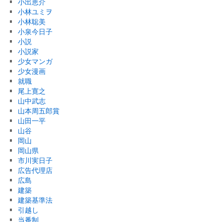
小出恵介
小林ユミヲ
小林聡美
小泉今日子
小説
小説家
少女マンガ
少女漫画
就職
尾上寛之
山中武志
山本周五郎賞
山田一平
山谷
岡山
岡山県
市川実日子
広告代理店
広島
建築
建築基準法
引越し
当番制