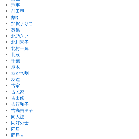
刑事
前田塁
割引
加賀まりこ
募集
北乃きい
北川景子
北村一輝
北欧
千葉
厚木
友だち割
友達
古家
古民家
吉田修一
吉行和子
吉高由里子
同人誌
同好の士
同居
同居人