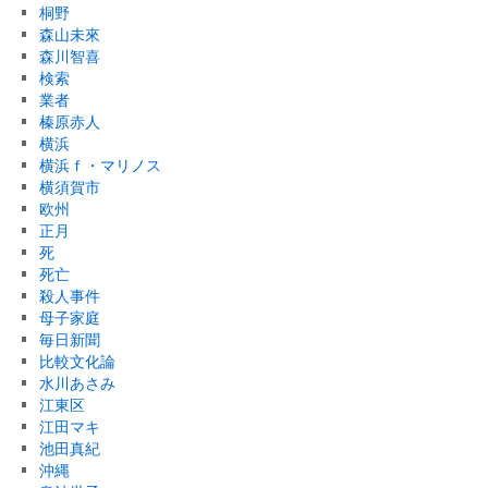
桐野
森山未來
森川智喜
検索
業者
榛原赤人
横浜
横浜ｆ・マリノス
横須賀市
欧州
正月
死
死亡
殺人事件
母子家庭
毎日新聞
比較文化論
水川あさみ
江東区
江田マキ
池田真紀
沖縄