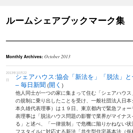
Skip
to
ルームシェアブックマーク集
content
October 2013
Monthly Archives:
2013年10月22
シェアハウス:協会「新法を」「脱法」と
日
– 毎日新聞
開く
(
)
他人同士が一つの家に集まって住む「シェアハウス
の規制に乗り出したことを受け、一般社団法人日本
本久雄代表理事）は１９日、東京都内で緊急フォー
表理事は「脱法ハウス問題の影響で業界がマイナス
る」と述べ、「一律規制」で危機に陥りかねない状
フスタイルに対応する新法「共生型住宅基本法（仮