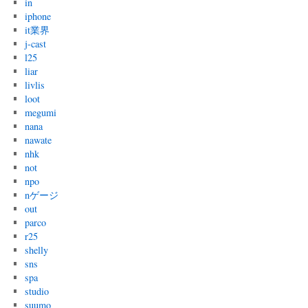
in
iphone
it業界
j-cast
l25
liar
livlis
loot
megumi
nana
nawate
nhk
not
npo
nゲージ
out
parco
r25
shelly
sns
spa
studio
suumo