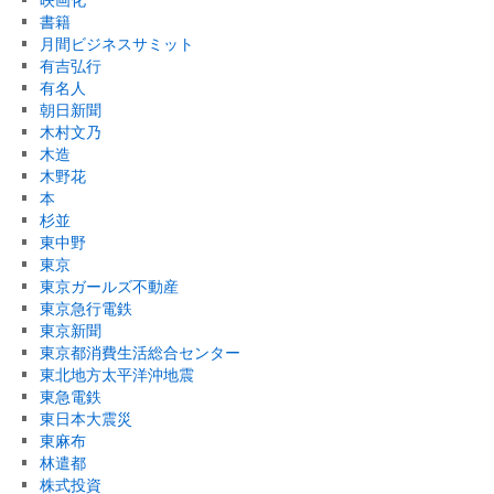
書籍
月間ビジネスサミット
有吉弘行
有名人
朝日新聞
木村文乃
木造
木野花
本
杉並
東中野
東京
東京ガールズ不動産
東京急行電鉄
東京新聞
東京都消費生活総合センター
東北地方太平洋沖地震
東急電鉄
東日本大震災
東麻布
林遣都
株式投資