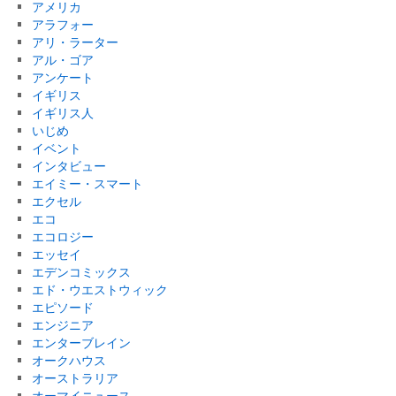
アメリカ
アラフォー
アリ・ラーター
アル・ゴア
アンケート
イギリス
イギリス人
いじめ
イベント
インタビュー
エイミー・スマート
エクセル
エコ
エコロジー
エッセイ
エデンコミックス
エド・ウエストウィック
エピソード
エンジニア
エンターブレイン
オークハウス
オーストラリア
オーマイニュース