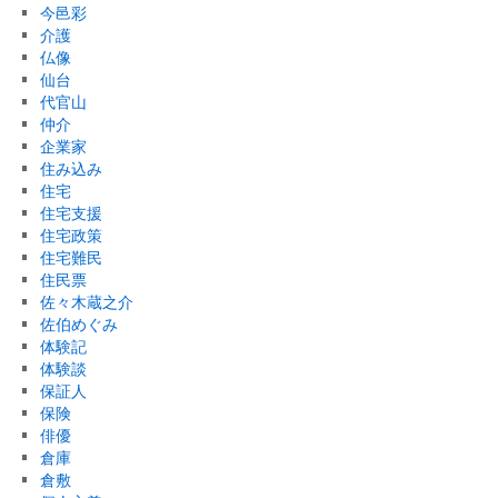
今邑彩
介護
仏像
仙台
代官山
仲介
企業家
住み込み
住宅
住宅支援
住宅政策
住宅難民
住民票
佐々木蔵之介
佐伯めぐみ
体験記
体験談
保証人
保険
俳優
倉庫
倉敷