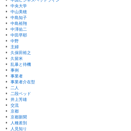
中央大学
中山美穂
中島知子
中島裕翔
中澤佑二
中田早耶
中野
主婦
久保田裕之
久留米
乱暴と待機
事例
事業者
事業者介在型
二人
二段ベッド
井上芳雄
交流
京都
京都新聞
人種差別
人見知り