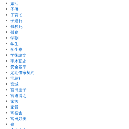
婚活
子供
子育て
子連れ
孤独死
孤食
学割
学生
学生寮
学術論文
宇木聡史
安全基準
定期借家契約
宝島社
宮城
宮田慶子
宮迫博之
家族
家賃
寄宿舎
富田好美
寮