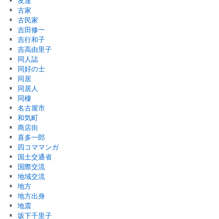
友達
古家
古民家
吉田修一
吉行和子
吉高由里子
同人誌
同好の士
同居
同居人
同棲
名古屋市
和気町
商店街
喜多一郎
四コママンガ
国土交通省
国際交流
地域交流
地方
地方出身
地震
坂下千里子