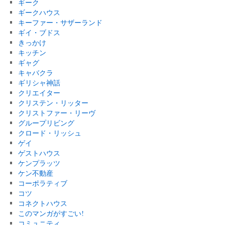
ギーク
ギークハウス
キーファー・サザーランド
ギイ・ブドス
きっかけ
キッチン
ギャグ
キャバクラ
ギリシャ神話
クリエイター
クリステン・リッター
クリストファー・リーヴ
グループリビング
クロード・リッシュ
ゲイ
ゲストハウス
ケンプラッツ
ケン不動産
コーポラティブ
コツ
コネクトハウス
このマンガがすごい!
コミュニティ