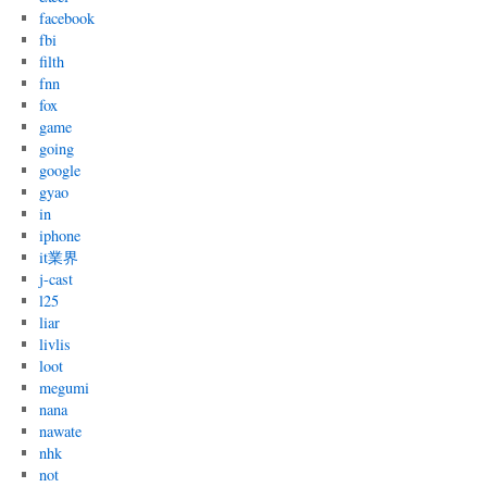
facebook
fbi
filth
fnn
fox
game
going
google
gyao
in
iphone
it業界
j-cast
l25
liar
livlis
loot
megumi
nana
nawate
nhk
not