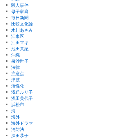
殺人事件
母子家庭
毎日新聞
比較文化論
水川あさみ
江東区
江田マキ
池田真紀
沖縄
泉沙世子
法律
注意点
津波
活性化
浅丘ルリ子
浅田美代子
浜松市
海
海外
海外ドラマ
消防法
深田恭子