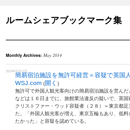
Skip
to
ルームシェアブックマーク集
content
May 2014
Monthly Archives:
2014年5月17日
簡易宿泊施設を無許可経営＝容疑で英国人
WSJ.com
開く
(
)
無許可で外国人観光客向けの簡易宿泊施設を営んだ
などは１６日までに、旅館業法違反の疑いで、英国
クリストファー・ウッド容疑者（２８）＝東京都足
た。「外国人観光客が増え、東京五輪もあり、低料
たかった」と容疑を認めている。