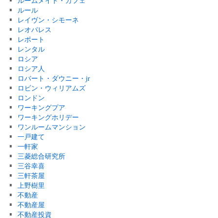
ルームメイト・カフェ
ルール
レイヴン・シモーネ
レオパレス
レポート
レンタル
ロシア
ロシア人
ロバート・ダウニー・jr
ロビン・ウィリアムズ
ロンドン
ワーキングプア
ワーキングホリデー
ワンルームマンション
一戸建て
一軒家
三菱総合研究所
三谷幸喜
三軒茶屋
上野樹里
不動産
不動産屋
不動産投資