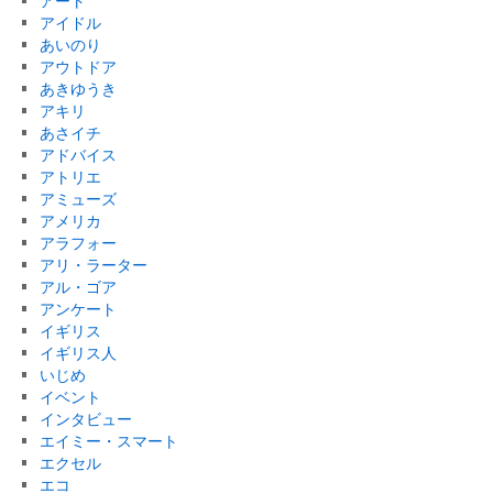
アート
アイドル
あいのり
アウトドア
あきゆうき
アキリ
あさイチ
アドバイス
アトリエ
アミューズ
アメリカ
アラフォー
アリ・ラーター
アル・ゴア
アンケート
イギリス
イギリス人
いじめ
イベント
インタビュー
エイミー・スマート
エクセル
エコ