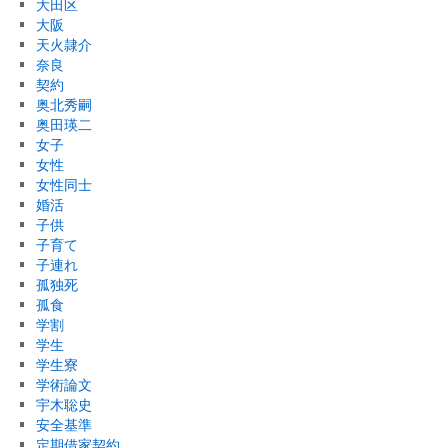
大田区
大阪
天火隷介
奈良
契約
奥北秀嗣
奥田瑛二
女子
女性
女性同士
婚活
子供
子育て
子連れ
孤独死
孤食
学割
学生
学生寮
学術論文
宇木聡史
安全基準
定期借家契約