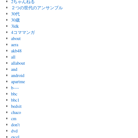
2ちゃんねる
２つの世代のアンサンブル
30代
30歳
3ldk
4コママンガ
about
aera
akb48
all
allabout
and
android
apartme
b—-
bbc
bbc1
bedsit
chaco
cm
don’t
dvd
excel