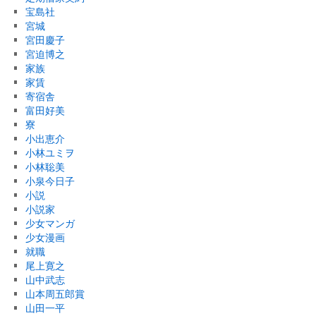
宝島社
宮城
宮田慶子
宮迫博之
家族
家賃
寄宿舎
富田好美
寮
小出恵介
小林ユミヲ
小林聡美
小泉今日子
小説
小説家
少女マンガ
少女漫画
就職
尾上寛之
山中武志
山本周五郎賞
山田一平