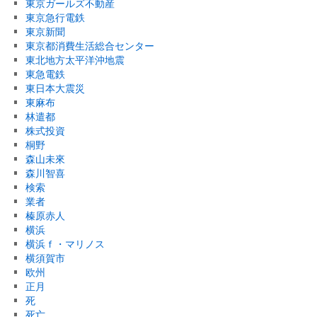
東京ガールズ不動産
東京急行電鉄
東京新聞
東京都消費生活総合センター
東北地方太平洋沖地震
東急電鉄
東日本大震災
東麻布
林遣都
株式投資
桐野
森山未來
森川智喜
検索
業者
榛原赤人
横浜
横浜ｆ・マリノス
横須賀市
欧州
正月
死
死亡