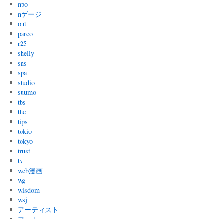
npo
nゲージ
out
parco
r25
shelly
sns
spa
studio
suumo
tbs
the
tips
tokio
tokyo
trust
tv
web漫画
wg
wisdom
wsj
アーティスト