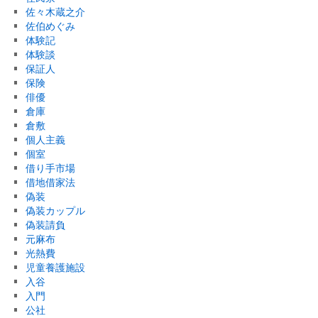
佐々木蔵之介
佐伯めぐみ
体験記
体験談
保証人
保険
俳優
倉庫
倉敷
個人主義
個室
借り手市場
借地借家法
偽装
偽装カップル
偽装請負
元麻布
光熱費
児童養護施設
入谷
入門
公社