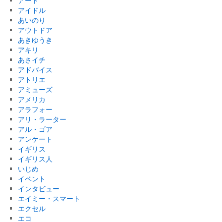
アート
アイドル
あいのり
アウトドア
あきゆうき
アキリ
あさイチ
アドバイス
アトリエ
アミューズ
アメリカ
アラフォー
アリ・ラーター
アル・ゴア
アンケート
イギリス
イギリス人
いじめ
イベント
インタビュー
エイミー・スマート
エクセル
エコ