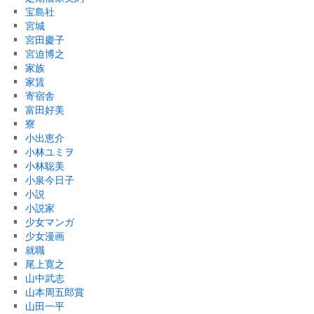
宝島社
宮城
宮田慶子
宮迫博之
家族
家賃
寄宿舎
富田好美
寮
小出恵介
小林ユミヲ
小林聡美
小泉今日子
小説
小説家
少女マンガ
少女漫画
就職
尾上寛之
山中武志
山本周五郎賞
山田一平