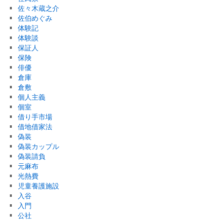
佐々木蔵之介
佐伯めぐみ
体験記
体験談
保証人
保険
俳優
倉庫
倉敷
個人主義
個室
借り手市場
借地借家法
偽装
偽装カップル
偽装請負
元麻布
光熱費
児童養護施設
入谷
入門
公社