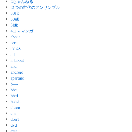
2ちゃんねる
２つの世代のアンサンブル
30代
30歳
3ldk
4コママンガ
about
aera
akb48
all
allabout
and
android
apartme
b—-
bbc
bbc1
bedsit
chaco
cm
don’t
dvd
excel