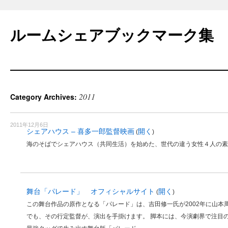
Skip
to
ルームシェアブックマーク集
content
2011
Category Archives:
2011年12月6日
シェアハウス – 喜多一郎監督映画
開く
(
)
海のそばでシェアハウス（共同生活）を始めた、世代の違う女性４人の素
舞台「パレード」 オフィシャルサイト
開く
(
)
この舞台作品の原作となる「パレード」は、吉田修一氏が2002年に山本
でも、その行定監督が、演出を手掛けます。 脚本には、今演劇界で注目の