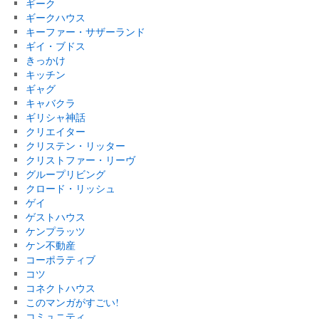
ギーク
ギークハウス
キーファー・サザーランド
ギイ・ブドス
きっかけ
キッチン
ギャグ
キャバクラ
ギリシャ神話
クリエイター
クリステン・リッター
クリストファー・リーヴ
グループリビング
クロード・リッシュ
ゲイ
ゲストハウス
ケンプラッツ
ケン不動産
コーポラティブ
コツ
コネクトハウス
このマンガがすごい!
コミュニティ