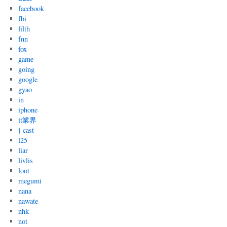
facebook
fbi
filth
fnn
fox
game
going
google
gyao
in
iphone
it業界
j-cast
l25
liar
livlis
loot
megumi
nana
nawate
nhk
not