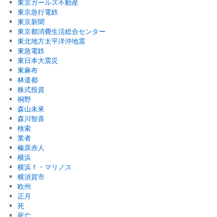
東京ガールズ不動産
東京急行電鉄
東京新聞
東京都消費生活総合センター
東北地方太平洋沖地震
東急電鉄
東日本大震災
東麻布
林遣都
株式投資
桐野
森山未來
森川智喜
検索
業者
榛原赤人
横浜
横浜ｆ・マリノス
横須賀市
欧州
正月
死
死亡