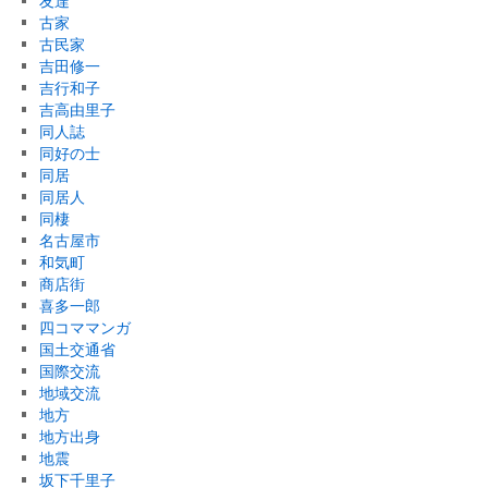
友達
古家
古民家
吉田修一
吉行和子
吉高由里子
同人誌
同好の士
同居
同居人
同棲
名古屋市
和気町
商店街
喜多一郎
四コママンガ
国土交通省
国際交流
地域交流
地方
地方出身
地震
坂下千里子