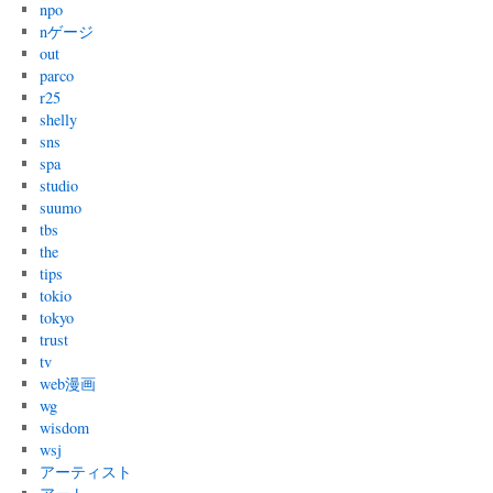
npo
nゲージ
out
parco
r25
shelly
sns
spa
studio
suumo
tbs
the
tips
tokio
tokyo
trust
tv
web漫画
wg
wisdom
wsj
アーティスト