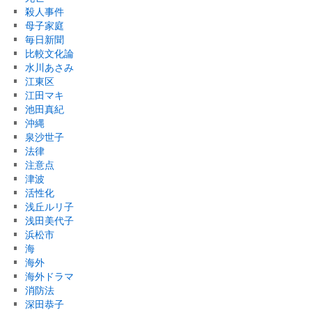
殺人事件
母子家庭
毎日新聞
比較文化論
水川あさみ
江東区
江田マキ
池田真紀
沖縄
泉沙世子
法律
注意点
津波
活性化
浅丘ルリ子
浅田美代子
浜松市
海
海外
海外ドラマ
消防法
深田恭子