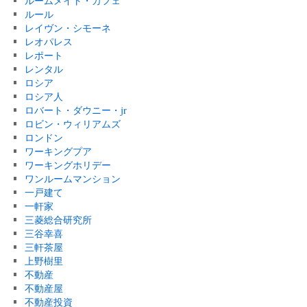
ルームメイト・カフェ
ルール
レイヴン・シモーネ
レオパレス
レポート
レンタル
ロシア
ロシア人
ロバート・ダウニー・jr
ロビン・ウィリアムズ
ロンドン
ワーキングプア
ワーキングホリデー
ワンルームマンション
一戸建て
一軒家
三菱総合研究所
三谷幸喜
三軒茶屋
上野樹里
不動産
不動産屋
不動産投資