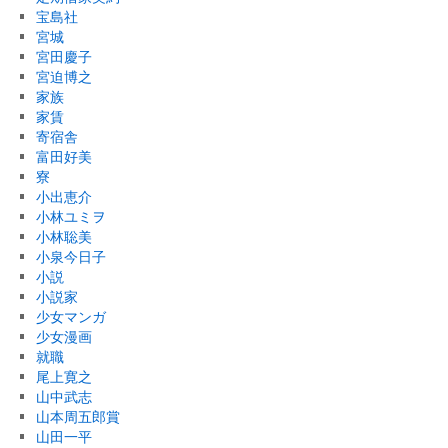
宝島社
宮城
宮田慶子
宮迫博之
家族
家賃
寄宿舎
富田好美
寮
小出恵介
小林ユミヲ
小林聡美
小泉今日子
小説
小説家
少女マンガ
少女漫画
就職
尾上寛之
山中武志
山本周五郎賞
山田一平