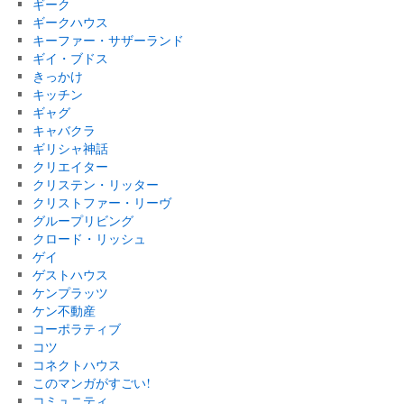
ギーク
ギークハウス
キーファー・サザーランド
ギイ・ブドス
きっかけ
キッチン
ギャグ
キャバクラ
ギリシャ神話
クリエイター
クリステン・リッター
クリストファー・リーヴ
グループリビング
クロード・リッシュ
ゲイ
ゲストハウス
ケンプラッツ
ケン不動産
コーポラティブ
コツ
コネクトハウス
このマンガがすごい!
コミュニティ