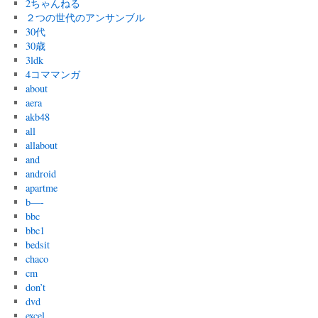
2ちゃんねる
２つの世代のアンサンブル
30代
30歳
3ldk
4コママンガ
about
aera
akb48
all
allabout
and
android
apartme
b—-
bbc
bbc1
bedsit
chaco
cm
don’t
dvd
excel