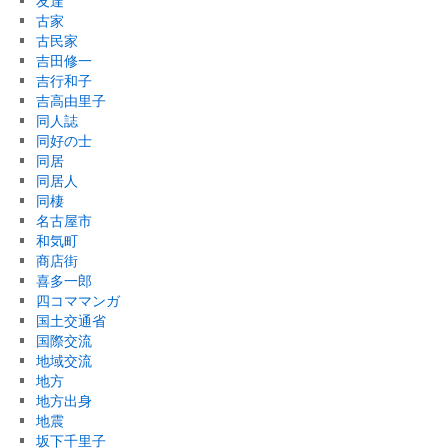
友達
古家
古民家
吉田修一
吉行和子
吉高由里子
同人誌
同好の士
同居
同居人
同棲
名古屋市
和気町
商店街
喜多一郎
四コママンガ
国土交通省
国際交流
地域交流
地方
地方出身
地震
坂下千里子