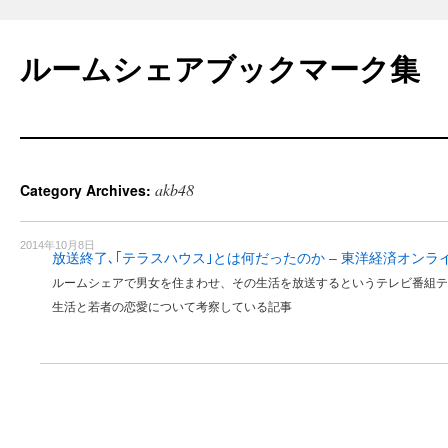
Skip
to
ルームシェアブックマーク集
content
akb48
Category Archives:
2014年10月8日
放送終了､｢テラスハウス｣とは何だったのか – 東洋経済オンラ
ルームシェアで男女を住まわせ、その生活を放送するというテレビ番組テ
生活と若者の恋愛について考察している記事