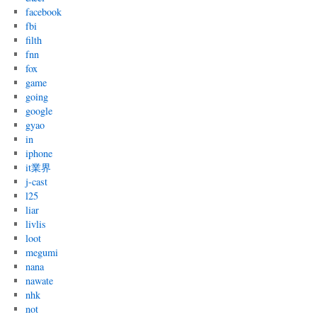
facebook
fbi
filth
fnn
fox
game
going
google
gyao
in
iphone
it業界
j-cast
l25
liar
livlis
loot
megumi
nana
nawate
nhk
not