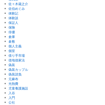
佐々木蔵之介
佐伯めぐみ
体験記
体験談
保証人
保険
俳優
倉庫
倉敷
個人主義
個室
借り手市場
借地借家法
偽装
偽装カップル
偽装請負
元麻布
光熱費
児童養護施設
入谷
入門
公社