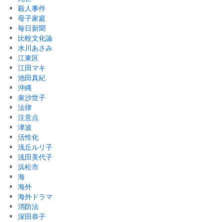
殺人事件
母子家庭
毎日新聞
比較文化論
水川あさみ
江東区
江田マキ
池田真紀
沖縄
泉沙世子
法律
注意点
津波
活性化
浅丘ルリ子
浅田美代子
浜松市
海
海外
海外ドラマ
消防法
深田恭子