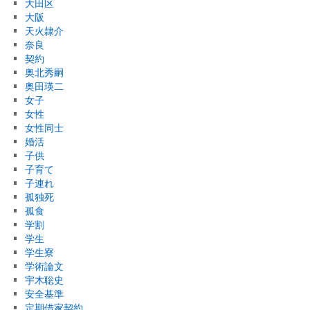
大田区
大阪
天火隷介
奈良
契約
奥北秀嗣
奥田瑛二
女子
女性
女性同士
婚活
子供
子育て
子連れ
孤独死
孤食
学割
学生
学生寮
学術論文
宇木聡史
安全基準
定期借家契約