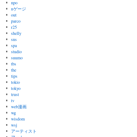
npo
nゲージ
out
parco
r25
shelly
sns
spa
studio
suumo
tbs
the
tips
tokio
tokyo
trust
tv
web漫画
wg
wisdom
wsj
アーティスト