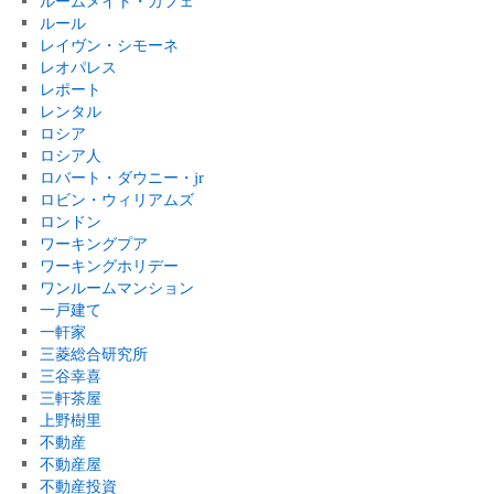
ルームメイト・カフェ
ルール
レイヴン・シモーネ
レオパレス
レポート
レンタル
ロシア
ロシア人
ロバート・ダウニー・jr
ロビン・ウィリアムズ
ロンドン
ワーキングプア
ワーキングホリデー
ワンルームマンション
一戸建て
一軒家
三菱総合研究所
三谷幸喜
三軒茶屋
上野樹里
不動産
不動産屋
不動産投資