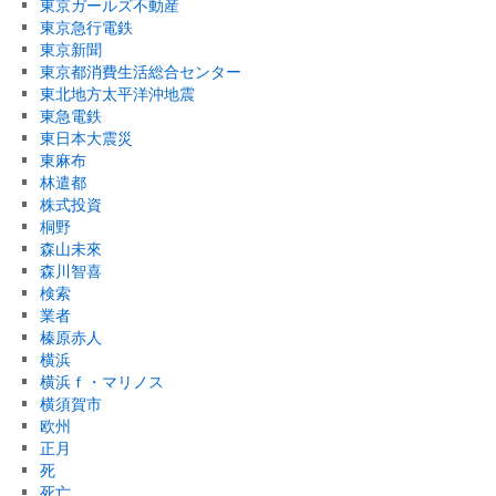
東京ガールズ不動産
東京急行電鉄
東京新聞
東京都消費生活総合センター
東北地方太平洋沖地震
東急電鉄
東日本大震災
東麻布
林遣都
株式投資
桐野
森山未來
森川智喜
検索
業者
榛原赤人
横浜
横浜ｆ・マリノス
横須賀市
欧州
正月
死
死亡