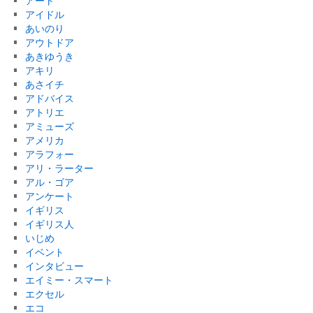
アート
アイドル
あいのり
アウトドア
あきゆうき
アキリ
あさイチ
アドバイス
アトリエ
アミューズ
アメリカ
アラフォー
アリ・ラーター
アル・ゴア
アンケート
イギリス
イギリス人
いじめ
イベント
インタビュー
エイミー・スマート
エクセル
エコ