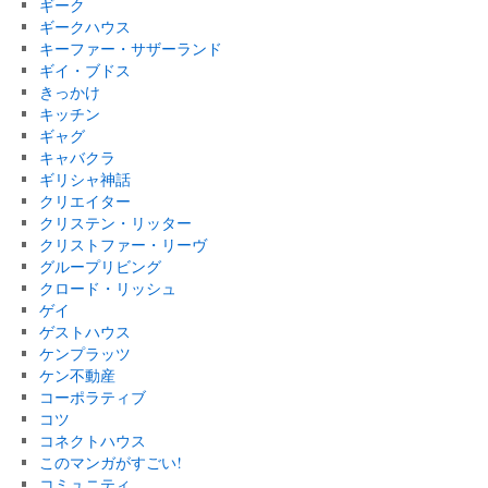
ギーク
ギークハウス
キーファー・サザーランド
ギイ・ブドス
きっかけ
キッチン
ギャグ
キャバクラ
ギリシャ神話
クリエイター
クリステン・リッター
クリストファー・リーヴ
グループリビング
クロード・リッシュ
ゲイ
ゲストハウス
ケンプラッツ
ケン不動産
コーポラティブ
コツ
コネクトハウス
このマンガがすごい!
コミュニティ