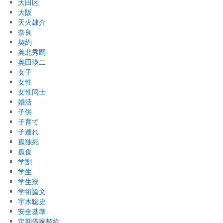
大田区
大阪
天火隷介
奈良
契約
奥北秀嗣
奥田瑛二
女子
女性
女性同士
婚活
子供
子育て
子連れ
孤独死
孤食
学割
学生
学生寮
学術論文
宇木聡史
安全基準
定期借家契約