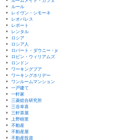
ルームメイト・カフェ
ルール
レイヴン・シモーネ
レオパレス
レポート
レンタル
ロシア
ロシア人
ロバート・ダウニー・jr
ロビン・ウィリアムズ
ロンドン
ワーキングプア
ワーキングホリデー
ワンルームマンション
一戸建て
一軒家
三菱総合研究所
三谷幸喜
三軒茶屋
上野樹里
不動産
不動産屋
不動産投資