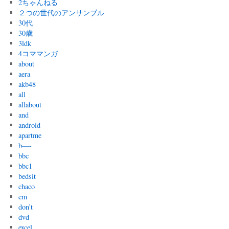
2ちゃんねる
２つの世代のアンサンブル
30代
30歳
3ldk
4コママンガ
about
aera
akb48
all
allabout
and
android
apartme
b—-
bbc
bbc1
bedsit
chaco
cm
don’t
dvd
excel