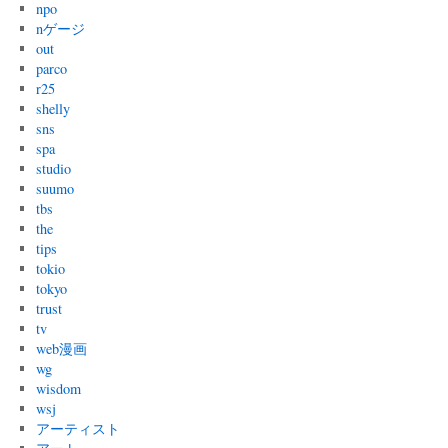
npo
nゲージ
out
parco
r25
shelly
sns
spa
studio
suumo
tbs
the
tips
tokio
tokyo
trust
tv
web漫画
wg
wisdom
wsj
アーティスト