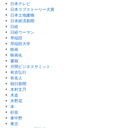
日本テレビ
日本ラブストーリー大賞
日本土地建物
日本経済新聞
日経
日経ウーマン
早稲田
早稲田大学
映画
映画化
書籍
月間ビジネスサミット
有吉弘行
有名人
朝日新聞
木村文乃
木造
木野花
本
杉並
東中野
東京