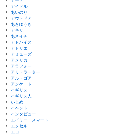
アート
アイドル
あいのり
アウトドア
あきゆうき
アキリ
あさイチ
アドバイス
アトリエ
アミューズ
アメリカ
アラフォー
アリ・ラーター
アル・ゴア
アンケート
イギリス
イギリス人
いじめ
イベント
インタビュー
エイミー・スマート
エクセル
エコ