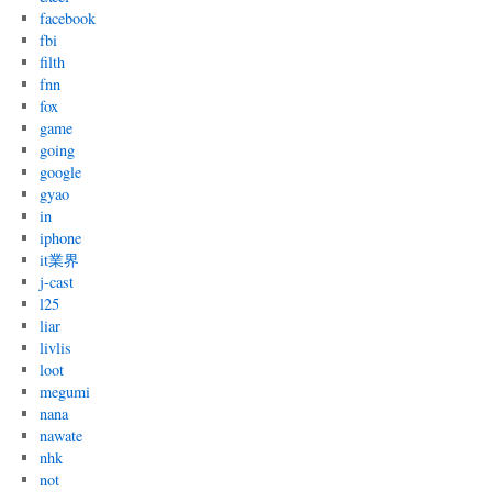
facebook
fbi
filth
fnn
fox
game
going
google
gyao
in
iphone
it業界
j-cast
l25
liar
livlis
loot
megumi
nana
nawate
nhk
not