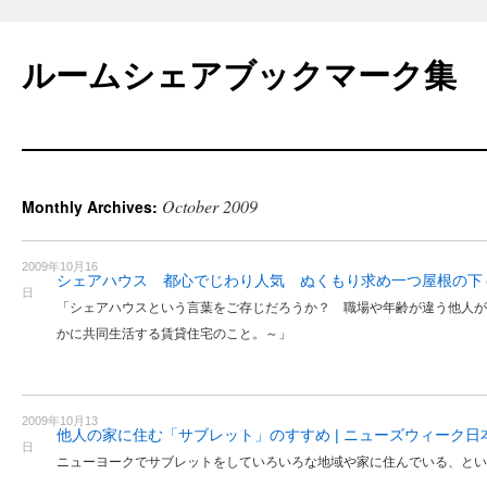
Skip
to
ルームシェアブックマーク集
content
October 2009
Monthly Archives:
2009年10月16
シェアハウス 都心でじわり人気 ぬくもり求め一つ屋根の下
日
「シェアハウスという言葉をご存じだろうか？ 職場や年齢が違う他人が
かに共同生活する賃貸住宅のこと。～」
2009年10月13
他人の家に住む「サブレット」のすすめ | ニューズウィーク日
日
ニューヨークでサブレットをしていろいろな地域や家に住んでいる、とい