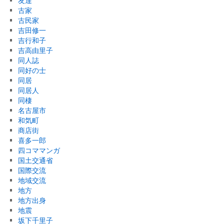
友達
古家
古民家
吉田修一
吉行和子
吉高由里子
同人誌
同好の士
同居
同居人
同棲
名古屋市
和気町
商店街
喜多一郎
四コママンガ
国土交通省
国際交流
地域交流
地方
地方出身
地震
坂下千里子