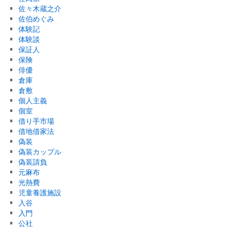
佐々木蔵之介
佐伯めぐみ
体験記
体験談
保証人
保険
俳優
倉庫
倉敷
個人主義
個室
借り手市場
借地借家法
偽装
偽装カップル
偽装請負
元麻布
光熱費
児童養護施設
入谷
入門
公社