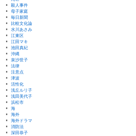
殺人事件
母子家庭
毎日新聞
比較文化論
水川あさみ
江東区
江田マキ
池田真紀
沖縄
泉沙世子
法律
注意点
津波
活性化
浅丘ルリ子
浅田美代子
浜松市
海
海外
海外ドラマ
消防法
深田恭子