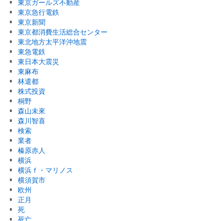
東京ガールズ不動産
東京急行電鉄
東京新聞
東京都消費生活総合センター
東北地方太平洋沖地震
東急電鉄
東日本大震災
東麻布
林遣都
株式投資
桐野
森山未來
森川智喜
検索
業者
榛原赤人
横浜
横浜ｆ・マリノス
横須賀市
欧州
正月
死
死亡