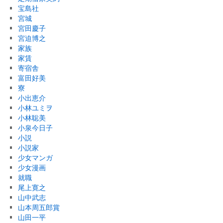
宝島社
宮城
宮田慶子
宮迫博之
家族
家賃
寄宿舎
富田好美
寮
小出恵介
小林ユミヲ
小林聡美
小泉今日子
小説
小説家
少女マンガ
少女漫画
就職
尾上寛之
山中武志
山本周五郎賞
山田一平