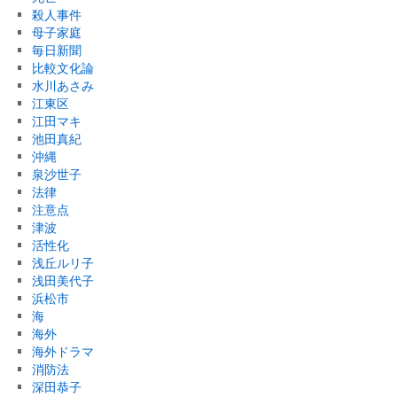
殺人事件
母子家庭
毎日新聞
比較文化論
水川あさみ
江東区
江田マキ
池田真紀
沖縄
泉沙世子
法律
注意点
津波
活性化
浅丘ルリ子
浅田美代子
浜松市
海
海外
海外ドラマ
消防法
深田恭子