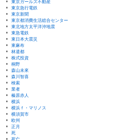
東京ガールズ不動産
東京急行電鉄
東京新聞
東京都消費生活総合センター
東北地方太平洋沖地震
東急電鉄
東日本大震災
東麻布
林遣都
株式投資
桐野
森山未來
森川智喜
検索
業者
榛原赤人
横浜
横浜ｆ・マリノス
横須賀市
欧州
正月
死
死亡