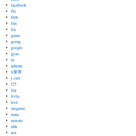
facebook
fbi
filth
fnn
fox
game
going
google
gyao
in
iphone
it業界
j-cast
l25
liar
livlis
loot
megumi
nana
nawate
nhk
not