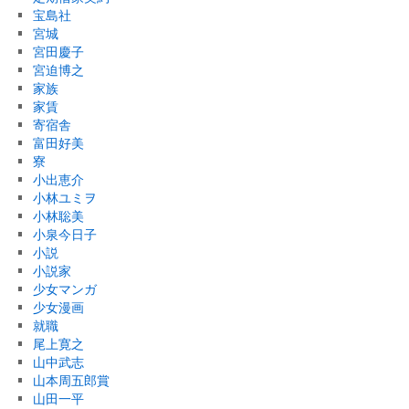
宝島社
宮城
宮田慶子
宮迫博之
家族
家賃
寄宿舎
富田好美
寮
小出恵介
小林ユミヲ
小林聡美
小泉今日子
小説
小説家
少女マンガ
少女漫画
就職
尾上寛之
山中武志
山本周五郎賞
山田一平