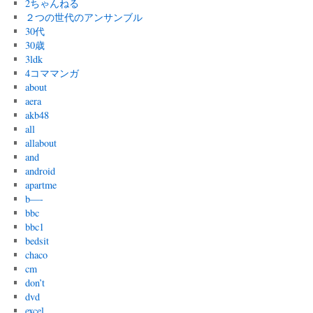
2ちゃんねる
２つの世代のアンサンブル
30代
30歳
3ldk
4コママンガ
about
aera
akb48
all
allabout
and
android
apartme
b—-
bbc
bbc1
bedsit
chaco
cm
don’t
dvd
excel