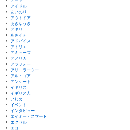
アート
アイドル
あいのり
アウトドア
あきゆうき
アキリ
あさイチ
アドバイス
アトリエ
アミューズ
アメリカ
アラフォー
アリ・ラーター
アル・ゴア
アンケート
イギリス
イギリス人
いじめ
イベント
インタビュー
エイミー・スマート
エクセル
エコ