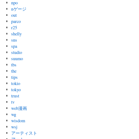
npo
nゲージ
out
parco
r25
shelly
sns
spa
studio
suumo
tbs
the
tips
tokio
tokyo
trust
tv
web漫画
wg
wisdom
wsj
アーティスト