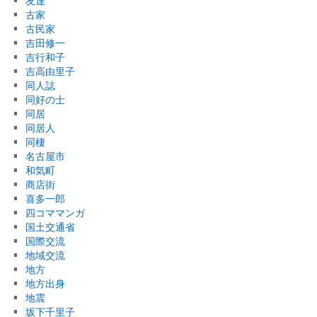
友達
古家
古民家
吉田修一
吉行和子
吉高由里子
同人誌
同好の士
同居
同居人
同棲
名古屋市
和気町
商店街
喜多一郎
四コママンガ
国土交通省
国際交流
地域交流
地方
地方出身
地震
坂下千里子