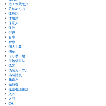
佐々木蔵之介
佐伯めぐみ
体験記
体験談
保証人
保険
俳優
倉庫
倉敷
個人主義
個室
借り手市場
借地借家法
偽装
偽装カップル
偽装請負
元麻布
光熱費
児童養護施設
入谷
入門
公社