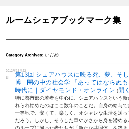
Skip
to
ルームシェアブックマーク集
content
いじめ
Category Archives:
2012年11月22
第13回 シェアハウスに映る死、夢、そ
日
博 闇の中の社会学 「あってはならぬ
時代に｜ダイヤモンド・オンライン
開
(
特に都市部の若者を中心に、シェアハウスという新
れられ始めたのはここ数年のことだ。自身の給与で
一等地で、安くて、楽しく、オシャレな生活を送っ
だろう。しかし、そうした華やかさから身を潜める
のループに陥った者たちが「新たな共同体」を築き