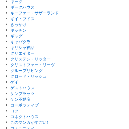
ギーク
ギークハウス
キーファー・サザーランド
ギイ・ブドス
きっかけ
キッチン
ギャグ
キャバクラ
ギリシャ神話
クリエイター
クリステン・リッター
クリストファー・リーヴ
グループリビング
クロード・リッシュ
ゲイ
ゲストハウス
ケンプラッツ
ケン不動産
コーポラティブ
コツ
コネクトハウス
このマンガがすごい!
コミュニティ