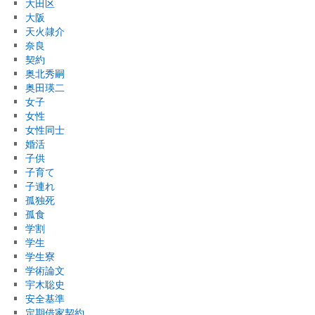
大田区
大阪
天火隷介
奈良
契約
奥北秀嗣
奥田瑛二
女子
女性
女性同士
婚活
子供
子育て
子連れ
孤独死
孤食
学割
学生
学生寮
学術論文
宇木聡史
安全基準
定期借家契約