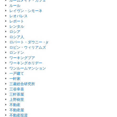
ルームメイト・カフェ
ルール
レイヴン・シモーネ
レオパレス
レポート
レンタル
ロシア
ロシア人
ロバート・ダウニー・jr
ロビン・ウィリアムズ
ロンドン
ワーキングプア
ワーキングホリデー
ワンルームマンション
一戸建て
一軒家
三菱総合研究所
三谷幸喜
三軒茶屋
上野樹里
不動産
不動産屋
不動産投資