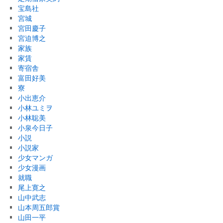
宝島社
宮城
宮田慶子
宮迫博之
家族
家賃
寄宿舎
富田好美
寮
小出恵介
小林ユミヲ
小林聡美
小泉今日子
小説
小説家
少女マンガ
少女漫画
就職
尾上寛之
山中武志
山本周五郎賞
山田一平