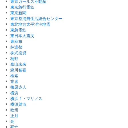
東京ガールズ不動産
東京急行電鉄
東京新聞
東京都消費生活総合センター
東北地方太平洋沖地震
東急電鉄
東日本大震災
東麻布
林遣都
株式投資
桐野
森山未來
森川智喜
検索
業者
榛原赤人
横浜
横浜ｆ・マリノス
横須賀市
欧州
正月
死
死亡