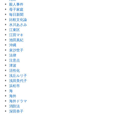
殺人事件
母子家庭
毎日新聞
比較文化論
水川あさみ
江東区
江田マキ
池田真紀
沖縄
泉沙世子
法律
注意点
津波
活性化
浅丘ルリ子
浅田美代子
浜松市
海
海外
海外ドラマ
消防法
深田恭子