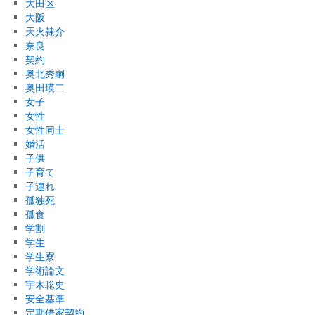
大田区
大阪
天火隷介
奈良
契約
奥北秀嗣
奥田瑛二
女子
女性
女性同士
婚活
子供
子育て
子連れ
孤独死
孤食
学割
学生
学生寮
学術論文
宇木聡史
安全基準
定期借家契約