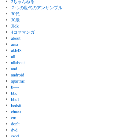
2ちゃんねる
２つの世代のアンサンブル
30代
30歳
3ldk
4コママンガ
about
aera
akb48
all
allabout
and
android
apartme
b—-
bbc
bbc1
bedsit
chaco
cm
don’t
dvd
excel