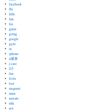
facebook
fbi
filth
fnn
fox
game
going
google
gyao
in
iphone
it業界
j-cast
l25
liar
livlis
loot
megumi
nana
nawate
nhk
not