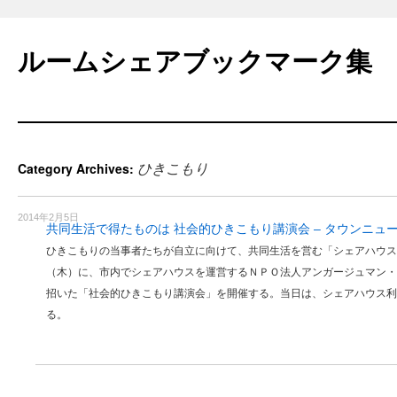
Skip
to
ルームシェアブックマーク集
content
ひきこもり
Category Archives:
2014年2月5日
共同生活で得たものは 社会的ひきこもり講演会 – タウンニュ
ひきこもりの当事者たちが自立に向けて、共同生活を営む「シェアハウス
（木）に、市内でシェアハウスを運営するＮＰＯ法人アンガージュマン・
招いた「社会的ひきこもり講演会」を開催する。当日は、シェアハウス利
る。