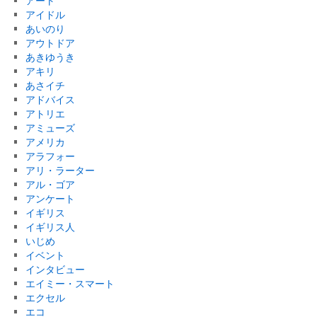
アート
アイドル
あいのり
アウトドア
あきゆうき
アキリ
あさイチ
アドバイス
アトリエ
アミューズ
アメリカ
アラフォー
アリ・ラーター
アル・ゴア
アンケート
イギリス
イギリス人
いじめ
イベント
インタビュー
エイミー・スマート
エクセル
エコ