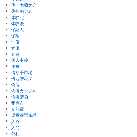
佐々木蔵之介
佐伯めぐみ
体験記
体験談
保証人
保険
俳優
倉庫
倉敷
個人主義
個室
借り手市場
借地借家法
偽装
偽装カップル
偽装請負
元麻布
光熱費
児童養護施設
入谷
入門
公社