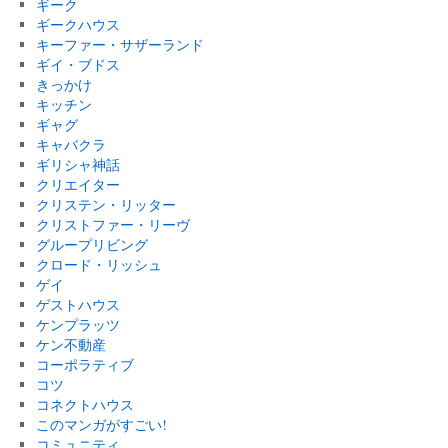
ギーク
ギークハウス
キーファー・サザーランド
ギイ・ブドス
きっかけ
キッチン
ギャグ
キャバクラ
ギリシャ神話
クリエイター
クリステン・リッター
クリストファー・リーヴ
グループリビング
クロード・リッシュ
ゲイ
ゲストハウス
ケンプラッツ
ケン不動産
コーポラティブ
コツ
コネクトハウス
このマンガがすごい!
コミュニティ