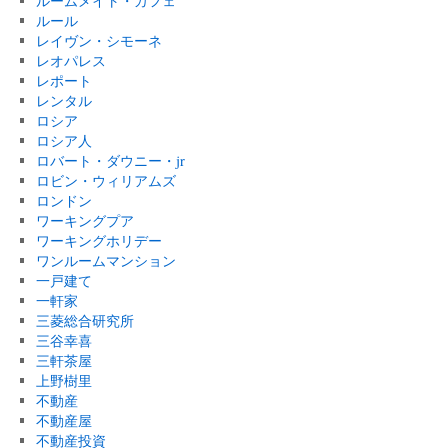
ルームメイト・カフェ
ルール
レイヴン・シモーネ
レオパレス
レポート
レンタル
ロシア
ロシア人
ロバート・ダウニー・jr
ロビン・ウィリアムズ
ロンドン
ワーキングプア
ワーキングホリデー
ワンルームマンション
一戸建て
一軒家
三菱総合研究所
三谷幸喜
三軒茶屋
上野樹里
不動産
不動産屋
不動産投資