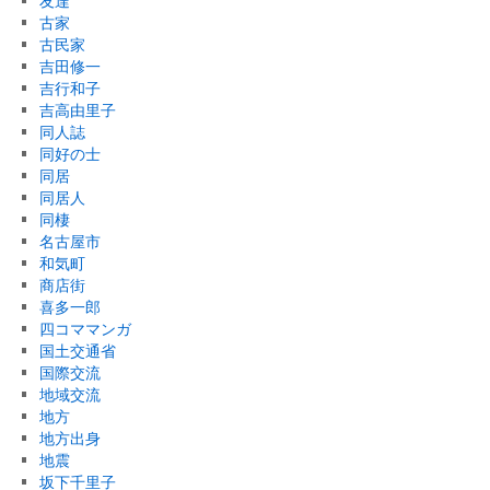
友達
古家
古民家
吉田修一
吉行和子
吉高由里子
同人誌
同好の士
同居
同居人
同棲
名古屋市
和気町
商店街
喜多一郎
四コママンガ
国土交通省
国際交流
地域交流
地方
地方出身
地震
坂下千里子