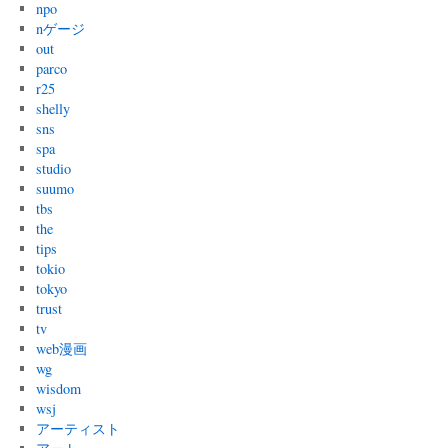
npo
nゲージ
out
parco
r25
shelly
sns
spa
studio
suumo
tbs
the
tips
tokio
tokyo
trust
tv
web漫画
wg
wisdom
wsj
アーティスト