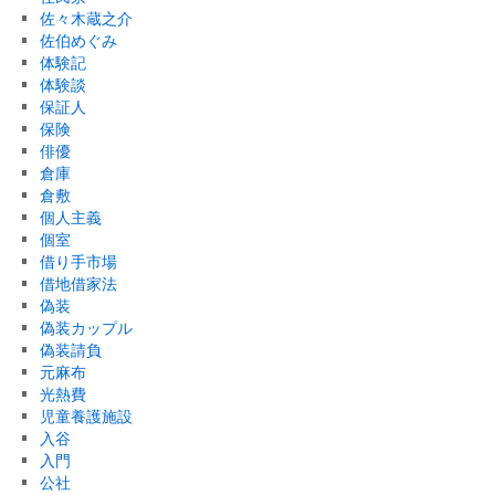
佐々木蔵之介
佐伯めぐみ
体験記
体験談
保証人
保険
俳優
倉庫
倉敷
個人主義
個室
借り手市場
借地借家法
偽装
偽装カップル
偽装請負
元麻布
光熱費
児童養護施設
入谷
入門
公社