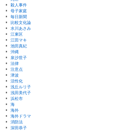
殺人事件
母子家庭
毎日新聞
比較文化論
水川あさみ
江東区
江田マキ
池田真紀
沖縄
泉沙世子
法律
注意点
津波
活性化
浅丘ルリ子
浅田美代子
浜松市
海
海外
海外ドラマ
消防法
深田恭子