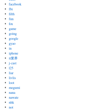
facebook
fbi
filth
fnn
fox
game
going
google
gyao
in
iphone
it業界
j-cast
l25
liar
livlis
loot
megumi
nana
nawate
nhk
not