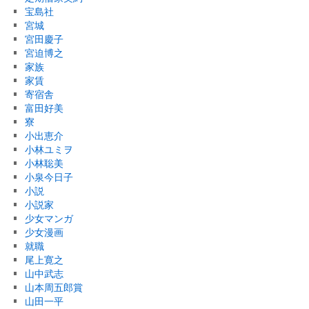
宝島社
宮城
宮田慶子
宮迫博之
家族
家賃
寄宿舎
富田好美
寮
小出恵介
小林ユミヲ
小林聡美
小泉今日子
小説
小説家
少女マンガ
少女漫画
就職
尾上寛之
山中武志
山本周五郎賞
山田一平