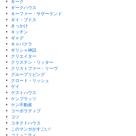
ギーク
ギークハウス
キーファー・サザーランド
ギイ・ブドス
きっかけ
キッチン
ギャグ
キャバクラ
ギリシャ神話
クリエイター
クリステン・リッター
クリストファー・リーヴ
グループリビング
クロード・リッシュ
ゲイ
ゲストハウス
ケンプラッツ
ケン不動産
コーポラティブ
コツ
コネクトハウス
このマンガがすごい!
コミュニティ