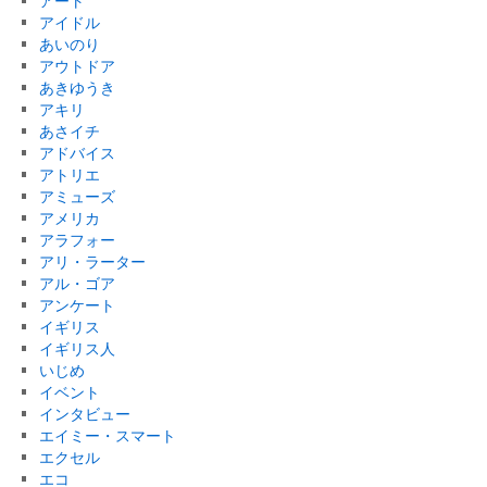
アート
アイドル
あいのり
アウトドア
あきゆうき
アキリ
あさイチ
アドバイス
アトリエ
アミューズ
アメリカ
アラフォー
アリ・ラーター
アル・ゴア
アンケート
イギリス
イギリス人
いじめ
イベント
インタビュー
エイミー・スマート
エクセル
エコ