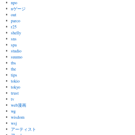
npo
nゲージ
out
parco
r25
shelly
sns
spa
studio
suumo
tbs
the
tips
tokio
tokyo
trust
tv
web漫画
wg
wisdom
wsj
アーティスト