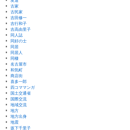
友達
古家
古民家
吉田修一
吉行和子
吉高由里子
同人誌
同好の士
同居
同居人
同棲
名古屋市
和気町
商店街
喜多一郎
四コママンガ
国土交通省
国際交流
地域交流
地方
地方出身
地震
坂下千里子