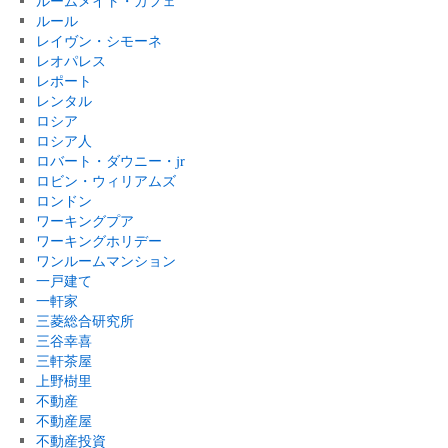
ルームメイト・カフェ
ルール
レイヴン・シモーネ
レオパレス
レポート
レンタル
ロシア
ロシア人
ロバート・ダウニー・jr
ロビン・ウィリアムズ
ロンドン
ワーキングプア
ワーキングホリデー
ワンルームマンション
一戸建て
一軒家
三菱総合研究所
三谷幸喜
三軒茶屋
上野樹里
不動産
不動産屋
不動産投資