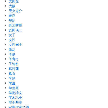
大田区
大阪
天火隷介
奈良
契約
奥北秀嗣
奥田瑛二
女子
女性
女性同士
婚活
子供
子育て
子連れ
孤独死
孤食
学割
学生
学生寮
学術論文
宇木聡史
安全基準
定期借家契約