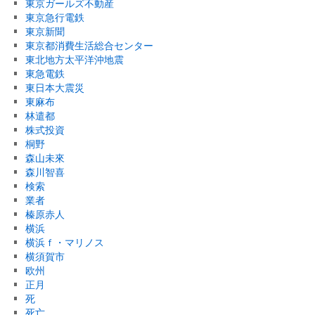
東京ガールズ不動産
東京急行電鉄
東京新聞
東京都消費生活総合センター
東北地方太平洋沖地震
東急電鉄
東日本大震災
東麻布
林遣都
株式投資
桐野
森山未來
森川智喜
検索
業者
榛原赤人
横浜
横浜ｆ・マリノス
横須賀市
欧州
正月
死
死亡