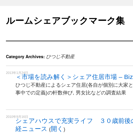
Skip
to
ルームシェアブックマーク集
content
ひつじ不動産
Category Archives:
2013年1月24日
＜市場を読み解く＞シェア住居市場 – Biz S
ひつじ不動産によるシェア住居(各自が個別に大家と
事中での定義)の軒数伸び, 男女比などの調査結果
2010年9月16日
シェアハウスで充実ライフ ３０歳前後の
経ニュース
開く
(
)