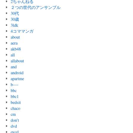
2ちゃんねる
２つの世代のアンサンブル
30代
30歳
3ldk
4コママンガ
about
aera
akb48
all
allabout
and
android
apartme
b—-
bbc
bbc1
bedsit
chaco
cm
don’t
dvd
excel