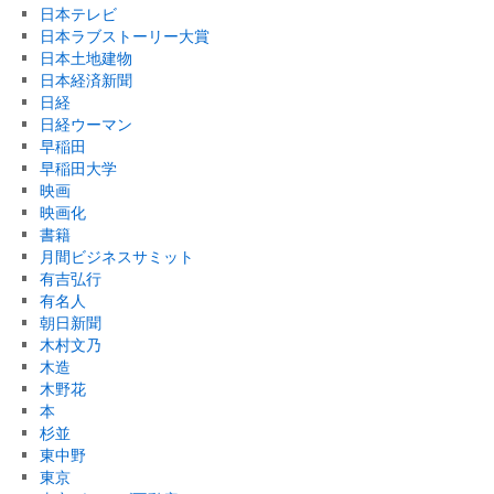
日本テレビ
日本ラブストーリー大賞
日本土地建物
日本経済新聞
日経
日経ウーマン
早稲田
早稲田大学
映画
映画化
書籍
月間ビジネスサミット
有吉弘行
有名人
朝日新聞
木村文乃
木造
木野花
本
杉並
東中野
東京