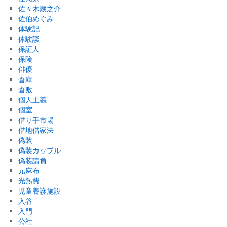
佐々木蔵之介
佐伯めぐみ
体験記
体験談
保証人
保険
俳優
倉庫
倉敷
個人主義
個室
借り手市場
借地借家法
偽装
偽装カップル
偽装請負
元麻布
光熱費
児童養護施設
入谷
入門
公社