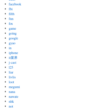
facebook
fbi
filth
fnn
fox
game
going
google
gyao
in
iphone
it業界
j-cast
l25
liar
livlis
loot
megumi
nana
nawate
nhk
not