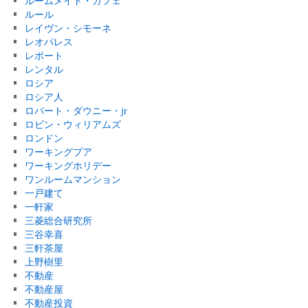
ルームメイト・カフェ
ルール
レイヴン・シモーネ
レオパレス
レポート
レンタル
ロシア
ロシア人
ロバート・ダウニー・jr
ロビン・ウィリアムズ
ロンドン
ワーキングプア
ワーキングホリデー
ワンルームマンション
一戸建て
一軒家
三菱総合研究所
三谷幸喜
三軒茶屋
上野樹里
不動産
不動産屋
不動産投資