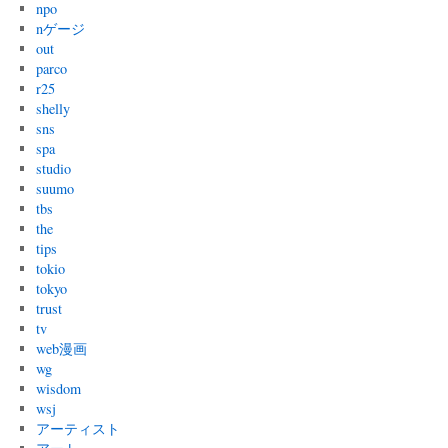
npo
nゲージ
out
parco
r25
shelly
sns
spa
studio
suumo
tbs
the
tips
tokio
tokyo
trust
tv
web漫画
wg
wisdom
wsj
アーティスト