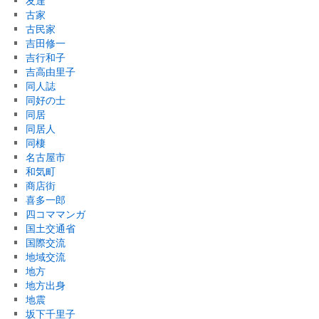
友達
古家
古民家
吉田修一
吉行和子
吉高由里子
同人誌
同好の士
同居
同居人
同棲
名古屋市
和気町
商店街
喜多一郎
四コママンガ
国土交通省
国際交流
地域交流
地方
地方出身
地震
坂下千里子