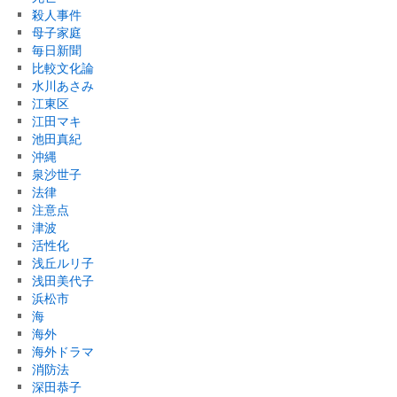
殺人事件
母子家庭
毎日新聞
比較文化論
水川あさみ
江東区
江田マキ
池田真紀
沖縄
泉沙世子
法律
注意点
津波
活性化
浅丘ルリ子
浅田美代子
浜松市
海
海外
海外ドラマ
消防法
深田恭子