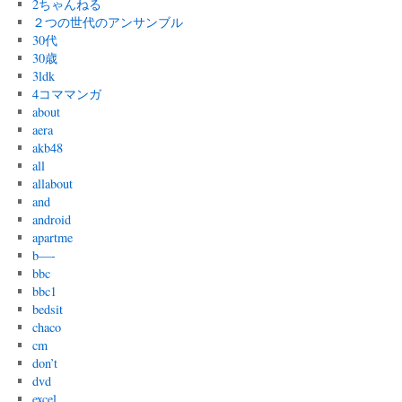
2ちゃんねる
２つの世代のアンサンブル
30代
30歳
3ldk
4コママンガ
about
aera
akb48
all
allabout
and
android
apartme
b—-
bbc
bbc1
bedsit
chaco
cm
don’t
dvd
excel