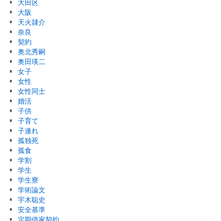
大田区
大阪
天火隷介
奈良
契約
奥北秀嗣
奥田瑛二
女子
女性
女性同士
婚活
子供
子育て
子連れ
孤独死
孤食
学割
学生
学生寮
学術論文
宇木聡史
安全基準
定期借家契約