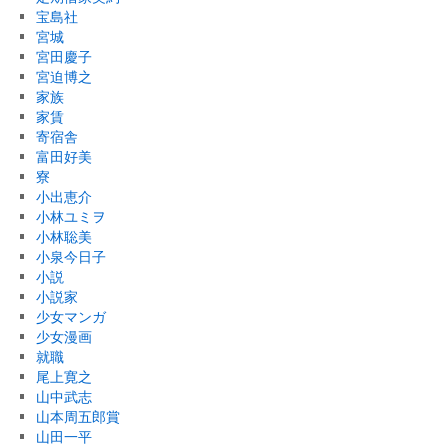
宝島社
宮城
宮田慶子
宮迫博之
家族
家賃
寄宿舎
富田好美
寮
小出恵介
小林ユミヲ
小林聡美
小泉今日子
小説
小説家
少女マンガ
少女漫画
就職
尾上寛之
山中武志
山本周五郎賞
山田一平