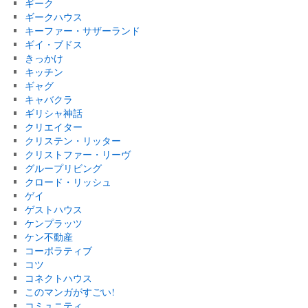
ギーク
ギークハウス
キーファー・サザーランド
ギイ・ブドス
きっかけ
キッチン
ギャグ
キャバクラ
ギリシャ神話
クリエイター
クリステン・リッター
クリストファー・リーヴ
グループリビング
クロード・リッシュ
ゲイ
ゲストハウス
ケンプラッツ
ケン不動産
コーポラティブ
コツ
コネクトハウス
このマンガがすごい!
コミュニティ