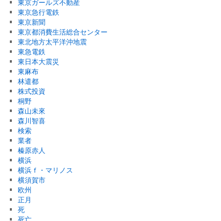
東京ガールズ不動産
東京急行電鉄
東京新聞
東京都消費生活総合センター
東北地方太平洋沖地震
東急電鉄
東日本大震災
東麻布
林遣都
株式投資
桐野
森山未來
森川智喜
検索
業者
榛原赤人
横浜
横浜ｆ・マリノス
横須賀市
欧州
正月
死
死亡