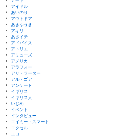
アート
アイドル
あいのり
アウトドア
あきゆうき
アキリ
あさイチ
アドバイス
アトリエ
アミューズ
アメリカ
アラフォー
アリ・ラーター
アル・ゴア
アンケート
イギリス
イギリス人
いじめ
イベント
インタビュー
エイミー・スマート
エクセル
エコ